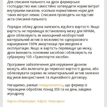
Для списання пального на дрон фермерське
господарство має самостійно затвердити норми витрат
Внесення добрив
378
внутрішнім наказом, оскільки нормативних норм для
таких витрат немає. Списання проводять на підставі
Розкидач мінеральних добрив
249
акта списання пального.
Машина для внесення рідких добрив
79
Порядок обліку дрона залежить від його вартості. Якщо
Гноєрозкидач
44
вартість не перевищує встановлену межу для МНМА,
Розчинно-заправна станція
3
дрон обліковують як малоцінний необоротний
матеріальний актив із можливістю одноразового
Сепаратор гною
2
нарахування 100% амортизації при введенні в
Накопичувальний бункер
1
експлуатацію. Якщо ж вартість перевищує цю межу,
дрон визнають основним засобом і обліковують на
Точне землеробство
138
субрахунку 105 «Транспортні засоби».
Програмне забезпечення для керування дроном
Система паралельного водіння
90
можуть або включати до первісної вартості дрона, або
Дрон-обприскувач
16
обліковувати окремо як нематеріальний актив залежно
Система автоматичного підрулювання
14
від умов використання та ліцензійного договору.
Система контролю висіву
11
Нагадаємо, раніше
повідомлялось
, що фермер із
Агродрон
7
Черкащини обробляє понад 350 га на день завдяки
агродрону
Комбайн
1407
#дрон-обприскувач
#Дрон
#агродрон
Зернозбиральний комбайн
1237