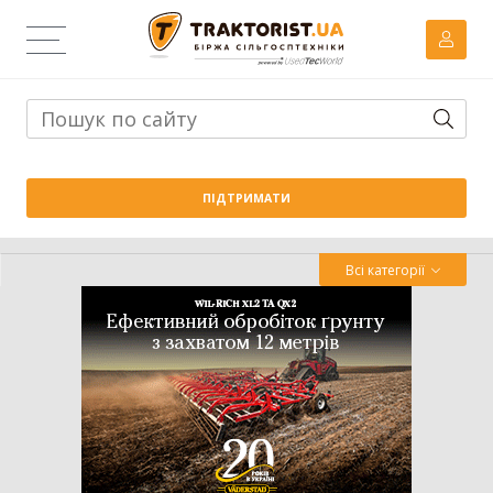
Тема дня:
Велика вага проти важких ґрунтів: як Wishek
ПІДТРИМАТИ
842N працює на Житомирщині
Всі категорії
Трактор
Комбайн
Навантажувач
Сівалка
Обробіток грунту
Обприскувач