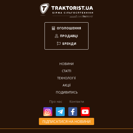
Заготівля сіна
618
Прес-підбирач тюковий
304
Прес-підбирач рулонний
115
ОГОЛОШЕННЯ
Косарка
107
ПРОДАВЦІ
Граблі-ворошилки
71
БРЕНДИ
Косарка-плющилка
18
Обмотувальник рулонів
3
НОВИНИ
Техніка для тваринництва
53
СТАТТІ
Кормозмішувач
35
ТЕХНОЛОГІЇ
Коток для силоса
7
АКЦІЇ
Подрібнювач рулонів
7
ПОДИВИТИСЬ
Прес для силосу
4
Про нас
Контакти
Зрошування
20
Система зрошування
20
ПІДПИСАТИСЯ НА НОВИНИ