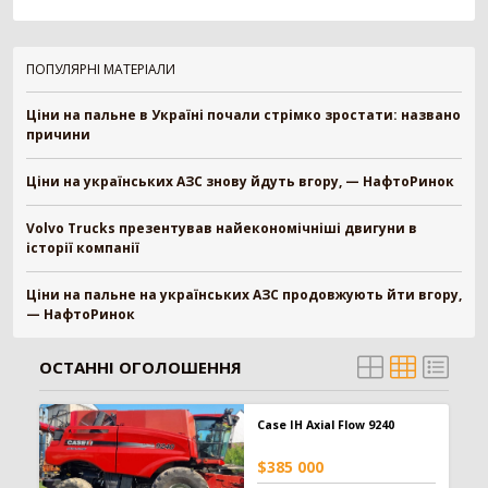
Картоплезбиральний комбайн
77
Кормозбиральний комбайн
46
Бурякозбиральний комбайн
27
ПОПУЛЯРНІ МАТЕРІАЛИ
Шини для комбайна
11
Морквозбиральний комбайн
8
Ціни на пальне в Україні почали стрімко зростати: названо
причини
Сортувальник картоплі
1
Ціни на українських АЗС знову йдуть вгору, — НафтоРинок
Обробіток грунту
4376
Борона
1578
Volvo Trucks презентував найекономічніші двигуни в
історії компанії
Культиватор
900
Плуг
779
Ціни на пальне на українських АЗС продовжують йти вгору,
Розпушувач
418
— НафтоРинок
Мульчувач
300
Коток
292
ОСТАННІ ОГОЛОШЕННЯ
Дисковий лущильник
85
Гребенеутворювач
12
Компактор
12
Case IH Axial Flow 9240
$385 000
Вантажівка
669