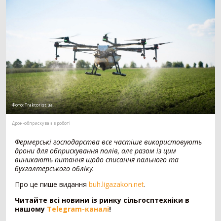
Мотоблок
294
Шини для трактора
203
Гусеничний трактор
73
Сівалка
1530
Механічна сівалка
554
Пневматична сівалка
357
Сівалка точного висіву
328
Посівний комплекс
197
Фото:
Traktorist.ua
Картоплесаджалка
55
Дрон-обприскувач в роботі
Протруйник насіння
39
Фермерські господарства все частіше використовують
Жатка
1069
дрони для обприскування полів, але разом із цим
виникають питання щодо списання пального та
Зернова жатка
329
бухгалтерського обліку.
Жатка для соняшника
271
Про це пише видання
buh.ligazakon.net
.
Жатка для кукурудзи
257
Ріпаковий стіл
153
Читайте всі новини із ринку сільгосптехніки в
нашому
Telegram-каналі
!
Візок для жатки
52
Кормозбиральна жатка
7