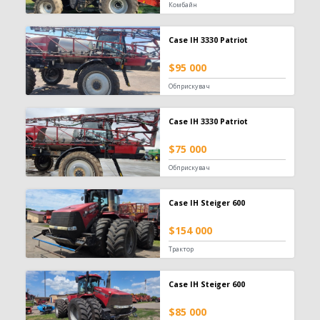
Комбайн
Зерновоз
134
Сільгоспсамоскид
119
Case IH 3330 Patriot
Тракторний причіп
109
Бензовоз
76
$95 000
Тягач
74
Обприскувач
Причіп зерновоз
52
Напівпричіп зерновоз
49
Case IH 3330 Patriot
Трал
17
Шини для причепа
10
$75 000
Напівпричіп тюковоз
9
Обприскувач
Самозавантажувальний причіп
8
Автомобільні ваги
2
Case IH Steiger 600
Напівпричіп лісовоз
2
Позашляховик
2
$154 000
Напівпричіп скотовоз
2
Трактор
Молоковоз
2
Лісовоз
2
Case IH Steiger 600
Навантажувач
1335
$85 000