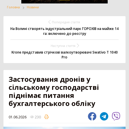
Головна
Новини
Жатка
Вантажівка
Заготівля сіна
Попередня стаття
На Волині створять індустріальний парк ГОРОХІВ на майже 14
га: включено до реєстру
Внесення добрив
Техніка для
Точне землеробство
Наступна стаття
тваринництва
Krone представив стрічкові валкоутворювачі Swativo T 1040
Pro
Зрошування
Всі категорії
Застосування дронів у
сільському господарстві
ДОДАТИ ОГОЛОШЕННЯ
піднімає питання
бухгалтерського обліку
Трактор
3179
01.06.2026
230
Колісний трактор
1551
Мінітрактор
1058