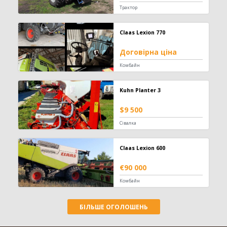
Телескопічний навантажувач
442
Трактор
Вилковий навантажувач
392
Навісний фронтальний навантажувач
101
Claas Lexion 770
Фронтальний навантажувач
98
Договірна ціна
Захват
84
Зернонавантажувач
73
Комбайн
Ківш
33
Міні-навантажувач
30
Kuhn Planter 3
Вила
25
$9 500
Шини для навантажувача
24
Кран-маніпулятор
19
Сівалка
Завантажувач сівалок
10
Відвал для силосу
3
Claas Lexion 600
Штабелер
1
€90 000
Обприскувач
594
Комбайн
Причіпний обприскувач
310
БІЛЬШЕ ОГОЛОШЕНЬ
Самохідний обприскувач
187
Навісний обприскувач
97