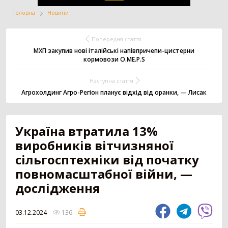
Головна
Новини
Жатка
Вантажівка
Заготівля сіна
Попередня стаття
МХП закупив нові італійські напівпричепи-цистерни
кормовози O.ME.P.S
Внесення добрив
Техніка для
Точне землеробство
Наступна стаття
тваринництва
Агрохолдинг Агро-Регіон планує відхід від оранки, — Лисак
Зрошування
Всі категорії
Україна втратила 13%
виробників вітчизняної
сільгосптехніки від початку
ДОДАТИ ОГОЛОШЕННЯ
повномасштабної війни, —
дослідження
Трактор
3179
03.12.2024
136
Колісний трактор
1551
Мінітрактор
1058