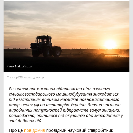
Мотоблок
294
Шини для трактора
203
Гусеничний трактор
73
Сівалка
1530
Механічна сівалка
554
Пневматична сівалка
357
Сівалка точного висіву
328
Посівний комплекс
197
Фото:
Traktorist.ua
Картоплесаджалка
55
Протруйник насіння
39
Трактор ХТЗ на заході сонця
Жатка
1069
Розвиток промислових підприємств вітчизняного
сільськогосподарського машинобудування знаходиться
Зернова жатка
329
під негативним впливом наслідків повномасштабного
вторгнення рф на територію України. Значна частина
Жатка для соняшника
271
виробничих потужностей підприємств галузі знищена,
Жатка для кукурудзи
257
пошкоджена, опинилася під окупацією або знаходиться у
Ріпаковий стіл
153
зоні бойових дій.
Візок для жатки
52
Про це
повідомив
провідний науковий співробітник
Кормозбиральна жатка
7