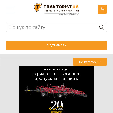
Тема дня:
Велика вага проти важких ґрунтів: як Wishek
ПІДТРИМАТИ
842N працює на Житомирщині
Всі категорії
Трактор
Комбайн
Навантажувач
Сівалка
Обробіток грунту
Обприскувач