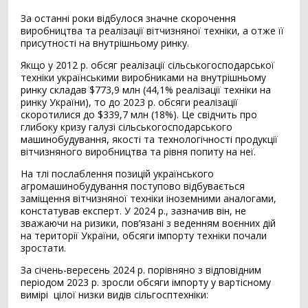
Зерновоз
134
За останні роки відбулося значне скорочення
Сільгоспсамоскид
119
виробництва та реалізації вітчизняної техніки, а отже її
присутності на внутрішньому ринку.
Тракторний причіп
109
Бензовоз
76
Якщо у 2012 р. обсяг реалізації сільськогосподарської
Тягач
74
техніки українськими виробниками на внутрішньому
ринку складав $773,9 млн (44,1% реалізації техніки на
Причіп зерновоз
52
ринку України), то до 2023 р. обсяги реалізації
Напівпричіп зерновоз
49
скоротилися до $339,7 млн (18%). Це свідчить про
Трал
17
глибоку кризу галузі сільськогосподарського
машинобудування, якості та технологічності продукції
Шини для причепа
10
вітчизняного виробництва та рівня попиту на неї.
Напівпричіп тюковоз
9
Самозавантажувальний причіп
8
На тлі послаблення позицій українського
агромашинобудування поступово відбувається
Автомобільні ваги
2
заміщення вітчизняної техніки іноземними аналогами,
Напівпричіп лісовоз
2
констатував експерт. У 2024 р., зазначив він, не
Позашляховик
2
зважаючи на ризики, пов’язані з веденням воєнних дій
Напівпричіп скотовоз
2
на території України, обсяги імпорту техніки почали
зростати.
Молоковоз
2
Лісовоз
2
За січень-вересень 2024 р. порівняно з відповідним
періодом 2023 р. зросли обсяги імпорту у вартісному
Навантажувач
1335
вимірі цілої низки видів сільгосптехніки: