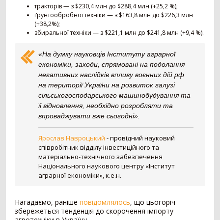
тракторів — з $230,4 млн до $288,4 млн (+25,2 %);
Телескопічний навантажувач
442
ґрунтообробної техніки — з $163,8 млн до $226,3 млн
Вилковий навантажувач
392
(+38,2%);
Навісний фронтальний навантажувач
101
збиральної техніки — з $221,1 млн до $241,8 млн (+9,4 %).
Фронтальний навантажувач
98
Захват
84
«На думку науковців Інституту аграрної
Зернонавантажувач
73
економіки, заходи, спрямовані на подолання
негативних наслідків впливу воєнних дій рф
Ківш
33
на території України на розвиток галузі
Міні-навантажувач
30
сільськогосподарського машинобудування та
Вила
25
її відновлення, необхідно розробляти та
Шини для навантажувача
24
впроваджувати вже сьогодні».
Кран-маніпулятор
19
Завантажувач сівалок
10
Ярослав Навроцький
-
провідний науковий
Відвал для силосу
3
співробітник відділу інвестиційного та
Штабелер
1
матеріально-технічного забезпечення
Національного наукового центру «Інститут
Обприскувач
594
аграрної економіки», к.е.н.
Причіпний обприскувач
310
Нагадаємо, раніше
повідомлялось
, що цьогоріч
Самохідний обприскувач
187
збережеться тенденція до скорочення імпорту
Навісний обприскувач
97
агротехніки в Україну.