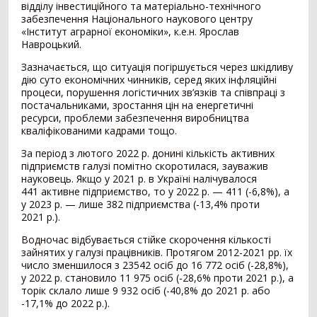
відділу інвестиційного та матеріально-технічного
забезпечення Національного наукового центру
Внесення добрив
378
«Інститут аграрної економіки», к.е.н. Ярослав
Навроцький.
Розкидач мінеральних добрив
249
Зазначається, що ситуація погіршується через шкідливу
Машина для внесення рідких добрив
79
дію суто економічних чинників, серед яких інфляційні
Гноєрозкидач
44
процеси, порушення логістичних зв’язків та співпраці з
Розчинно-заправна станція
3
постачальниками, зростання цін на енергетичні
ресурси, проблеми забезпечення виробництва
Сепаратор гною
2
кваліфікованими кадрами тощо.
Накопичувальний бункер
1
За період з лютого 2022 р. донині кількість активних
Точне землеробство
138
підприємств галузі помітно скоротилася, зауважив
науковець. Якщо у 2021 р. в Україні налічувалося
Система паралельного водіння
90
441 активне підприємство, то у 2022 р. — 411 (-6,8%), а
у 2023 р. — лише 382 підприємства (-13,4% проти
Дрон-обприскувач
16
2021 р.).
Система автоматичного підрулювання
14
Водночас відбувається стійке скорочення кількості
Система контролю висіву
11
зайнятих у галузі працівників. Протягом 2012-2021 рр. їх
Агродрон
7
число зменшилося з 23542 осіб до 16 772 осіб (-28,8%),
у 2022 р. становило 11 975 осіб (-28,6% проти 2021 р.), а
Комбайн
1406
торік склало лише 9 932 осіб (-40,8% до 2021 р. або
-17,1% до 2022 р.).
Зернозбиральний комбайн
1236