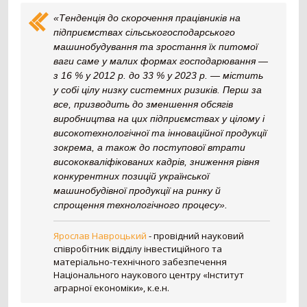
Картоплезбиральний комбайн
77
«Тенденція до скорочення працівників на
Кормозбиральний комбайн
46
підприємствах сільськогосподарського
Бурякозбиральний комбайн
27
машинобудування та зростання їх питомої
Шини для комбайна
11
ваги саме у малих формах господарювання —
Морквозбиральний комбайн
8
з 16 % у 2012 р. до 33 % у 2023 р. — містить
Сортувальник картоплі
1
у собі цілу низку системних ризиків. Перш за
все, призводить до зменшення обсягів
Обробіток грунту
4376
виробництва на цих підприємствах у цілому і
високотехнологічної та інноваційної продукції
Борона
1578
зокрема, а також до поступової втрати
Культиватор
900
висококваліфікованих кадрів, зниження рівня
Плуг
779
конкурентних позицій української
Розпушувач
418
машинобудівної продукції на ринку й
Мульчувач
300
спрощення технологічного процесу».
Коток
292
Дисковий лущильник
85
Ярослав Навроцький
-
провідний науковий
співробітник відділу інвестиційного та
Гребенеутворювач
12
матеріально-технічного забезпечення
Компактор
12
Національного наукового центру «Інститут
аграрної економіки», к.е.н.
Вантажівка
669