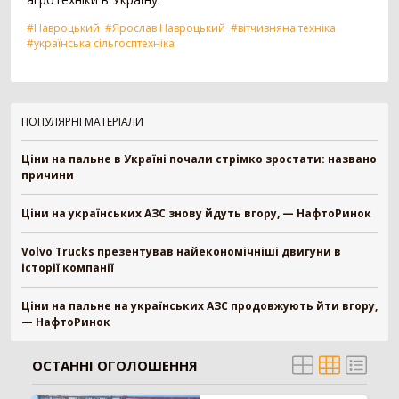
Заготівля сіна
618
#Навроцький
#Ярослав Навроцький
#вітчизняна техніка
#українська сільгосптехніка
Прес-підбирач тюковий
304
Прес-підбирач рулонний
115
Косарка
107
Граблі-ворошилки
71
ПОПУЛЯРНІ МАТЕРІАЛИ
Косарка-плющилка
18
Ціни на пальне в Україні почали стрімко зростати: названо
Обмотувальник рулонів
3
причини
Техніка для тваринництва
53
Ціни на українських АЗС знову йдуть вгору, — НафтоРинок
Кормозмішувач
35
Коток для силоса
7
Volvo Trucks презентував найекономічніші двигуни в
історії компанії
Подрібнювач рулонів
7
Прес для силосу
4
Ціни на пальне на українських АЗС продовжують йти вгору,
— НафтоРинок
Зрошування
20
Система зрошування
20
ОСТАННІ ОГОЛОШЕННЯ