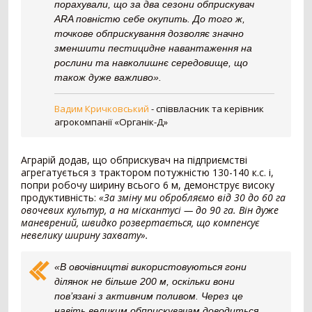
порахували, що за два сезони обприскувач
Зерновоз
134
ARA повністю себе окупить. До того ж,
Сільгоспсамоскид
119
точкове обприскування дозволяє значно
Тракторний причіп
109
зменшити пестицидне навантаження на
Бензовоз
76
рослини та навколишнє середовище, що
Тягач
74
також дуже важливо».
Причіп зерновоз
52
Вадим Кричковський
-
співвласник та керівник
Напівпричіп зерновоз
49
агрокомпанії «Органік-Д»
Трал
17
Шини для причепа
10
Напівпричіп тюковоз
9
Аграрій додав, що обприскувач на підприємстві
агрегатується з трактором потужністю 130-140 к.с. і,
Самозавантажувальний причіп
8
попри робочу ширину всього 6 м, демонструє високу
Автомобільні ваги
2
продуктивність:
«За зміну ми обробляємо від 30 до 60 га
Напівпричіп лісовоз
2
овочевих культур, а на міскантусі — до 90 га. Він дуже
Позашляховик
2
маневрений, швидко розвертається, що компенсує
невелику ширину захвату».
Напівпричіп скотовоз
2
Молоковоз
2
«В овочівництві використовуються гони
Лісовоз
2
ділянок не більше 200 м, оскільки вони
пов’язані з активним поливом. Через це
Навантажувач
1335
навіть великим обприскувачам доводиться