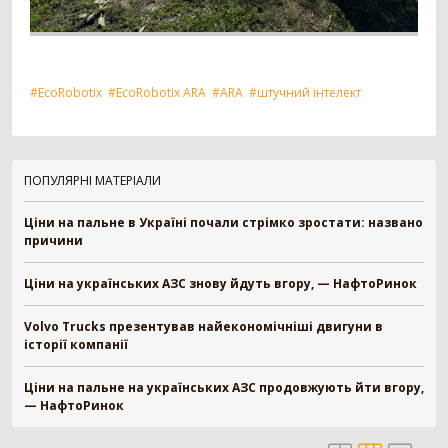
#EcoRobotix
#EcoRobotix ARA
#ARA
#штучний інтелект
ПОПУЛЯРНІ МАТЕРІАЛИ
Ціни на пальне в Україні почали стрімко зростати: названо
причини
Ціни на українських АЗС знову йдуть вгору, — НафтоРинок
Volvo Trucks презентував найекономічніші двигуни в
історії компанії
Ціни на пальне на українських АЗС продовжують йти вгору,
— НафтоРинок