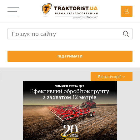
Тема дня:
Велика вага проти важких ґрунтів: як Wishek
ПІДТРИМАТИ
842N працює на Житомирщині
Всі категорії
Трактор
Комбайн
Навантажувач
Сівалка
Обробіток грунту
Обприскувач