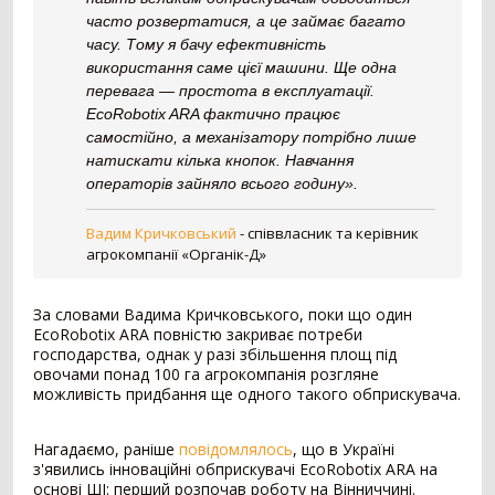
Телескопічний навантажувач
442
часто розвертатися, а це займає багато
Вилковий навантажувач
392
часу. Тому я бачу ефективність
Навісний фронтальний навантажувач
101
використання саме цієї машини. Ще одна
перевага — простота в експлуатації.
Фронтальний навантажувач
98
EcoRobotix ARA фактично працює
Захват
84
самостійно, а механізатору потрібно лише
Зернонавантажувач
73
натискати кілька кнопок. Навчання
Ківш
33
операторів зайняло всього годину».
Міні-навантажувач
30
Вила
25
Вадим Кричковський
-
співвласник та керівник
Шини для навантажувача
24
агрокомпанії «Органік-Д»
Кран-маніпулятор
19
Завантажувач сівалок
10
За словами Вадима Кричковського, поки що один
Відвал для силосу
3
EcoRobotix ARA повністю закриває потреби
Штабелер
1
господарства, однак у разі збільшення площ під
овочами понад 100 га агрокомпанія розгляне
Обприскувач
594
можливість придбання ще одного такого обприскувача.
Причіпний обприскувач
310
Нагадаємо, раніше
повідомлялось
, що в Україні
Самохідний обприскувач
187
з'явились інноваційні обприскувачі EcoRobotix ARA на
Навісний обприскувач
97
основі ШІ: перший розпочав роботу на Вінниччині.