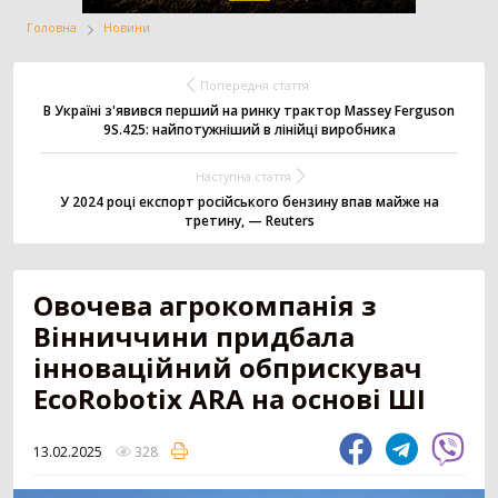
Головна
Новини
Жатка
Вантажівка
Заготівля сіна
Попередня стаття
В Україні з'явився перший на ринку трактор Massey Ferguson
9S.425: найпотужніший в лінійці виробника
Внесення добрив
Техніка для
Точне землеробство
Наступна стаття
тваринництва
У 2024 році експорт російського бензину впав майже на
третину, — Reuters
Зрошування
Всі категорії
Овочева агрокомпанія з
Вінниччини придбала
ДОДАТИ ОГОЛОШЕННЯ
інноваційний обприскувач
EcoRobotix ARA на основі ШІ
Трактор
3179
13.02.2025
328
Колісний трактор
1551
Мінітрактор
1058