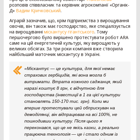
розповів співвласник та керівник агрокомпанії «Органік-
Д»
Вадим Кричковський
.
Внесення добрив
378
Аграрій зазначив, що, крім підприємства з вирощування
Розкидач мінеральних добрив
249
овочів, він також має господарство, яке спеціалізується
Машина для внесення рідких добрив
79
на вирощуванні
міскантусу гігантського
. Тому
першочергово було вирішено протестувати робот ARA
Гноєрозкидач
44
саме на цій енергетичній культурі, яку вирощують у
Розчинно-заправна станція
3
великих обсягах. За три роки компанія вже створила
Сепаратор гною
2
найбільший маточник міскантусу в Україні.
Накопичувальний бункер
1
«Міскантус — це культура, для якої немає
Точне землеробство
138
страхових гербіцидів, які вона могла б
витримати. Втрата кожного саджанця, який
Система паралельного водіння
90
наразі коштує 8 грн, є відчутною для
Дрон-обприскувач
16
господарства (інвестиції в 1 га цієї культури
Система автоматичного підрулювання
14
становлять 150-170 тис. грн). Коли ми
Система контролю висіву
11
вперше протестували цей обприскувач на
Агродрон
7
демоділянці, він відпрацював на всі 100%, не
пошкодивши культуру. Після цього я
Комбайн
1407
переконався, що це не якісь казки, а реально
працююча технологія — це і стало одним із
Зернозбиральний комбайн
1237