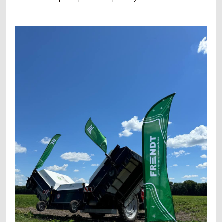
Заготівля сіна
618
Прес-підбирач тюковий
304
Прес-підбирач рулонний
115
Косарка
107
Граблі-ворошилки
71
Косарка-плющилка
18
Обмотувальник рулонів
3
Техніка для тваринництва
53
Кормозмішувач
35
Коток для силоса
7
Подрібнювач рулонів
7
Прес для силосу
4
Зрошування
20
Система зрошування
20