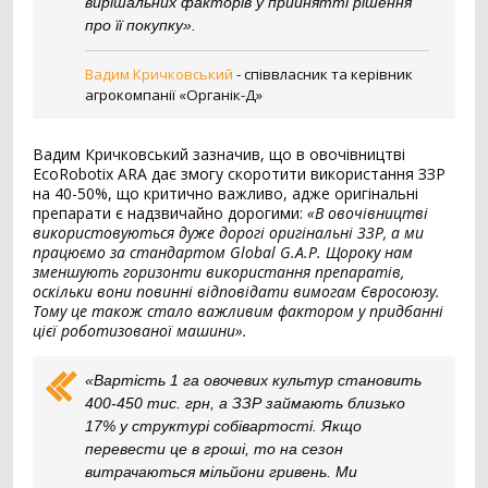
вирішальних факторів у прийнятті рішення
Картоплезбиральний комбайн
77
про її покупку».
Кормозбиральний комбайн
46
Бурякозбиральний комбайн
27
Вадим Кричковський
-
співвласник та керівник
Шини для комбайна
11
агрокомпанії «Органік-Д»
Морквозбиральний комбайн
8
Сортувальник картоплі
1
Вадим Кричковський зазначив, що в овочівництві
EcoRobotix ARA дає змогу скоротити використання ЗЗР
Обробіток грунту
4376
на 40-50%, що критично важливо, адже оригінальні
препарати є надзвичайно дорогими:
«В овочівництві
Борона
1578
використовуються дуже дорогі оригінальні ЗЗР, а ми
Культиватор
900
працюємо за стандартом Global G.A.P. Щороку нам
зменшують горизонти використання препаратів,
Плуг
779
оскільки вони повинні відповідати вимогам Євросоюзу.
Розпушувач
418
Тому це також стало важливим фактором у придбанні
Мульчувач
300
цієї роботизованої машини».
Коток
292
Дисковий лущильник
85
«Вартість 1 га овочевих культур становить
Гребенеутворювач
12
400-450 тис. грн, а ЗЗР займають близько
Компактор
12
17% у структурі собівартості. Якщо
перевести це в гроші, то на сезон
Вантажівка
669
витрачаються мільйони гривень. Ми