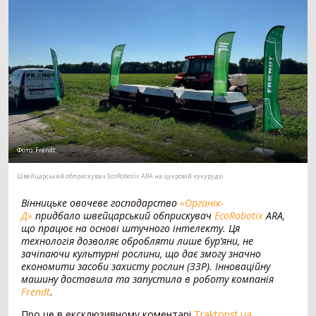
Мотоблок
294
Шини для трактора
203
Гусеничний трактор
73
Сівалка
1530
Механічна сівалка
554
Пневматична сівалка
357
Сівалка точного висіву
328
Посівний комплекс
197
Фото:
Frendt
Картоплесаджалка
55
Швейцарський обприскувач EcoRobotix ARA на цукровій кукурудзі
Протруйник насіння
39
Вінницьке овочеве господарство
«Органік-
Жатка
1069
Д»
придбало швейцарський обприскувач
EcoRobotix
ARA,
що працює на основі штучного інтелекту. Ця
Зернова жатка
329
технологія дозволяє обробляти лише бур’яни, не
Жатка для соняшника
271
зачіпаючи культурні рослини, що дає змогу значно
економити засоби захисту рослин (ЗЗР). Інноваційну
Жатка для кукурудзи
257
машину доставила та запустила в роботу компанія
Ріпаковий стіл
153
Frendt
.
Візок для жатки
52
Про це в ексклюзивному коментарі
Traktorist.ua
Кормозбиральна жатка
7