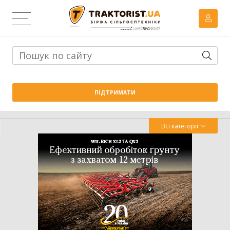
Тема дня:
Велика вага проти важких ґрунтів: як Wishek
ПІДТРИМАТИ
842N працює на Житомирщині
Всі категорії
Трактор
Комбайн
Навантажувач
Сівалка
Обробіток грунту
Обприскувач