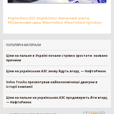
#Agritechnica 2023
#Agritechnica
#метановий трактор
#біометановий завод
#New Holland
#New Holland Agriculture
ПОПУЛЯРНІ МАТЕРІАЛИ
Ціни на пальне в Україні почали стрімко зростати: названо
причини
Ціни на українських АЗС знову йдуть вгору, — НафтоРинок
Volvo Trucks презентував найекономічніші двигуни в
історії компанії
Ціни на пальне на українських АЗС продовжують йти вгору,
— НафтоРинок