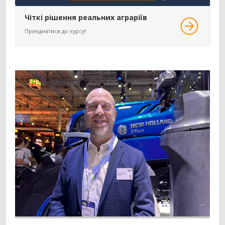
Телескопічний навантажувач
442
Чіткі рішення реальних аграріїв
Вилковий навантажувач
392
Навісний фронтальний навантажувач
101
Приєднатися до курсу!
Фронтальний навантажувач
98
Захват
84
Зернонавантажувач
73
Ківш
33
Міні-навантажувач
30
Вила
25
Шини для навантажувача
24
Кран-маніпулятор
19
Завантажувач сівалок
10
Відвал для силосу
3
Штабелер
1
Обприскувач
594
Причіпний обприскувач
310
Самохідний обприскувач
187
Навісний обприскувач
97