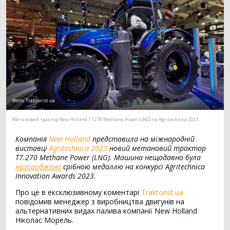
Мотоблок
294
Шини для трактора
203
Гусеничний трактор
74
Сівалка
1530
Механічна сівалка
554
Пневматична сівалка
357
Сівалка точного висіву
328
Фото:
Traktorist.ua
Посівний комплекс
197
Картоплесаджалка
55
Метановий трактор New Holland T7.270 Methane Power (LNG) на Agritechnica 2023
Протруйник насіння
39
Компанія
New Holland
представила на міжнародній
виставці
Agritechnica 2023
новий метановий трактор
Жатка
1069
T7.270 Methane Power (LNG). Машина нещодавно була
нагороджена
срібною медаллю на конкурсі Agritechnica
Зернова жатка
329
Innovation Awards 2023.
Жатка для соняшника
271
Про це в ексклюзивному коментарі
Traktorist.ua
Жатка для кукурудзи
257
повідомив менеджер з виробництва двигунів на
Ріпаковий стіл
153
альтернативних видах палива компанії New Holland
Візок для жатки
52
Ніколас Морель.
Кормозбиральна жатка
7