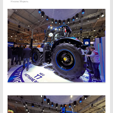
Ніколас Морель
Заготівля сіна
618
Прес-підбирач тюковий
304
Прес-підбирач рулонний
115
Косарка
107
Граблі-ворошилки
71
Косарка-плющилка
18
Обмотувальник рулонів
3
Техніка для тваринництва
53
Кормозмішувач
35
Коток для силоса
7
Подрібнювач рулонів
7
Прес для силосу
4
Зрошування
20
Система зрошування
20