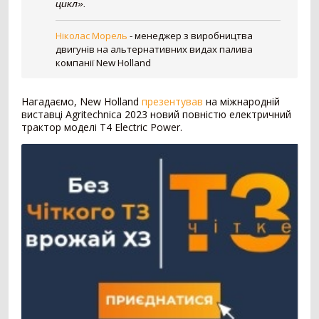
цикл».
Зерновоз
134
Сільгоспсамоскид
119
Ніколас Морель
-
менеджер з виробництва
Тракторний причіп
109
двигунів на альтернативних видах палива
Бензовоз
76
компанії New Holland
Тягач
74
Причіп зерновоз
52
Нагадаємо, New Holland
презентував
на міжнародній
Напівпричіп зерновоз
49
виставці Agritechnica 2023 новий повністю електричний
трактор моделі T4 Electric Power.
Трал
17
Шини для причепа
10
Напівпричіп тюковоз
9
Самозавантажувальний причіп
8
Автомобільні ваги
2
Напівпричіп лісовоз
2
Позашляховик
2
Напівпричіп скотовоз
2
Молоковоз
2
Лісовоз
2
Навантажувач
1335