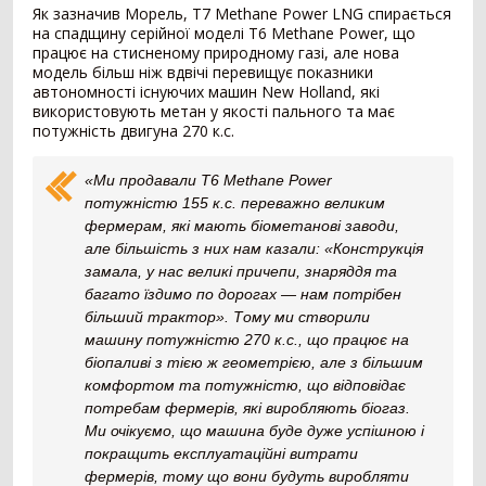
Як зазначив Морель, T7 Methane Power LNG спирається
на спадщину серійної моделі T6 Methane Power, що
Внесення добрив
378
працює на стисненому природному газі, але нова
модель більш ніж вдвічі перевищує показники
Розкидач мінеральних добрив
249
автономності існуючих машин New Holland, які
Машина для внесення рідких добрив
79
використовують метан у якості пального та має
потужність двигуна 270 к.с.
Гноєрозкидач
44
Розчинно-заправна станція
3
«Ми продавали T6 Methane Power
Сепаратор гною
2
потужністю 155 к.с. переважно великим
Накопичувальний бункер
1
фермерам, які мають біометанові заводи,
але більшість з них нам казали: «Конструкція
Точне землеробство
138
замала, у нас великі причепи, знаряддя та
Система паралельного водіння
90
багато їздимо по дорогах — нам потрібен
Дрон-обприскувач
16
більший трактор». Тому ми створили
машину потужністю 270 к.с., що працює на
Система автоматичного підрулювання
14
біопаливі з тією ж геометрією, але з більшим
Система контролю висіву
11
комфортом та потужністю, що відповідає
Агродрон
7
потребам фермерів, які виробляють біогаз.
Ми очікуємо, що машина буде дуже успішною і
Комбайн
1408
покращить експлуатаційні витрати
Зернозбиральний комбайн
1238
фермерів, тому що вони будуть виробляти