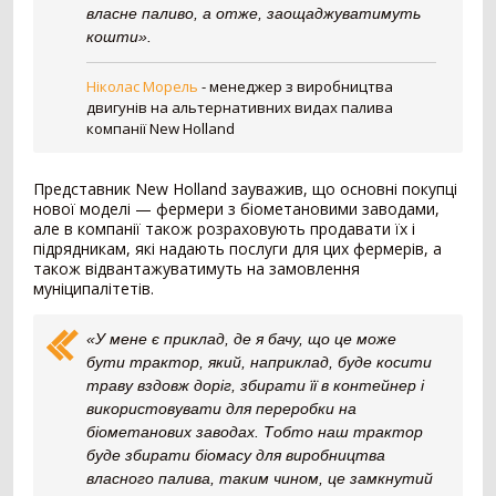
власне паливо, а отже, заощаджуватимуть
Картоплезбиральний комбайн
77
кошти».
Кормозбиральний комбайн
46
Бурякозбиральний комбайн
27
Ніколас Морель
-
менеджер з виробництва
Шини для комбайна
11
двигунів на альтернативних видах палива
Морквозбиральний комбайн
8
компанії New Holland
Сортувальник картоплі
1
Обробіток грунту
4376
Представник New Holland зауважив, що основні покупці
нової моделі — фермери з біометановими заводами,
Борона
1578
але в компанії також розраховують продавати їх і
підрядникам, які надають послуги для цих фермерів, а
Культиватор
900
також відвантажуватимуть на замовлення
Плуг
779
муніципалітетів.
Розпушувач
418
Мульчувач
300
«У мене є приклад, де я бачу, що це може
Коток
292
бути трактор, який, наприклад, буде косити
Дисковий лущильник
85
траву вздовж доріг, збирати її в контейнер і
Гребенеутворювач
12
використовувати для переробки на
Компактор
12
біометанових заводах. Тобто наш трактор
буде збирати біомасу для виробництва
Вантажівка
669
власного палива, таким чином, це замкнутий