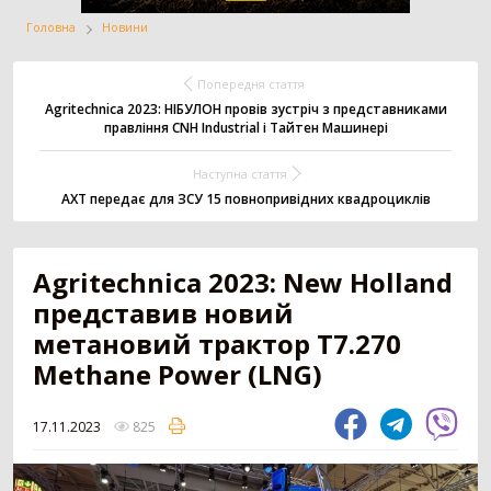
Головна
Новини
Жатка
Вантажівка
Заготівля сіна
Попередня стаття
Agritechnica 2023: НІБУЛОН провів зустріч з представниками
правління CNH Industrial і Тайтен Машинері
Внесення добрив
Техніка для
Точне землеробство
Наступна стаття
тваринництва
АХТ передає для ЗСУ 15 повнопривідних квадроциклів
Зрошування
Всі категорії
Agritechnica 2023: New Holland
представив новий
метановий трактор T7.270
ДОДАТИ ОГОЛОШЕННЯ
Methane Power (LNG)
Трактор
3181
17.11.2023
825
Колісний трактор
1552
Мінітрактор
1058