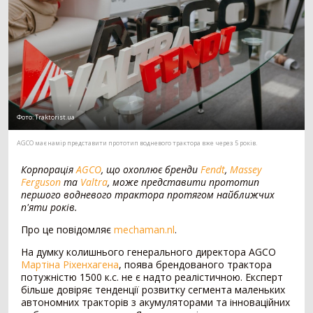
Мотоблок
294
Шини для трактора
203
Гусеничний трактор
73
Сівалка
1530
Механічна сівалка
554
Пневматична сівалка
357
Фото:
Тraktorist.ua
Сівалка точного висіву
328
AGCO має намір представити прототип водневого трактора вже через 5 років.
Посівний комплекс
197
Картоплесаджалка
55
Корпорація
AGCO
, що охоплює бренди
Fendt
,
Massey
Протруйник насіння
39
Ferguson
та
Valtra
, може представити прототип
першого водневого трактора протягом найближчих
п'яти років.
Жатка
1069
Про це повідомляє
mechaman.nl
.
Зернова жатка
329
Жатка для соняшника
271
На думку колишнього генерального директора AGCO
Мартіна Ріхенхагена
, поява брендованого трактора
Жатка для кукурудзи
257
потужністю 1500 к.с. не є надто реалістичною. Експерт
Ріпаковий стіл
153
більше довіряє тенденції розвитку сегмента маленьких
Візок для жатки
52
автономних тракторів з акумуляторами та інноваційних
Кормозбиральна жатка
7