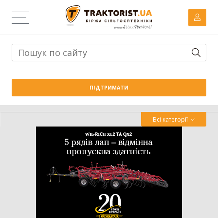
Тема дня:
Велика вага проти важких ґрунтів: як Wishek
ПІДТРИМАТИ
842N працює на Житомирщині
Всі категорії
Трактор
Комбайн
Навантажувач
Сівалка
Обробіток грунту
Обприскувач