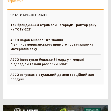
#прототип
Зерновоз
134
Сільгоспсамоскид
119
ЧИТАТИ БІЛЬШЕ НОВИН:
Тракторний причіп
109
Бензовоз
76
Три бренди AGCO отримали нагороди Трактор року
Тягач
74
на TOTY-2021
Причіп зерновоз
52
Напівпричіп зерновоз
49
AGCO надав Alliance Tire звання
Трал
17
Північноамериканського прямого постачальника
матеріалів року
Шини для причепа
10
Напівпричіп тюковоз
9
AGCO інвестував близько $1 млрд у німецькі
Самозавантажувальний причіп
8
підрозділи та нові розробки Fendt
Автомобільні ваги
2
Напівпричіп лісовоз
2
AGCO запускає віртуальний демонстраційний зал
Позашляховик
2
продукції
Напівпричіп скотовоз
2
Молоковоз
2
Лісовоз
2
Навантажувач
1335