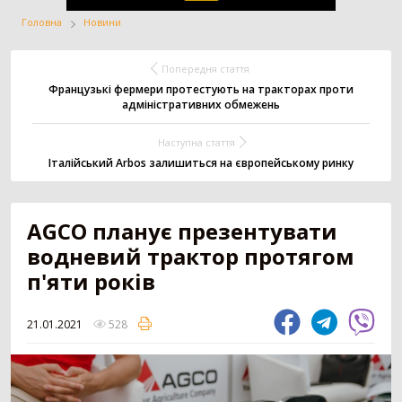
Головна
Новини
Жатка
Вантажівка
Заготівля сіна
Попередня стаття
Французькі фермери протестують на тракторах проти
адміністративних обмежень
Внесення добрив
Техніка для
Точне землеробство
Наступна стаття
тваринництва
Італійський Arbos залишиться на європейському ринку
Зрошування
Всі категорії
AGCO планує презентувати
водневий трактор протягом
п'яти років
ДОДАТИ ОГОЛОШЕННЯ
21.01.2021
528
Трактор
3179
Колісний трактор
1551
Мінітрактор
1058