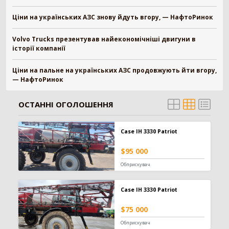
Заготівля сіна
618
Ціни на українських АЗС знову йдуть вгору, — НафтоРинок
Прес-підбирач тюковий
304
Volvo Trucks презентував найекономічніші двигуни в
Прес-підбирач рулонний
115
історії компанії
Косарка
107
Граблі-ворошилки
71
Ціни на пальне на українських АЗС продовжують йти вгору,
— НафтоРинок
Косарка-плющилка
18
Обмотувальник рулонів
3
ОСТАННІ ОГОЛОШЕННЯ
Техніка для тваринництва
53
Кормозмішувач
35
Case IH 3330 Patriot
Коток для силоса
7
$95 000
Подрібнювач рулонів
7
Обприскувач
Прес для силосу
4
Зрошування
20
Case IH 3330 Patriot
Система зрошування
20
$75 000
Обприскувач