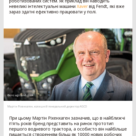
роботизованих систем. Як приклад він наводить
невеликі інтелектуальні машини
Xaver
від Fendt, які вже
зараз здатні ефективно працювати у полі.
Внесення добрив
378
Розкидач мінеральних добрив
249
Машина для внесення рідких добрив
79
Гноєрозкидач
44
Розчинно-заправна станція
3
Сепаратор гною
2
Накопичувальний бункер
1
Точне землеробство
138
Система паралельного водіння
90
Дрон-обприскувач
16
Система автоматичного підрулювання
14
Фото:
agriland.co.uk
Система контролю висіву
11
Мартін Ріхенхаген, колишній генеральний директор AGCO
Агродрон
7
При цьому Мартін Ріхенхаген зазначив, що в найближчі
Комбайн
1406
п'ять років бренд представить на ринок прототип
першого водневого трактора, а особисто він найбільше
Зернозбиральний комбайн
1236
пишається створенням більш як 10000 нових робочих