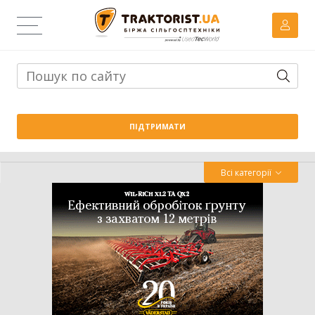
Тема дня:
Велика вага проти важких ґрунтів: як Wishek
ПІДТРИМАТИ
842N працює на Житомирщині
Всі категорії
Трактор
Комбайн
Навантажувач
Сівалка
Обробіток грунту
Обприскувач