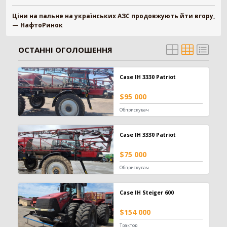
Телескопічний навантажувач
442
Ціни на пальне на українських АЗС продовжують йти вгору,
Вилковий навантажувач
392
— НафтоРинок
Навісний фронтальний навантажувач
101
Фронтальний навантажувач
98
ОСТАННІ ОГОЛОШЕННЯ
Захват
84
Зернонавантажувач
73
Ківш
33
Case IH 3330 Patriot
Міні-навантажувач
30
$95 000
Вила
25
Обприскувач
Шини для навантажувача
24
Кран-маніпулятор
19
Case IH 3330 Patriot
Завантажувач сівалок
10
Відвал для силосу
3
$75 000
Штабелер
1
Обприскувач
Обприскувач
594
Case IH Steiger 600
Причіпний обприскувач
310
Самохідний обприскувач
187
$154 000
Навісний обприскувач
97
Трактор