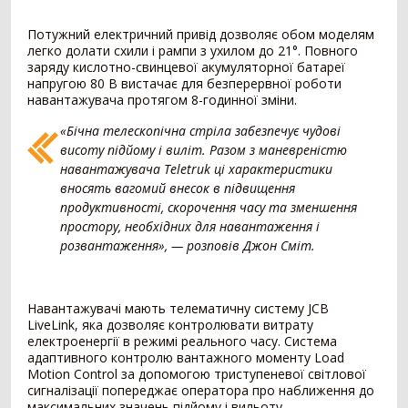
Картоплезбиральний комбайн
77
Кормозбиральний комбайн
46
Потужний електричний привід дозволяє обом моделям
легко долати схили і рампи з ухилом до 21°. Повного
Бурякозбиральний комбайн
27
заряду кислотно-свинцевої акумуляторної батареї
Шини для комбайна
11
напругою 80 В вистачає для безперервної роботи
Морквозбиральний комбайн
8
навантажувача протягом 8-годинної зміни.
Сортувальник картоплі
1
«Бічна телескопічна стріла забезпечує чудові
висоту підйому і виліт. Разом з маневреністю
Обробіток грунту
4376
навантажувача Teletruk ці характеристики
Борона
1578
вносять вагомий внесок в підвищення
продуктивності, скорочення часу та зменшення
Культиватор
900
простору, необхідних для навантаження і
Плуг
779
розвантаження», — розповів Джон Сміт.
Розпушувач
418
Мульчувач
300
Коток
292
Навантажувачі мають телематичну систему JCB
Дисковий лущильник
85
LiveLink, яка дозволяє контролювати витрату
Гребенеутворювач
12
електроенергії в режимі реального часу. Система
Компактор
12
адаптивного контролю вантажного моменту Load
Motion Control за допомогою триступеневої світлової
сигналізації попереджає оператора про наближення до
Вантажівка
669
максимальних значень підйому і вильоту.