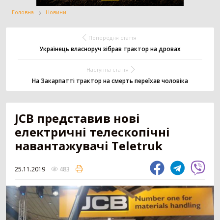
Головна
Новини
Жатка
Вантажівка
Заготівля сіна
Попередня стаття
Українець власноруч зібрав трактор на дровах
Наступна стаття
Внесення добрив
Техніка для
Точне землеробство
тваринництва
На Закарпатті трактор на смерть переїхав чоловіка
JCB представив нові
Зрошування
Всі категорії
електричні телескопічні
навантажувачі Teletruk
ДОДАТИ ОГОЛОШЕННЯ
25.11.2019
483
Трактор
3179
Колісний трактор
1551
Мінітрактор
1058