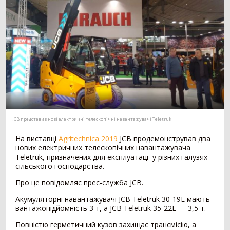
Мотоблок
294
Шини для трактора
203
Гусеничний трактор
73
Сівалка
1530
Механічна сівалка
554
Пневматична сівалка
357
Сівалка точного висіву
328
Посівний комплекс
197
Картоплесаджалка
55
JCB представив нові електричні телескопічні навантажувачі Teletruk
Протруйник насіння
39
На виставці
Agritechnica 2019
JCB продемонстрував два
нових електричних телескопічних навантажувача
Жатка
1069
Teletruk, призначених для експлуатації у різних галузях
сільського господарства.
Зернова жатка
329
Про це повідомляє прес-служба JCB.
Жатка для соняшника
271
Жатка для кукурудзи
257
Акумуляторні навантажувачі JCB Teletruk 30-19E мають
Ріпаковий стіл
153
вантажопідйомність 3 т, а JCB Teletruk 35-22E — 3,5 т.
Візок для жатки
52
Повністю герметичний кузов захищає трансмісію, а
Кормозбиральна жатка
7