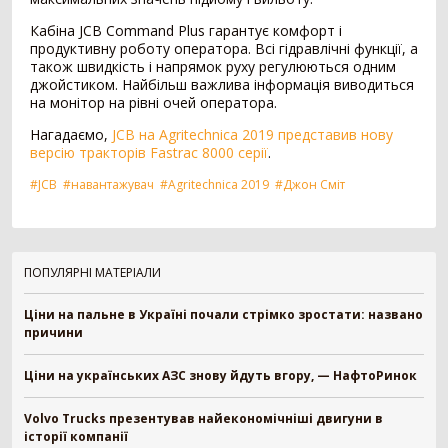
Зерновоз
134
Кабіна JCB Command Plus гарантує комфорт і
Сільгоспсамоскид
119
продуктивну роботу оператора. Всі гідравлічні функції, а
Тракторний причіп
109
також швидкість і напрямок руху регулюються одним
джойстиком. Найбільш важлива інформація виводиться
Бензовоз
76
на монітор на рівні очей оператора.
Тягач
74
Причіп зерновоз
52
Нагадаємо,
JCB на Agritechnica 2019 представив нову
версію тракторів Fastrac 8000 серії
.
Напівпричіп зерновоз
49
Трал
17
#JCB
#навантажувач
#Agritechnica 2019
#Джон Сміт
Шини для причепа
10
Напівпричіп тюковоз
9
Самозавантажувальний причіп
8
Автомобільні ваги
2
ПОПУЛЯРНІ МАТЕРІАЛИ
Напівпричіп лісовоз
2
Ціни на пальне в Україні почали стрімко зростати: названо
Позашляховик
2
причини
Напівпричіп скотовоз
2
Молоковоз
2
Ціни на українських АЗС знову йдуть вгору, — НафтоРинок
Лісовоз
2
Volvo Trucks презентував найекономічніші двигуни в
Навантажувач
1335
історії компанії