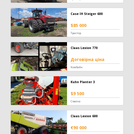
Заготівля сіна
618
Case IH Steiger 600
Прес-підбирач тюковий
304
$85 000
Прес-підбирач рулонний
115
Косарка
107
Трактор
Граблі-ворошилки
71
Косарка-плющилка
18
Claas Lexion 770
Обмотувальник рулонів
3
Договірна ціна
Техніка для тваринництва
53
Комбайн
Кормозмішувач
35
Kuhn Planter 3
Коток для силоса
7
Подрібнювач рулонів
7
$9 500
Прес для силосу
4
Сівалка
Зрошування
20
Claas Lexion 600
Система зрошування
20
€90 000