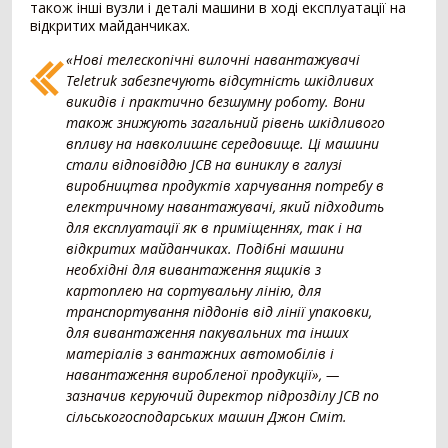
також інші вузли і деталі машини в ході експлуатації на
відкритих майданчиках.
Внесення добрив
378
«Нові телескопічні вилочні навантажувачі
Розкидач мінеральних добрив
249
Teletruk забезпечують відсутність шкідливих
Машина для внесення рідких добрив
79
викидів і практично безшумну роботу. Вони
також знижують загальний рівень шкідливого
Гноєрозкидач
44
впливу на навколишнє середовище. Ці машини
Розчинно-заправна станція
3
стали відповіддю JCB на виниклу в галузі
Сепаратор гною
2
виробництва продуктів харчування потребу в
Накопичувальний бункер
1
електричному навантажувачі, який підходить
для експлуатації як в приміщеннях, так і на
Точне землеробство
138
відкритих майданчиках. Подібні машини
необхідні для вивантаження ящиків з
Система паралельного водіння
90
картоплею на сортувальну лінію, для
Дрон-обприскувач
16
транспортування піддонів від лінії упаковки,
Система автоматичного підрулювання
14
для вивантаження пакувальних та інших
Система контролю висіву
11
матеріалів з вантажних автомобілів і
Агродрон
7
навантаження виробленої продукції», —
зазначив керуючий директор підрозділу JCB по
Комбайн
1406
сільськогосподарських машин Джон Сміт.
Зернозбиральний комбайн
1236