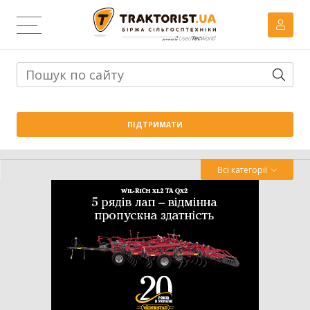
Тема дня:
Велика вага проти важких ґрунтів: як Wishek
ПІДТРИМАТИ
842N працює на Житомирщині
Всі категорії
Трактор
Комбайн
Навантажувач
Сівалка
Обробіток грунту
Обприскувач