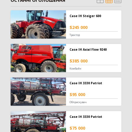
ОСТАННІ ОГОЛОШЕННЯ
Телескопічний навантажувач
442
Вилковий навантажувач
392
Case IH Steiger 600
Навісний фронтальний навантажувач
101
Фронтальний навантажувач
98
$245 000
Захват
84
Трактор
Зернонавантажувач
73
Ківш
33
Case IH Axial Flow 9240
Міні-навантажувач
30
Вила
25
$385 000
Шини для навантажувача
24
Комбайн
Кран-маніпулятор
19
Завантажувач сівалок
10
Case IH 3330 Patriot
Відвал для силосу
3
Штабелер
1
$95 000
Обприскувач
Обприскувач
594
Причіпний обприскувач
310
Case IH 3330 Patriot
Самохідний обприскувач
187
$75 000
Навісний обприскувач
97