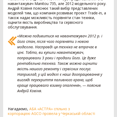
навантажувач Manitou 735, але 2012 модельного року.
Картоплезбиральний комбайн
77
Андрій Ковіня пояснює такий вибір представлених
Кормозбиральний комбайн
46
моделей тим, що компанія розвиває проект Trade-in, а
Бурякозбиральний комбайн
27
також надає можливість порівняти стан техніки,
Шини для комбайна
11
оцінити якість виробництва та сервісного
обслуговування.
Морквозбиральний комбайн
8
Сортувальник картоплі
1
«Можна подивитися на навантажувач 2012 р. і
його стан, після чого порівняти з новою
Обробіток грунту
4376
моделлю. Насправді ця техніка не втрачає в
ціні. Тобто, ви купили навантажувач,
Борона
1578
попрацювали 3 роки і продали його. Це дуже
Культиватор
900
рентабельна техніка. Також можна оцінити
Плуг
779
якість нашого ремонту і сервісних послуг.
Розпушувач
418
Наприклад, у цій моделі є наші доопрацювання у
Мульчувач
300
вигляді перекриття паливного крана, щоб
Коток
292
краще працювало взимку опалення», — пояснив
Дисковий лущильник
85
Андрій Ковіня.
Гребенеутворювач
12
Компактор
12
Нагадаємо,
АБА «АСТРА» спільно з
Вантажівка
669
корпорацією AGCO провела у Черкаській області