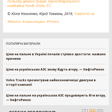
польову демонстрацію зернозбирального
Зерновоз
134
комбайна Fendt IDEAL 9T
.
Сільгоспсамоскид
119
© Юлія Ніколенко, Юрій Токмань, 2019,
Traktorist.ua
Тракторний причіп
109
#Manitou
#навантажувач
#Perkins
Бензовоз
76
Тягач
74
Причіп зерновоз
52
Напівпричіп зерновоз
49
ПОПУЛЯРНІ МАТЕРІАЛИ
Трал
17
Шини для причепа
10
Ціни на пальне в Україні почали стрімко зростати: названо
Напівпричіп тюковоз
9
причини
Самозавантажувальний причіп
8
Автомобільні ваги
2
Ціни на українських АЗС знову йдуть вгору, — НафтоРинок
Напівпричіп лісовоз
2
Позашляховик
2
Volvo Trucks презентував найекономічніші двигуни в
історії компанії
Напівпричіп скотовоз
2
Молоковоз
2
Ціни на пальне на українських АЗС продовжують йти вгору,
Лісовоз
2
— НафтоРинок
Навантажувач
1335