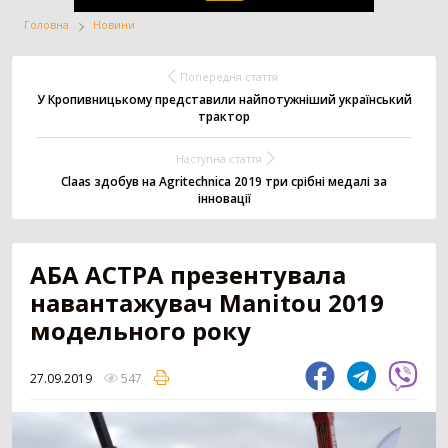
Головна
Новини
Жатка
Вантажівка
Заготівля сіна
Попередня стаття
У Кропивницькому представили найпотужніший український
трактор
Внесення добрив
Техніка для
Точне землеробство
Наступна стаття
тваринництва
Claas здобув на Agritechnica 2019 три срібні медалі за
інновації
Зрошування
Всі категорії
АБА АСТРА презентувала
навантажувач Manitou 2019
ДОДАТИ ОГОЛОШЕННЯ
модельного року
27.09.2019
547
Трактор
3180
Колісний трактор
1552
Мінітрактор
1058