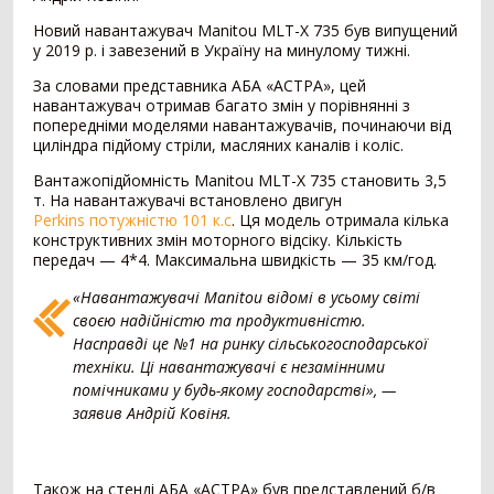
Новий навантажувач Manitou MLT-X 735 був випущений
Внесення добрив
378
у 2019 р. і завезений в Україну на минулому тижні.
За словами представника АБА «АСТРА», цей
Розкидач мінеральних добрив
249
навантажувач отримав багато змін у порівнянні з
Машина для внесення рідких добрив
79
попередніми моделями навантажувачів, починаючи від
Гноєрозкидач
44
циліндра підйому стріли, масляних каналів і коліс.
Розчинно-заправна станція
3
Вантажопідйомність Manitou MLT-X 735 становить 3,5
Сепаратор гною
2
т. На навантажувачі встановлено двигун
Накопичувальний бункер
1
Perkins
потужністю 101 к.с
. Ця модель отримала кілька
конструктивних змін моторного відсіку. Кількість
Точне землеробство
138
передач — 4*4. Максимальна швидкість — 35 км/год.
«Навантажувачі Manitou відомі в усьому світі
Система паралельного водіння
90
своєю надійністю та продуктивністю.
Дрон-обприскувач
16
Насправді це №1 на ринку сільськогосподарської
Система автоматичного підрулювання
14
техніки. Ці навантажувачі є незамінними
Система контролю висіву
11
помічниками у будь-якому господарстві», —
Агродрон
7
заявив Андрій Ковіня.
Комбайн
1407
Зернозбиральний комбайн
1237
Також на стенді АБА «АСТРА» був представлений б/в