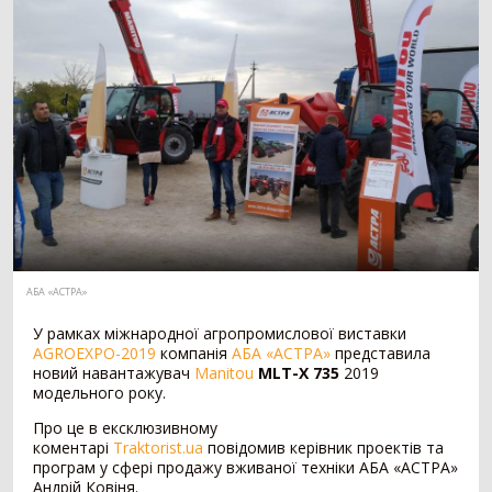
Мотоблок
294
Шини для трактора
203
Гусеничний трактор
73
Сівалка
1530
Механічна сівалка
554
Пневматична сівалка
357
Сівалка точного висіву
328
Посівний комплекс
197
Картоплесаджалка
55
Протруйник насіння
39
АБА «АСТРА»
Жатка
1069
У рамках міжнародної агропромислової виставки
AGROEXPO-2019
компанія
АБА «АСТРА»
представила
Зернова жатка
329
новий навантажувач
Manitou
MLT-X 735
2019
Жатка для соняшника
271
модельного року.
Жатка для кукурудзи
257
Про це в ексклюзивному
Ріпаковий стіл
153
коментарі
Traktorist.ua
повідомив керівник проектів та
програм у сфері продажу вживаної техніки АБА «АСТРА»
Візок для жатки
52
Андрій Ковіня.
Кормозбиральна жатка
7