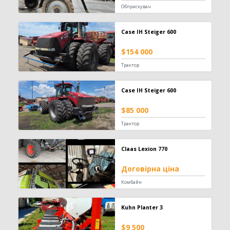
Обприскувач
Заготівля сіна
618
Case IH Steiger 600
Прес-підбирач тюковий
304
Прес-підбирач рулонний
115
$154 000
Косарка
107
Трактор
Граблі-ворошилки
71
Косарка-плющилка
18
Case IH Steiger 600
Обмотувальник рулонів
3
$85 000
Техніка для тваринництва
53
Трактор
Кормозмішувач
35
Коток для силоса
7
Claas Lexion 770
Подрібнювач рулонів
7
Прес для силосу
4
Договірна ціна
Комбайн
Зрошування
20
Система зрошування
20
Kuhn Planter 3
$9 500