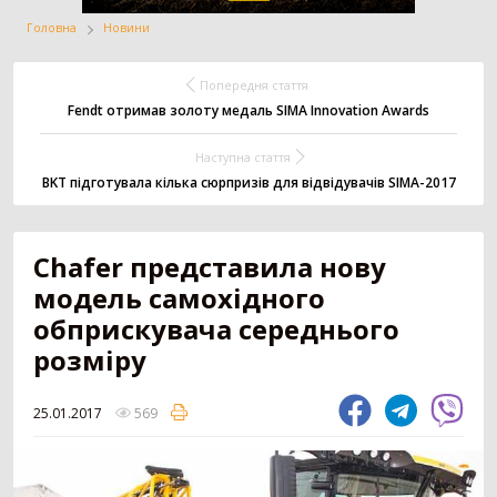
Головна
Новини
Жатка
Вантажівка
Заготівля сіна
Попередня стаття
Fendt отримав золоту медаль SIMA Innovation Awards
Наступна стаття
Внесення добрив
Техніка для
Точне землеробство
тваринництва
BKT підготувала кілька сюрпризів для відвідувачів SIMA-2017
Chafer представила нову
Зрошування
Всі категорії
модель самохідного
обприскувача середнього
розміру
ДОДАТИ ОГОЛОШЕННЯ
25.01.2017
569
Трактор
3179
Колісний трактор
1551
Мінітрактор
1058