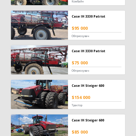
Комбайн
Зерновоз
134
Сільгоспсамоскид
119
Case IH 3330 Patriot
Тракторний причіп
109
Бензовоз
76
$95 000
Тягач
74
Обприскувач
Причіп зерновоз
52
Напівпричіп зерновоз
49
Case IH 3330 Patriot
Трал
17
Шини для причепа
10
$75 000
Напівпричіп тюковоз
9
Обприскувач
Самозавантажувальний причіп
8
Автомобільні ваги
2
Case IH Steiger 600
Напівпричіп лісовоз
2
Позашляховик
2
$154 000
Напівпричіп скотовоз
2
Трактор
Молоковоз
2
Лісовоз
2
Case IH Steiger 600
Навантажувач
1335
$85 000