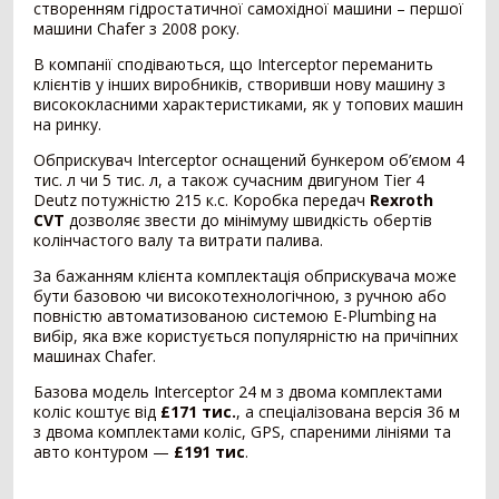
створенням гідростатичної самохідної машини – першої
машини Chafer з 2008 року.
Внесення добрив
378
В компанії сподіваються, що Interceptor переманить
клієнтів у інших виробників, створивши нову машину з
Розкидач мінеральних добрив
249
висококласними характеристиками, як у топових машин
Машина для внесення рідких добрив
79
на ринку.
Гноєрозкидач
44
Обприскувач Interceptor оснащений бункером об’ємом 4
Розчинно-заправна станція
3
тис. л чи 5 тис. л, а також сучасним двигуном Tier 4
Сепаратор гною
2
Deutz потужністю 215 к.с. Коробка передач
Rexroth
Накопичувальний бункер
1
CVT
дозволяє звести до мінімуму швидкість обертів
колінчастого валу та витрати палива.
Точне землеробство
138
За бажанням клієнта комплектація обприскувача може
бути базовою чи високотехнологічною, з ручною або
Система паралельного водіння
90
повністю автоматизованою системою E-Plumbing на
Дрон-обприскувач
16
вибір, яка вже користується популярністю на причіпних
Система автоматичного підрулювання
14
машинах Chafer.
Система контролю висіву
11
Базова модель Interceptor 24 м з двома комплектами
Агродрон
7
коліс коштує від
£171 тис.
, а спеціалізована версія 36 м
з двома комплектами коліс, GPS, спареними лініями та
Комбайн
1407
авто контуром —
£191 тис
.
Зернозбиральний комбайн
1237