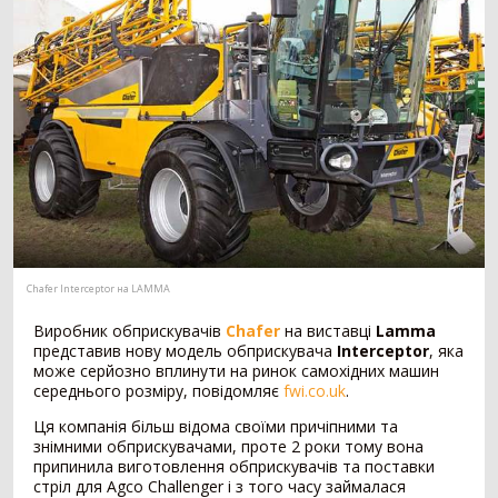
Мотоблок
294
Шини для трактора
203
Гусеничний трактор
73
Сівалка
1530
Механічна сівалка
554
Пневматична сівалка
357
Сівалка точного висіву
328
Посівний комплекс
197
Картоплесаджалка
55
Протруйник насіння
39
Chafer Interceptor на LAMMA
Виробник обприскувачів
Chafer
на виставці
Lamma
Жатка
1069
представив нову модель обприскувача
Interceptor
, яка
може серйозно вплинути на ринок самохідних машин
Зернова жатка
329
середнього розміру, повідомляє
fwi.co.uk
.
Жатка для соняшника
271
Жатка для кукурудзи
257
Ця компанія більш відома своїми причіпними та
знімними обприскувачами, проте 2 роки тому вона
Ріпаковий стіл
153
припинила виготовлення обприскувачів та поставки
Візок для жатки
52
стріл для Agco Challenger і з того часу займалася
Кормозбиральна жатка
7