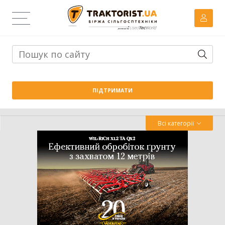
Тема дня:
Велика вага проти важких ґрунтів: як Wishek
ПІДТРИМАТИ
842N працює на Житомирщині
Всі категорії
Трактор
Комбайн
Навантажувач
Сівалка
Обробіток грунту
Обприскувач