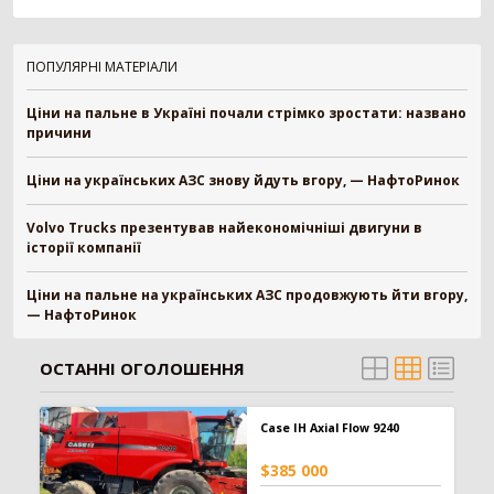
Картоплезбиральний комбайн
77
Кормозбиральний комбайн
46
Бурякозбиральний комбайн
27
ПОПУЛЯРНІ МАТЕРІАЛИ
Шини для комбайна
11
Ціни на пальне в Україні почали стрімко зростати: названо
Морквозбиральний комбайн
8
причини
Сортувальник картоплі
1
Ціни на українських АЗС знову йдуть вгору, — НафтоРинок
Обробіток грунту
4376
Борона
1578
Volvo Trucks презентував найекономічніші двигуни в
історії компанії
Культиватор
900
Плуг
779
Ціни на пальне на українських АЗС продовжують йти вгору,
Розпушувач
418
— НафтоРинок
Мульчувач
300
Коток
292
ОСТАННІ ОГОЛОШЕННЯ
Дисковий лущильник
85
Гребенеутворювач
12
Компактор
12
Case IH Axial Flow 9240
$385 000
Вантажівка
669