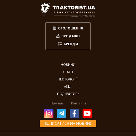
Заготівля сіна
618
Прес-підбирач тюковий
304
Прес-підбирач рулонний
115
ОГОЛОШЕННЯ
Косарка
107
ПРОДАВЦІ
Граблі-ворошилки
71
БРЕНДИ
Косарка-плющилка
18
Обмотувальник рулонів
3
НОВИНИ
Техніка для тваринництва
53
СТАТТІ
Кормозмішувач
35
ТЕХНОЛОГІЇ
Коток для силоса
7
АКЦІЇ
Подрібнювач рулонів
7
ПОДИВИТИСЬ
Прес для силосу
4
Про нас
Контакти
Зрошування
20
Система зрошування
20
ПІДПИСАТИСЯ НА НОВИНИ