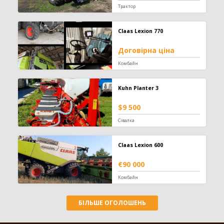
Трактор
Телескопічний навантажувач
442
Вилковий навантажувач
392
Навісний фронтальний навантажувач
101
Claas Lexion 770
Фронтальний навантажувач
98
Договірна ціна
Захват
84
Комбайн
Зернонавантажувач
73
Ківш
33
Міні-навантажувач
30
Kuhn Planter 3
Вила
25
$9 500
Шини для навантажувача
24
Сівалка
Кран-маніпулятор
19
Завантажувач сівалок
10
Відвал для силосу
3
Claas Lexion 600
Штабелер
1
€90 000
Обприскувач
594
Комбайн
Причіпний обприскувач
310
БІЛЬШЕ ОГОЛОШЕНЬ
Самохідний обприскувач
187
Навісний обприскувач
97