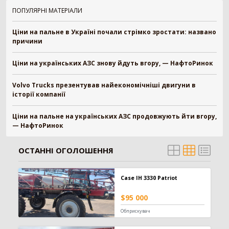
Зерновоз
134
ПОПУЛЯРНІ МАТЕРІАЛИ
Сільгоспсамоскид
119
Ціни на пальне в Україні почали стрімко зростати: названо
Тракторний причіп
109
причини
Бензовоз
76
Тягач
74
Ціни на українських АЗС знову йдуть вгору, — НафтоРинок
Причіп зерновоз
52
Напівпричіп зерновоз
49
Volvo Trucks презентував найекономічніші двигуни в
Трал
17
історії компанії
Шини для причепа
10
Напівпричіп тюковоз
9
Ціни на пальне на українських АЗС продовжують йти вгору,
— НафтоРинок
Самозавантажувальний причіп
8
Автомобільні ваги
2
ОСТАННІ ОГОЛОШЕННЯ
Напівпричіп лісовоз
2
Позашляховик
2
Напівпричіп скотовоз
2
Case IH 3330 Patriot
Молоковоз
2
$95 000
Лісовоз
2
Обприскувач
Навантажувач
1335