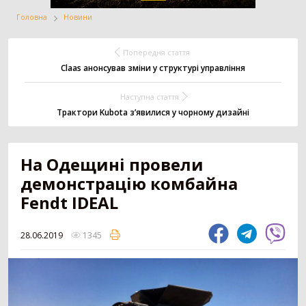
Головна
Новини
Жатка
Вантажівка
Заготівля сіна
Попередня стаття
Claas анонсував зміни у структурі управління
Наступна стаття
Внесення добрив
Техніка для
Точне землеробство
тваринництва
Трактори Kubota з’явилися у чорному дизайні
На Одещині провели
Зрошування
Всі категорії
демонстрацію комбайна
Fendt IDEAL
ДОДАТИ ОГОЛОШЕННЯ
28.06.2019
1345
Трактор
3179
Колісний трактор
1551
Мінітрактор
1058