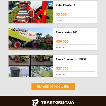
Kuhn Planter 3
Заготівля сіна
618
$9 500
Прес-підбирач тюковий
304
Сівалка
Прес-підбирач рулонний
115
Косарка
107
Граблі-ворошилки
71
Claas Lexion 600
Косарка-плющилка
18
€90 000
Обмотувальник рулонів
3
Комбайн
Техніка для тваринництва
53
Claas Dominator 108 SL
Кормозмішувач
35
Коток для силоса
7
$27 500
Подрібнювач рулонів
7
Комбайн
Прес для силосу
4
БІЛЬШЕ ОГОЛОШЕНЬ
Зрошування
20
Система зрошування
20