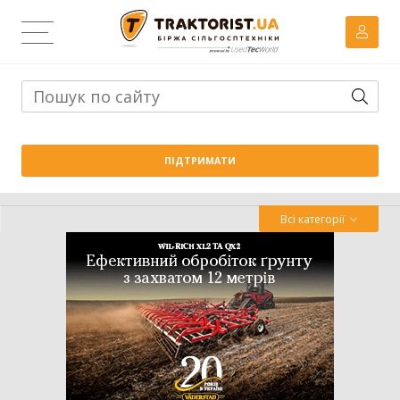
Тема дня:
Велика вага проти важких ґрунтів: як Wishek
ПІДТРИМАТИ
842N працює на Житомирщині
Всі категорії
Трактор
Комбайн
Навантажувач
Сівалка
Обробіток грунту
Обприскувач