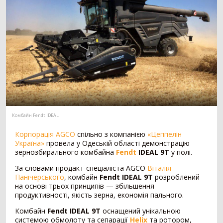
Мотоблок
294
Шини для трактора
203
Гусеничний трактор
73
Сівалка
1530
Механічна сівалка
554
Пневматична сівалка
357
Сівалка точного висіву
328
Посівний комплекс
197
Картоплесаджалка
55
Комбайн Fendt IDEAL
Протруйник насіння
39
Корпорація AGCO
спільно з компанією
«Цеппелін
Україна»
провела у Одеській області демонстрацію
Жатка
1069
зернозбирального комбайна
Fendt
IDEAL 9T
у полі.
Зернова жатка
329
За словами продакт-спеціаліста AGCO
Віталія
Панічерського
, комбайн
Fendt IDEAL 9T
розроблений
Жатка для соняшника
271
на основі трьох принципів — збільшення
Жатка для кукурудзи
257
продуктивності, якість зерна, економія пального.
Ріпаковий стіл
153
Комбайн
Fendt IDEAL 9T
оснащений унікальною
Візок для жатки
52
системою обмолоту та сепарації
Helix
та ротором,
Кормозбиральна жатка
7