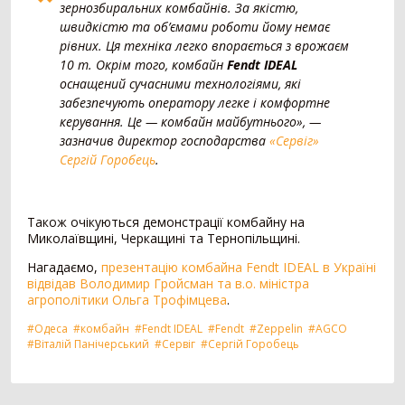
зернозбиральних комбайнів. За якістю,
Картоплезбиральний комбайн
77
швидкістю та об’ємами роботи йому немає
Кормозбиральний комбайн
46
рівних. Ця техніка легко впорається з врожаєм
Бурякозбиральний комбайн
27
10 т. Окрім того, комбайн
Fendt
IDEAL
Шини для комбайна
11
оснащений сучасними технологіями, які
Морквозбиральний комбайн
8
забезпечують оператору легке і комфортне
Сортувальник картоплі
1
керування. Це — комбайн майбутнього», —
зазначив директор господарства
«Сервіг»
Обробіток грунту
4376
Сергій Горобець
.
Борона
1578
Культиватор
900
Також очікуються демонстрації комбайну на
Плуг
779
Миколаївщині, Черкащині та Тернопільщині.
Розпушувач
418
Нагадаємо,
презентацію комбайна Fendt IDEAL в Україні
Мульчувач
300
відвідав Володимир Гройсман та в.о. міністра
Коток
292
агрополітики Ольга Трофімцева
.
Дисковий лущильник
85
#Одеса
#комбайн
#Fendt IDEAL
#Fendt
#Zeppelin
#AGCO
Гребенеутворювач
12
#Віталій Панічерський
#Сервіг
#Сергій Горобець
Компактор
12
Вантажівка
669