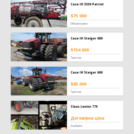
Телескопічний навантажувач
442
Case IH 3330 Patriot
Вилковий навантажувач
392
$75 000
Навісний фронтальний навантажувач
101
Обприскувач
Фронтальний навантажувач
98
Захват
84
Case IH Steiger 600
Зернонавантажувач
73
Ківш
33
$154 000
Міні-навантажувач
30
Трактор
Вила
25
Шини для навантажувача
24
Case IH Steiger 600
Кран-маніпулятор
19
Завантажувач сівалок
10
$85 000
Відвал для силосу
3
Трактор
Штабелер
1
Обприскувач
594
Claas Lexion 770
Причіпний обприскувач
310
Договірна ціна
Самохідний обприскувач
187
Комбайн
Навісний обприскувач
97