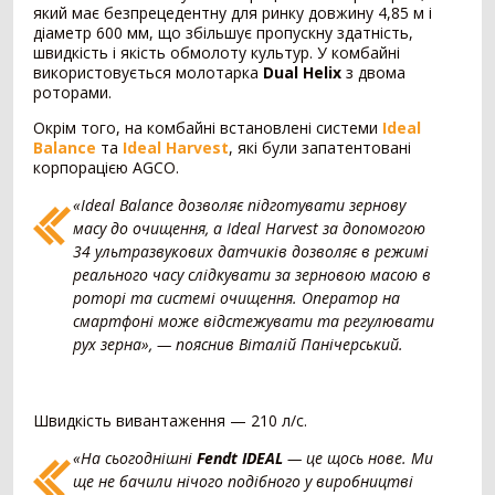
який має безпрецедентну для ринку довжину 4,85 м і
діаметр 600 мм, що збільшує пропускну здатність,
Внесення добрив
378
швидкість і якість обмолоту культур. У комбайні
використовується молотарка
Dual Helix
з двома
Розкидач мінеральних добрив
249
роторами.
Машина для внесення рідких добрив
79
Окрім того, на комбайні встановлені системи
Ideal
Гноєрозкидач
44
Balance
та
Ideal Harvest
, які були запатентовані
Розчинно-заправна станція
3
корпорацією AGCO.
Сепаратор гною
2
«Ideal Balance дозволяє підготувати зернову
Накопичувальний бункер
1
масу до очищення, а Ideal Harvest за допомогою
34 ультразвукових датчиків дозволяє в режимі
Точне землеробство
138
реального часу слідкувати за зерновою масою в
роторі та системі очищення. Оператор на
Система паралельного водіння
90
смартфоні може відстежувати та регулювати
Дрон-обприскувач
16
рух зерна», — пояснив Віталій Панічерський.
Система автоматичного підрулювання
14
Система контролю висіву
11
Агродрон
7
Швидкість вивантаження — 210 л/с.
Комбайн
1406
«На сьогоднішні
Fendt IDEAL
— це щось нове. Ми
ще не бачили нічого подібного у виробництві
Зернозбиральний комбайн
1236