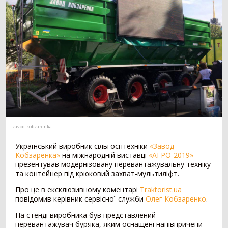
Мотоблок
294
Шини для трактора
203
Гусеничний трактор
73
Сівалка
1530
Механічна сівалка
554
Пневматична сівалка
357
Сівалка точного висіву
328
Посівний комплекс
197
Картоплесаджалка
55
zavod-kobzarenka
Протруйник насіння
39
Український виробник сільгосптехніки
«Завод
Жатка
1069
Кобзаренка»
на міжнародній виставці
«АГРО-2019»
презентував модернізовану перевантажувальну техніку
Зернова жатка
329
та контейнер під крюковий захват-мультиліфт.
Жатка для соняшника
271
Про це в ексклюзивному коментарі
Traktorist.ua
Жатка для кукурудзи
257
повідомив керівник сервісної служби
Олег Кобзаренко
.
Ріпаковий стіл
153
На стенді виробника був представлений
Візок для жатки
52
перевантажувач буряка, яким оснащені напівпричепи
Кормозбиральна жатка
7