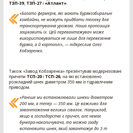
ТЗП-39
,
ТЗП-27
і
«Атлант»
.
Внесення добрив
378
«Багато фермерів, які мають бурякозбиральні
комбайни, не можуть придбати техніку для
Розкидач мінеральних добрив
249
транспортування урожаю. Наша пропозиція
Машина для внесення рідких добрив
79
зацікавить їх. Цей перевантажувач може
Гноєрозкидач
44
використовуватися не лише для перевезення
Розчинно-заправна станція
3
буряка, а й картоплі», — підкреслив Олег
Сепаратор гною
2
Кобзаренко.
Накопичувальний бункер
1
Точне землеробство
138
Також «Завод Кобзаренка» презентував модернізовані
причепи
ТСП-20
і
ТСП-26
, на які встановлено
Система паралельного водіння
90
розкладний шнек діаметром 350 мм із гідравлічним
Дрон-обприскувач
16
приводом.
Система автоматичного підрулювання
14
«Раніше ми встановлювали шнеки діаметром
Система контролю висіву
11
200 мм, а тепер — 350 мм. Це важливо для
Агродрон
7
завантаження великих сівалок. Наприклад,
якщо в господарстві є причеп, але немає
Комбайн
1407
бункера-накопичувача, то можна ззаду
встановити шнек, який завантажує до 3 т
Зернозбиральний комбайн
1237