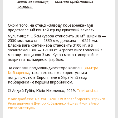
зерна за хвилину», — пояснив представник
Картоплезбиральний комбайн
77
компанії.
Кормозбиральний комбайн
46
Бурякозбиральний комбайн
27
Шини для комбайна
11
Окрім того, на стенді «Заводу Кобзаренка» був
Морквозбиральний комбайн
8
представлений контейнер під крюковий захват-
Сортувальник картоплі
1
3
мультиліфт. Об’єм кузова становить 30 м
. Ширина —
2550 мм, висота — 2835 мм, довжина — 6259 мм.
Обробіток грунту
4376
Власна вага контейнера становить 3100 кг, а з
завантаженням — 17100 кг. Агрегат виготовлений з
Борона
1578
металу товщиною 3 мм. Кузов має антикорозійне
покриття полімерною фарбою.
Культиватор
900
Плуг
779
За словами продакшн-директора компанії
Дмитра
Розпушувач
418
Кобзаренка
, така техніка вже користується
популярністю в Європі, але в Україні «Завод
Мульчувач
300
Кобзаренка» є першим виробником.
Коток
292
Дисковий лущильник
85
© Андрій Губін, Юлія Ніколенко, 2019,
Traktorist.ua
Гребенеутворювач
12
#Завод Кобазренка
#АГРО2019
#Олег Кобзаренко
#причеп
Компактор
12
#напівпричеп
#Дмитро Кобзаренко
#шнек
#контейнер
#перевантажувач
Вантажівка
669