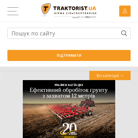
Тема дня:
Велика вага проти важких ґрунтів: як Wishek
ПІДТРИМАТИ
842N працює на Житомирщині
Всі категорії
Трактор
Комбайн
Навантажувач
Сівалка
Обробіток грунту
Обприскувач