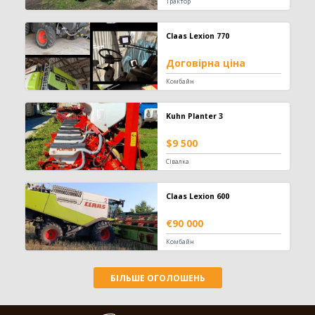
Трактор
Заготівля сіна
618
Claas Lexion 770
Прес-підбирач тюковий
304
Прес-підбирач рулонний
115
Договірна ціна
Косарка
107
Комбайн
Граблі-ворошилки
71
Косарка-плющилка
18
Kuhn Planter 3
Обмотувальник рулонів
3
$9 500
Техніка для тваринництва
53
Сівалка
Кормозмішувач
35
Коток для силоса
7
Claas Lexion 600
Подрібнювач рулонів
7
€90 000
Прес для силосу
4
Комбайн
Зрошування
20
БІЛЬШЕ ОГОЛОШЕНЬ
Система зрошування
20