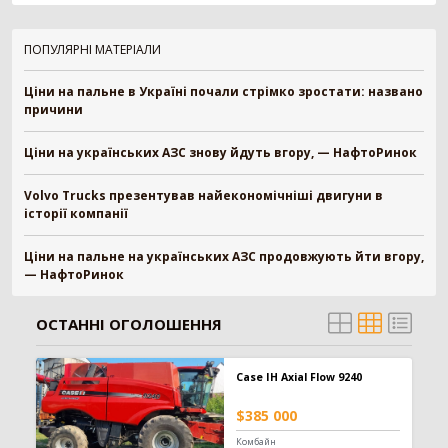
Зерновоз
134
Сільгоспсамоскид
119
ПОПУЛЯРНІ МАТЕРІАЛИ
Тракторний причіп
109
Бензовоз
76
Ціни на пальне в Україні почали стрімко зростати: названо
Тягач
74
причини
Причіп зерновоз
52
Ціни на українських АЗС знову йдуть вгору, — НафтоРинок
Напівпричіп зерновоз
49
Трал
17
Volvo Trucks презентував найекономічніші двигуни в
Шини для причепа
10
історії компанії
Напівпричіп тюковоз
9
Самозавантажувальний причіп
8
Ціни на пальне на українських АЗС продовжують йти вгору,
Автомобільні ваги
2
— НафтоРинок
Напівпричіп лісовоз
2
Позашляховик
2
ОСТАННІ ОГОЛОШЕННЯ
Напівпричіп скотовоз
2
Молоковоз
2
Case IH Axial Flow 9240
Лісовоз
2
$385 000
Навантажувач
1335
Комбайн