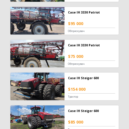
Телескопічний навантажувач
442
Вилковий навантажувач
392
Case IH 3330 Patriot
Навісний фронтальний навантажувач
101
$95 000
Фронтальний навантажувач
98
Захват
84
Обприскувач
Зернонавантажувач
73
Ківш
33
Case IH 3330 Patriot
Міні-навантажувач
30
$75 000
Вила
25
Шини для навантажувача
24
Обприскувач
Кран-маніпулятор
19
Завантажувач сівалок
10
Case IH Steiger 600
Відвал для силосу
3
$154 000
Штабелер
1
Трактор
Обприскувач
594
Case IH Steiger 600
Причіпний обприскувач
310
Самохідний обприскувач
187
$85 000
Навісний обприскувач
97