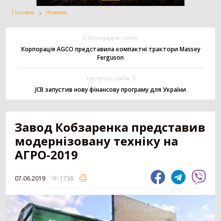
Головна
Новини
Жатка
Вантажівка
Заготівля сіна
Попередня стаття
Корпорація AGCO представила компактні трактори Massey
Ferguson
Внесення добрив
Техніка для
Точне землеробство
Наступна стаття
тваринництва
JCB запустив нову фінансову програму для України
Зрошування
Всі категорії
Завод Кобзаренка представив
модернізовану техніку на
АГРО-2019
ДОДАТИ ОГОЛОШЕННЯ
07.06.2019
1738
Трактор
3179
Колісний трактор
1551
Мінітрактор
1058