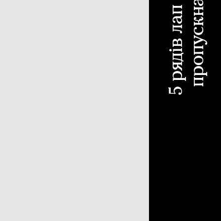
чіпний обприскувач
310
охідний обприскувач
187
існий обприскувач
97
отівля сіна
618
с-підбирач тюковий
304
с-підбирач рулонний
115
арка
107
блі-ворошилки
71
арка-плющилка
18
отувальник рулонів
3
ніка для тваринництва
53
мозмішувач
35
ок для силоса
7
рібнювач рулонів
7