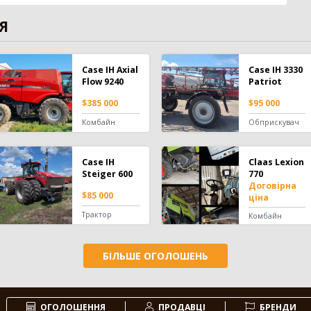
Я
Case IH Axial
Case IH 3330
Flow 9240
Patriot
$385 000
$95 000
Комбайн
Обприскувач
Case IH
Claas Lexion
Steiger 600
770
Договірна
$85 000
ціна
Трактор
Комбайн
БІЛЬШЕ ОГОЛОШЕНЬ
ОГОЛОШЕННЯ
ПРОДАВЦІ
БРЕНДИ