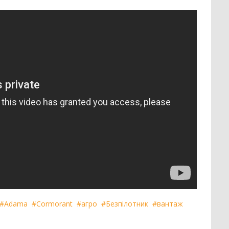
Пре
16
Позашляховик
2
14
Напівпричіп скотовоз
2
Зро
11
Молоковоз
2
7
Сис
Лісовоз
2
#Adama
#Cormorant
#агро
#Безпілотник
#вантаж