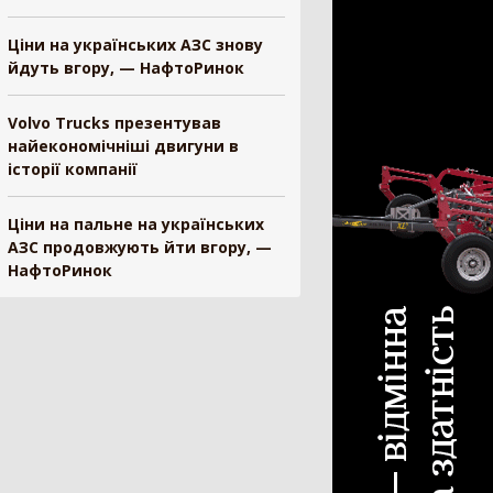
ескопічний навантажувач
442
Ціни на українських АЗС знову
йдуть вгору, — НафтоРинок
ковий навантажувач
392
існий фронтальний навантажувач
101
Volvo Trucks презентував
нтальний навантажувач
98
найекономічніші двигуни в
ват
84
історії компанії
нонавантажувач
73
ш
33
Ціни на пальне на українських
і-навантажувач
30
АЗС продовжують йти вгору, —
НафтоРинок
а
25
и для навантажувача
24
н-маніпулятор
19
антажувач сівалок
10
ал для силосу
3
белер
1
рискувач
594