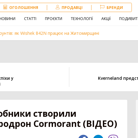
ОГОЛОШЕННЯ
ПРОДАВЦІ
БРЕНДИ
НОВИНИ
СТАТТІ
ПРОЄКТИ
ТЕХНОЛОГІЇ
АКЦІЇ
ПОДИВИТ
рунтів: як Wishek 842N працює на Житомирщині
Навантажувач
Сівалка
Обробіток грунту
піхи у
Kverneland предс
і
іна
Внесення добрив
Техніка для
тваринництва
зе
робники створили
родрон Cormorant (ВІДЕО)
3180
Комбайн
1407
Нав