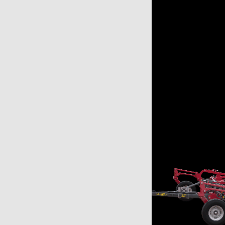
с для силосу
4
шування
20
тема зрошування
20