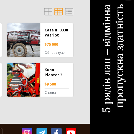
Case IH 3330
Patriot
$75 000
Обприскувач
Kuhn
Planter 3
$9 500
Сівалка