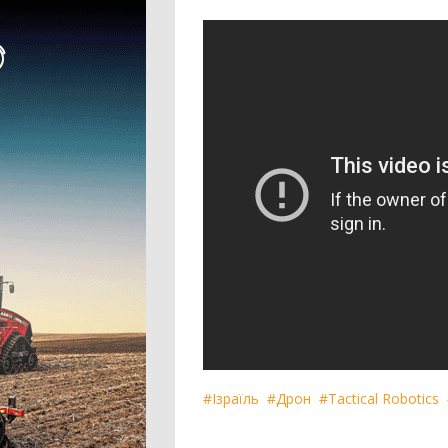
Дрон-обприскувач
Система автоматичного підрулювання
Система контролю висіву
Агродрон
#Ізраїль
#Дрон
#Tactical Robotics