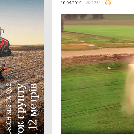
10.04.2019
1281
Колісний трактор
Мінітрактор
Мотоблок
Шини для трактора
Гусеничний трактор
Сівалка
Механічна сівалка
Пневматична сівалка
Сівалка точного висіву
Посівний комплекс
Картоплесаджалка
Протруйник насіння
Жатка