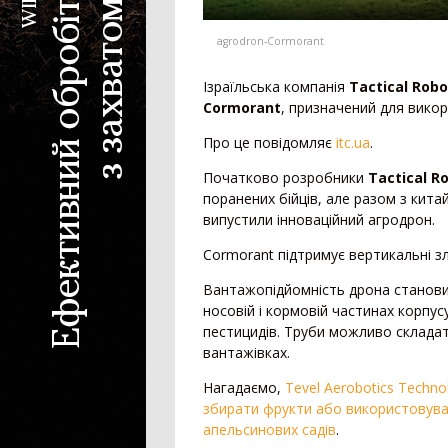
Зернова жатка
Жатка для соняшника
agrodron-Cormorant
Жатка для кукурудзи
Ріпаковий стіл
Ізраїльська компанія
Tactical Robo
Візок для жатки
Cormorant
, призначений для викор
Кормозбиральна жатка
Про це повідомляє
itc.ua
.
Початково розробники
Tactical R
Внесення добрив
поранених бійців, але разом з кит
випустили інноваційний
агродрон
.
Розкидач мінеральних добрив
Машина для внесення рідких добрив
Cormorant підтримує вертикальні злі
Гноєрозкидач
Вантажопідйомність дрона станови
Розчинно-заправна станція
носовій і кормовій частинах корпу
Сепаратор гною
пестицидів. Труби можливо склада
Накопичувальний бункер
вантажівках.
Нагадаємо,
Tevel Aerobotics Techn
Точне землеробство
збирати фрукти або використовуват
апельсинових садів
.
Система паралельного водіння