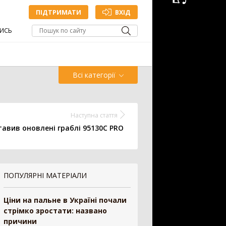
ПІДТРИМАТИ
ВХІД
ИСЬ
Всі категорії
Обприскувач
Жатка
Наступна стаття
тавив оновлені граблі 95130C PRO
Точне
Зрошування
млеробство
ПОПУЛЯРНІ МАТЕРІАЛИ
ДОДАТИ ОГОЛОШЕННЯ
Ціни на пальне в Україні почали
стрімко зростати: названо
причини
антажувач
1335