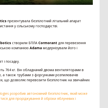
329
Гребенеутворювач
12
При
271
Компактор
12
Сам
257
Нав
153
tics
презентувала безпілотний літальний апарат
Вантажівка
669
52
истання у сільському господарстві.
Заг
7
Зерновоз
134
Сільгоспсамоскид
119
Пре
obotics
створили БПЛА
Cormorant
для перевезення
378
Тракторний причіп
109
Пре
айською компанією
Adama
модернізували його і
Бензовоз
76
Кос
249
Тягач
74
Гра
79
т і посадку.
Причіп зерновоз
52
Кос
44
Напівпричіп зерновоз
49
Обм
ть 764 кг. Він обладнаний двома вентиляторами в
3
су, а також трубами з форсунками розпилювачів
Трал
17
2
ти, що дозволяє перевозити безпілотник на звичайних
Тех
Шини для причепа
10
1
Напівпричіп тюковоз
9
Кор
ologies розробив автономний безпілотник, який може
Самозавантажувальний причіп
8
138
Кот
ися для проріджування й обрізки яблуневих і
Автомобільні ваги
2
Под
90
Напівпричіп лісовоз
2