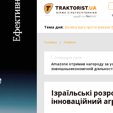
Тема дня:
Велика вага проти важких ґ
Головна
Новини
Трактор
Комбайн
Попередня стаття
Amazone отримав нагороду за ус
зовнішньоекономічній діяльност
Вантажівка
Заготівля с
Ізраїльські роз
Всі категорії
інноваційний аг
Трактор