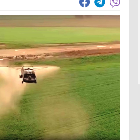
1552
Зернозбиральний комбайн
1237
Тел
1058
Картоплезбиральний комбайн
77
Вил
294
Кормозбиральний комбайн
46
Нав
203
Бурякозбиральний комбайн
27
Фро
73
Шини для комбайна
11
Зах
Морквозбиральний комбайн
8
Зер
1530
Сортувальник картоплі
1
Ків
Мін
554
Обробіток грунту
4376
Вил
357
Шин
328
Борона
1578
Кра
197
Культиватор
900
Зав
55
Плуг
779
Відв
39
Розпушувач
418
Шта
Мульчувач
300
1069
Коток
292
Обп
Дисковий лущильник
85