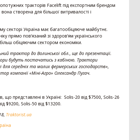
Пре
16
опотужних тракторів Facelift під експортним брендом
Позашляховик
2
що вона створена для більшої витривалості і
14
Напівпричіп скотовоз
2
Зро
11
Молоковоз
2
му секторі Україна має багатообіцяюче майбутнє.
7
Сис
Лісовоз
2
іку прямо пов’язаний зі здоров’ям українського
йбільш обіцяючим сектором економіки.
ний трактор до Волинської обл., ще до презентації.
тори будуть постачатись з кабіною. Трактори
ні для середніх та малих фермерських господарств»,
тор компанії «Міні-Агро» Олександр Пугач.
 що представлені в Україні: Solis-20 від $7500, Solis-26
від $9200, Solis-50 від $13200.
18,
Traktorist.ua
раїна