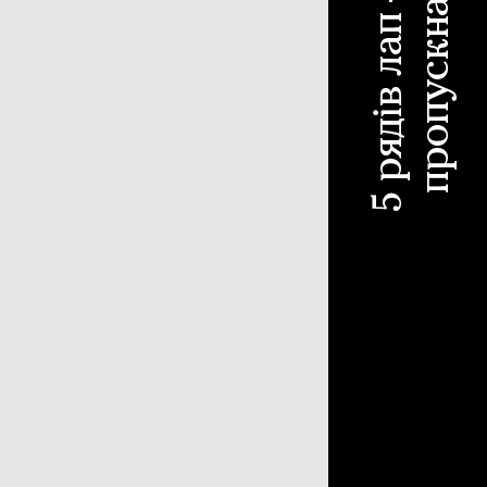
чіпний обприскувач
310
охідний обприскувач
187
існий обприскувач
97
отівля сіна
618
с-підбирач тюковий
304
с-підбирач рулонний
115
арка
107
блі-ворошилки
71
арка-плющилка
18
отувальник рулонів
3
ніка для тваринництва
53
мозмішувач
35
ок для силоса
7
рібнювач рулонів
7