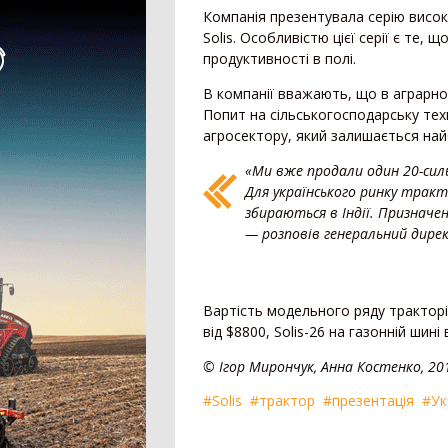
Дрон-обприскувач
Компанія презентувала серію висок
Solis. Особливістю цієї серії є те, 
Система автоматичного підрулювання
продуктивності в полі.
Система контролю висіву
В компанії вважають, що в аграрно
Агродрон
Попит на сільськогосподарську техн
агросектору, який залишається на
«Ми вже продали один 20-силь
Для українського ринку трак
збираються в Індії. Призначе
— розповів генеральний дирек
Вартість модельного ряду тракторів,
від $8800, Solis-26 на газонній шині 
© Ігор Мирончук, Анна Костенко, 20
#Solis
#трактор
#презентація
#Ук