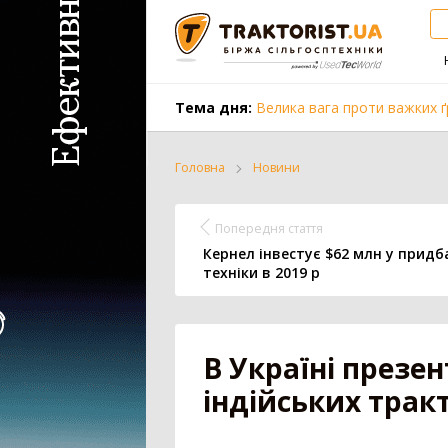
Тема дня:
Велика вага проти важких ґ
Головна
Новини
Трактор
Комбайн
Попередня стаття
Кернел інвестує $62 млн у придб
техніки в 2019 р
Вантажівка
Заготівля с
В Україні презе
Всі категорії
індійських тракт
Трактор