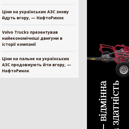
ескопічний навантажувач
442
Ціни на українських АЗС знову
йдуть вгору, — НафтоРинок
ковий навантажувач
392
існий фронтальний навантажувач
101
Volvo Trucks презентував
нтальний навантажувач
98
найекономічніші двигуни в
ват
84
історії компанії
нонавантажувач
73
ш
33
Ціни на пальне на українських
і-навантажувач
30
АЗС продовжують йти вгору, —
НафтоРинок
а
25
и для навантажувача
24
н-маніпулятор
19
антажувач сівалок
10
ал для силосу
3
белер
1
рискувач
594