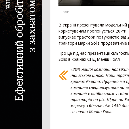
Зернова жатка
Жатка для соняшника
Solis
Жатка для кукурудзи
Ріпаковий стіл
В Україні презентували модельний 
Візок для жатки
користувачам пропонується 20-ти, 2
випускає трактори потужністю від 20
Кормозбиральна жатка
трактори марки Solis продаватиме к
Внесення добрив
Про це під час презентації сільгос
Solis в країнах СНД Маніш Гоял.
Розкидач мінеральних добрив
«30% нашої компанії належит
Машина для внесення рідких добрив
індійською ціною. Наші трак
Гноєрозкидач
країнах Європи. Щорічно ми п
Розчинно-заправна станція
компанія спеціалізується на 
Сепаратор гною
компанії є найбільшим у світі
тракторів на рік. Щорічно Єв
Накопичувальний бункер
мережу з більше ніж 1450 діло
зазначив Маніш Гоял.
Точне землеробство
Система паралельного водіння