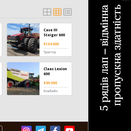
Case IH
Steiger 600
$154 000
Трактор
Claas Lexion
600
€90 000
Комбайн