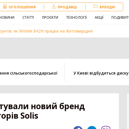
ОГОЛОШЕННЯ
ПРОДАВЦІ
БРЕНДИ
НОВИНИ
СТАТТІ
ПРОЄКТИ
ТЕХНОЛОГІЇ
АКЦІЇ
ПОДИВИТ
рунтів: як Wishek 842N працює на Житомирщині
Навантажувач
Сівалка
Обробіток грунту
ання сільськогосподарської
У Києві відбудеться диск
іна
Внесення добрив
Техніка для
тваринництва
зе
нтували новий бренд
орів Solis
3179
Комбайн
1407
Нав