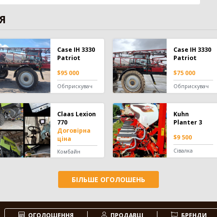
Я
Case IH 3330
Case IH 3330
Patriot
Patriot
$95 000
$75 000
Обприскувач
Обприскувач
Claas Lexion
Kuhn
770
Planter 3
Договірна
$9 500
ціна
Сівалка
Комбайн
БІЛЬШЕ ОГОЛОШЕНЬ
ОГОЛОШЕННЯ
ПРОДАВЦІ
БРЕНДИ