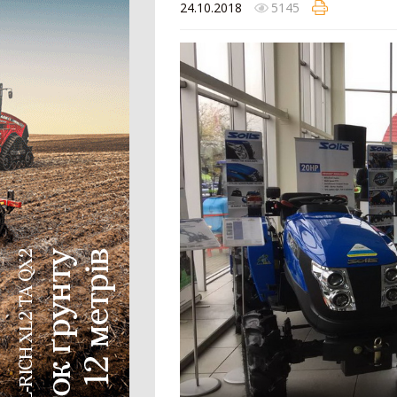
24.10.2018
5145
Колісний трактор
Мінітрактор
Мотоблок
Шини для трактора
Гусеничний трактор
Сівалка
Механічна сівалка
Пневматична сівалка
Сівалка точного висіву
Посівний комплекс
Картоплесаджалка
Протруйник насіння
Жатка