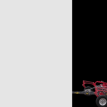
с для силосу
4
шування
20
тема зрошування
20