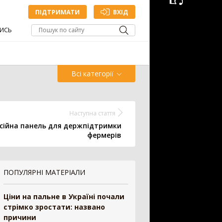
ПІДТРИМАТИ
ВХІД
ИСЬ
Всі категорії
Обприскувач
Жатка
Наступна стаття
усійна панель для держпідтримки
фермерів
Точне
Зрошування
млеробство
ПОПУЛЯРНІ МАТЕРІАЛИ
ДОДАТИ ОГОЛОШЕННЯ
Ціни на пальне в Україні почали
стрімко зростати: названо
причини
антажувач
1335