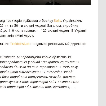
329
Гребенеутворювач
12
При
271
Компактор
12
Сам
257
Нав
153
ряд тракторів індійського бренду
Solis
. Українським
Вантажівка
669
52
6-ти та 50-ти сильні моделі. Загалом, виробник
Заг
 до 110 к.с., в планах — 120-сильні моделі. В Україні
7
Зерновоз
134
омпанія «Міні-Агро».
Сільгоспсамоскид
119
Пре
378
Тракторний причіп
109
Пре
пмашин
Traktorist.ua
повідомив регіональний директор
Бензовоз
76
Кос
249
Тягач
74
Гра
ь Yanmar. Ми пропонуємо японську якість за
79
тори продаються у понад 100 країнах світу та 33
Причіп зерновоз
52
Кос
44
родаємо близько 90 тис. тракторів. З 1995 року
Напівпричіп зерновоз
49
Обм
3
виробництві сільгоспмашин. На сьогодні завод
Трал
17
2
 і його виробнича потужність сягає до 300 тис.
Тех
Шини для причепа
10
ропа купляє 5 тис. тракторів Solis. Компанія має
1
Напівпричіп тюковоз
9
вих партнерів і більше 800 тис. клієнтів.», —
Кор
Самозавантажувальний причіп
8
138
Кот
Автомобільні ваги
2
Под
90
Напівпричіп лісовоз
2