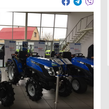
1551
Зернозбиральний комбайн
1237
Тел
1058
Картоплезбиральний комбайн
77
Вил
294
Кормозбиральний комбайн
46
Нав
203
Бурякозбиральний комбайн
27
Фро
73
Шини для комбайна
11
Зах
Морквозбиральний комбайн
8
Зер
1530
Сортувальник картоплі
1
Ків
Мін
554
Обробіток грунту
4376
Вил
357
Шин
328
Борона
1578
Кра
197
Культиватор
900
Зав
55
Плуг
779
Відв
39
Розпушувач
418
Шта
Мульчувач
300
1069
Коток
292
Обп
Дисковий лущильник
85