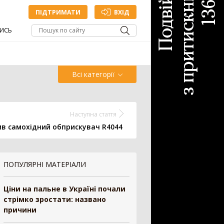
ПІДТРИМАТИ
ВХІД
ИСЬ
Всі категорії
Обприскувач
Жатка
Наступна стаття
ив самохідний обприскувач R4044
Точне
Зрошування
ПОПУЛЯРНІ МАТЕРІАЛИ
млеробство
Ціни на пальне в Україні почали
ДОДАТИ ОГОЛОШЕННЯ
стрімко зростати: названо
причини
антажувач
1335