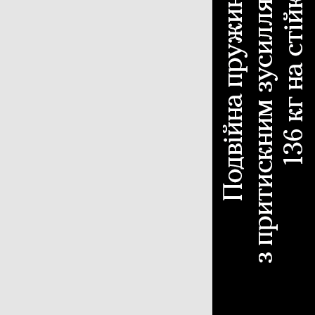
чіпний обприскувач
310
охідний обприскувач
187
існий обприскувач
97
отівля сіна
618
с-підбирач тюковий
304
с-підбирач рулонний
115
арка
107
блі-ворошилки
71
арка-плющилка
18
отувальник рулонів
3
ніка для тваринництва
53
мозмішувач
35
ок для силоса
7
рібнювач рулонів
7