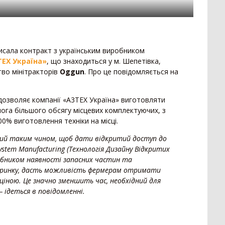
329
Гребенеутворювач
12
При
271
Компактор
12
Сам
257
Нав
153
Вантажівка
669
исала контракт з українським виробником
52
Заг
TEХ Україна»
, що знаходиться у м. Шепетівка,
7
Зерновоз
134
тво мінітракторів
Oggun
. Про це повідомляється на
Сільгоспсамоскид
119
Пре
378
Тракторний причіп
109
Пре
дозволяє компанії «A3TEХ Україна» виготовляти
Бензовоз
76
Кос
ога більшого обсягу місцевих комплектуючих, з
249
Тягач
74
Гра
% виготовлення техніки на місці.
79
Причіп зерновоз
52
Кос
44
ий таким чином, щоб дати відкритий доступ до
Напівпричіп зерновоз
49
Обм
ystem Manufacturing (Технологія Дизайну Відкритих
3
Трал
17
робником наявності запасних частин та
2
Тех
 ринку, дасть можливість фермерам отримати
Шини для причепа
10
1
ціною. Це значно зменшить час, необхідний для
Напівпричіп тюковоз
9
Кор
— ідеться в повідомленні.
Самозавантажувальний причіп
8
138
Кот
Автомобільні ваги
2
Под
90
Напівпричіп лісовоз
2