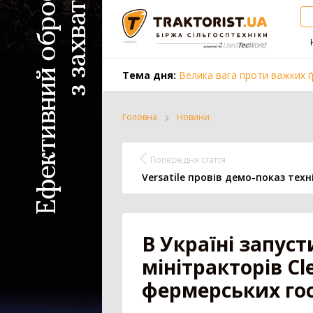
Тема дня:
Велика вага проти важких ґ
Головна
Новини
Трактор
Комбайн
Попередня стаття
Versatile провів демо-показ техн
Вантажівка
Заготівля с
В Україні запус
мінітракторів Cl
Всі категорії
фермерських го
Трактор