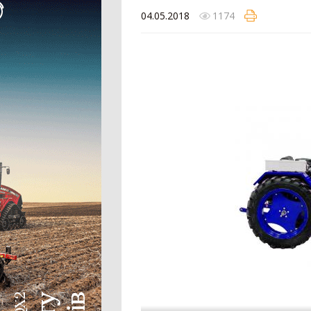
04.05.2018
1174
Колісний трактор
Мінітрактор
Мотоблок
Шини для трактора
Гусеничний трактор
Сівалка
Механічна сівалка
Пневматична сівалка
Сівалка точного висіву
Посівний комплекс
Картоплесаджалка
Протруйник насіння
Жатка