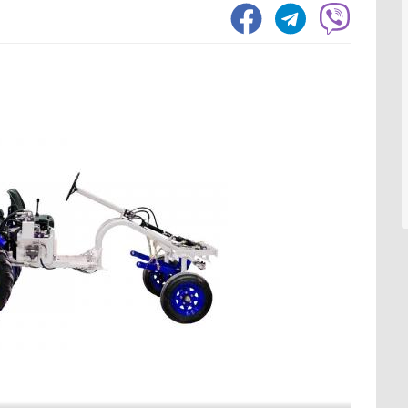
1551
Зернозбиральний комбайн
1237
Тел
1058
Картоплезбиральний комбайн
77
Вил
294
Кормозбиральний комбайн
46
Нав
203
Бурякозбиральний комбайн
27
Фро
73
Шини для комбайна
11
Зах
Морквозбиральний комбайн
8
Зер
1530
Сортувальник картоплі
1
Ків
Мін
554
Обробіток грунту
4376
Вил
357
Шин
328
Борона
1578
Кра
197
Культиватор
900
Зав
55
Плуг
779
Відв
39
Розпушувач
418
Шта
Мульчувач
300
1069
Коток
292
Обп
Дисковий лущильник
85