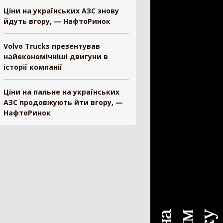
Ціни на українських АЗС знову
ескопічний навантажувач
442
йдуть вгору, — НафтоРинок
ковий навантажувач
392
існий фронтальний навантажувач
101
Volvo Trucks презентував
найекономічніші двигуни в
нтальний навантажувач
98
історії компанії
ват
84
нонавантажувач
73
Ціни на пальне на українських
ш
33
АЗС продовжують йти вгору, —
і-навантажувач
30
НафтоРинок
а
25
и для навантажувача
24
н-маніпулятор
19
антажувач сівалок
10
ал для силосу
3
белер
1
рискувач
594