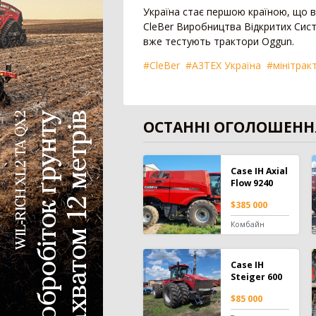
Україна стає першою країною, що 
CleBer Виробництва Відкритих Сист
вже тестують трактори Oggun.
#CleBer
#A3TEХ Україна
#мінітрак
ОСТАННІ ОГОЛОШЕНН
Case IH Axial
Flow 9240
$385 000
Комбайн
Case IH
Steiger 600
$85 000