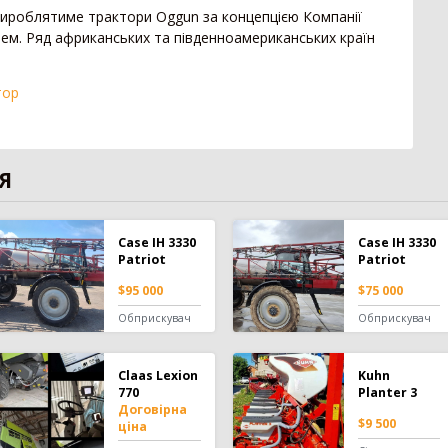
вироблятиме трактори Oggun за концепцією Компанії
ем. Ряд африканських та південноамериканських країн
тор
Я
Case IH 3330
Case IH 3330
Patriot
Patriot
$95 000
$75 000
Обприскувач
Обприскувач
Claas Lexion
Kuhn
770
Planter 3
Договірна
$9 500
ціна