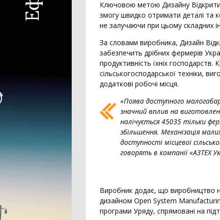
Ключовою метою Дизайну Відкрити
Дрон-обприскувач
змогу швидко отримати деталі та ко
Система автоматичного підрулювання
не залучаючи при цьому складних ін
Система контролю висіву
За словами виробника, Дизайн Від
Агродрон
забезпечить дрібних фермерів Укра
продуктивність їхніх господарств. 
сільськогосподарської техніки, ви
додаткові робочі місця.
«Поява доступного малогабар
значний вплив на виготовлення
налічується 45035 тільки фер
збільшення. Механізація мали
доступності місцевої сільсько
говорять в компанії «A3TEХ Ук
Виробник додає, що виробництво н
дизайном Open System Manufacturin
програми Уряду, спрямовані на під