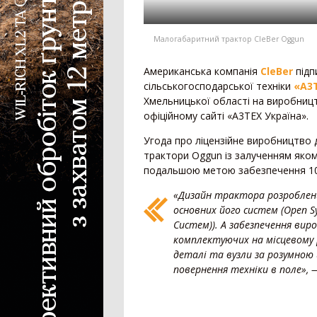
Зернова жатка
Жатка для соняшника
Жатка для кукурудзи
Малогабаритний трактор CleBer Oggun
Ріпаковий стіл
Американська компанія
CleBer
підп
Візок для жатки
сільськогосподарської техніки
«A3
Кормозбиральна жатка
Хмельницької області на виробниц
офіційному сайті «A3TEХ Україна».
Внесення добрив
Угода про ліцензійне виробництво 
трактори Oggun із залученням яком
Розкидач мінеральних добрив
подальшою метою забезпечення 100
Машина для внесення рідких добрив
Гноєрозкидач
«Дизайн трактора розроблен
основних його систем (Open S
Розчинно-заправна станція
Систем)). А забезпечення ви
Сепаратор гною
комплектуючих на місцевому
Накопичувальний бункер
деталі та вузли за розумною 
повернення техніки в поле», 
Точне землеробство
Система паралельного водіння