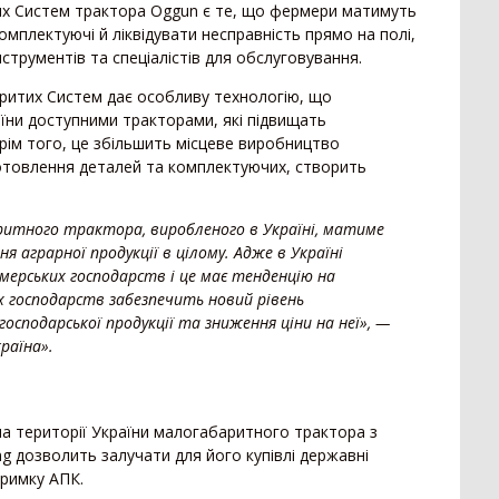
Пре
х Систем трактора Oggun є те, що фермери матимуть
16
Позашляховик
2
мплектуючі й ліквідувати несправність прямо на полі,
14
Напівпричіп скотовоз
2
струментів та спеціалістів для обслуговування.
Зро
11
Молоковоз
2
критих Систем дає особливу технологію, що
7
Сис
Лісовоз
2
їни доступними тракторами, які підвищать
Крім того, це збільшить місцеве виробництво
готовлення деталей та комплектуючих, створить
итного трактора, виробленого в Україні, матиме
 аграрної продукції в цілому. Адже в Україні
мерських господарств і це має тенденцію на
х господарств забезпечить новий рівень
господарської продукції та зниження ціни на неї», —
раїна».
а території України малогабаритного трактора з
g дозволить залучати для його купівлі державні
тримку АПК.