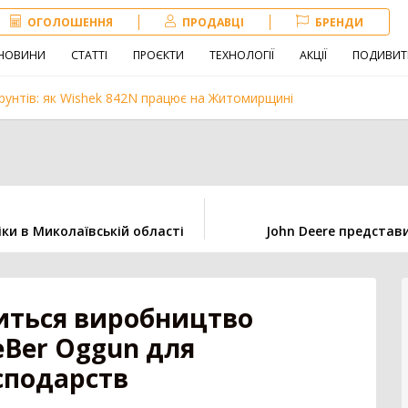
ОГОЛОШЕННЯ
ПРОДАВЦІ
БРЕНДИ
НОВИНИ
СТАТТІ
ПРОЄКТИ
ТЕХНОЛОГІЇ
АКЦІЇ
ПОДИВИТ
рунтів: як Wishek 842N працює на Житомирщині
Навантажувач
Сівалка
Обробіток грунту
іки в Миколаївській області
John Deere представ
іна
Внесення добрив
Техніка для
тваринництва
зе
титься виробництво
eBer Oggun для
сподарств
3179
Комбайн
1407
Нав