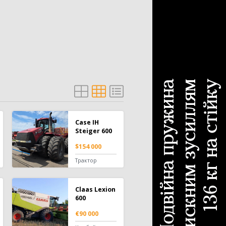
Case IH
Steiger 600
$154 000
Трактор
Claas Lexion
600
€90 000