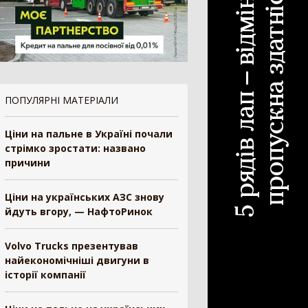
ескопічний навантажувач
442
ковий навантажувач
392
існий фронтальний навантажувач
101
нтальний навантажувач
98
ват
84
ПОПУЛЯРНІ МАТЕРІАЛИ
нонавантажувач
73
Ціни на пальне в Україні почали
ш
33
стрімко зростати: названо
і-навантажувач
30
причини
а
25
и для навантажувача
24
Ціни на українських АЗС знову
н-маніпулятор
19
йдуть вгору, — НафтоРинок
антажувач сівалок
10
ал для силосу
3
Volvo Trucks презентував
белер
1
найекономічніші двигуни в
історії компанії
рискувач
594