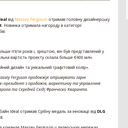
329
Гребенеутворювач
12
При
271
Компактор
12
Сам
257
deal
від
Massey Ferguson
отримав головну дизайнерську
Нав
153
t
. Новинка отримала нагороду в категорії
Вантажівка
669
52
ів.
Заг
7
Зерновоз
134
Сільгоспсамоскид
119
Пре
378
льше п’яти років і, зрештою, він був представлений у
Тракторний причіп
109
Пре
альна вартість проекту склала більше €400 млн.
Бензовоз
76
Кос
249
ійний дизайн та унікальний графітовий колір».
Тягач
74
Гра
79
Причіп зерновоз
52
Кос
Massey Ferguson продовжує отримувати гарні
44
Напівпричіп зерновоз
49
Обм
е–президент з продажів, маркетингу та управління
3
Європа та Середній Схід) Франческо Кваранта.
Трал
17
2
Тех
Шини для причепа
10
1
Напівпричіп тюковоз
9
Кор
айн Ideal отримав Срібну медаль за інновації від
DLG
Самозавантажувальний причіп
8
138
Кот
8.
Автомобільні ваги
2
Под
90
Напівпричіп лісовоз
2
я команди Massey Ferguson у дилерських мережах