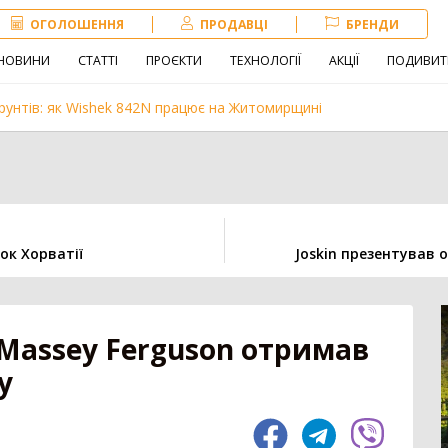
ОГОЛОШЕННЯ
ПРОДАВЦІ
БРЕНДИ
НОВИНИ
СТАТТІ
ПРОЄКТИ
ТЕХНОЛОГІЇ
АКЦІЇ
ПОДИВИТ
рунтів: як Wishek 842N працює на Житомирщині
Навантажувач
Сівалка
Обробіток грунту
ок Хорватії
Joskin презентував 
іна
Внесення добрив
Техніка для
тваринництва
зе
Massey Ferguson отримав
у
3179
Комбайн
1406
Нав