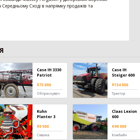
Пре
16
на Середньому Сході в напрямку продажів та
Позашляховик
2
14
Напівпричіп скотовоз
2
Зро
11
Молоковоз
2
7
Сис
Лісовоз
2
Я
Case IH 3330
Case IH
Patriot
Steiger 600
$75 000
$154 000
Обприскувач
Трактор
Kuhn
Claas Lexion
Planter 3
600
$9 500
€90 000
Сівалка
Комбайн