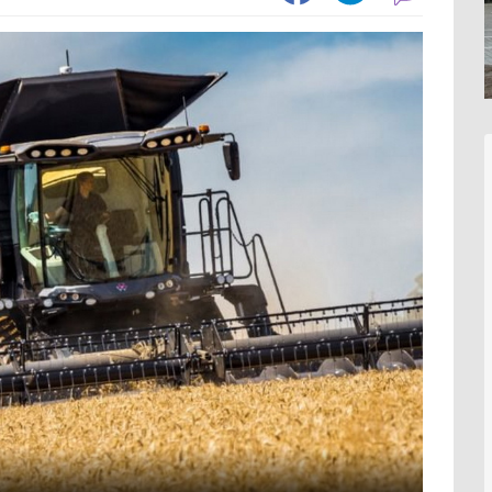
1551
Зернозбиральний комбайн
1236
Тел
1058
Картоплезбиральний комбайн
77
Вил
294
Кормозбиральний комбайн
46
Нав
203
Бурякозбиральний комбайн
27
Фро
73
Шини для комбайна
11
Зах
Морквозбиральний комбайн
8
Зер
1530
Сортувальник картоплі
1
Ків
Мін
554
Обробіток грунту
4376
Вил
357
Шин
328
Борона
1578
Кра
197
Культиватор
900
Зав
55
Плуг
779
Відв
39
Розпушувач
418
Шта
Мульчувач
300
1069
Коток
292
Обп
Дисковий лущильник
85