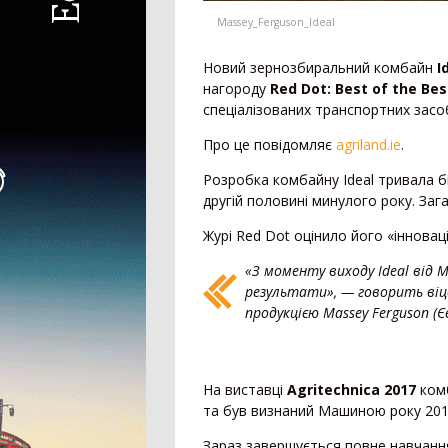
Зернова жатка
Massey_Ferguson_Ideal
Жатка для соняшника
Жатка для кукурудзи
Новий зернозбиральний комбайн
I
Ріпаковий стіл
нагороду
Red Dot: Best of the Bes
Візок для жатки
спеціалізованих транспортних засоб
Кормозбиральна жатка
Про це повідомляє
agriland.ie
.
Внесення добрив
Розробка комбайну Ideal тривала бі
другій половині минулого року. Заг
Розкидач мінеральних добрив
Журі Red Dot оцінило його «інновац
Машина для внесення рідких добрив
«З моменту виходу Ideal від 
Гноєрозкидач
результати», — говорить віц
Розчинно-заправна станція
продукцією Massey Ferguson (
Сепаратор гною
Накопичувальний бункер
На виставці
Agritechnica 2017
комб
Точне землеробство
та був визнаний Машиною року 201
Система паралельного водіння
Зараз завершується повне навчанн