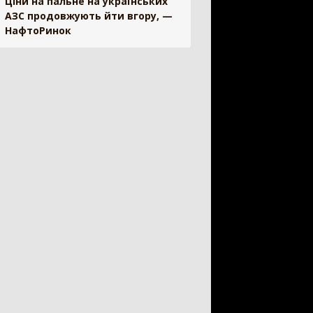
Ціни на пальне на українських
чіпний обприскувач
310
АЗС продовжують йти вгору, —
НафтоРинок
охідний обприскувач
187
існий обприскувач
97
отівля сіна
618
с-підбирач тюковий
304
с-підбирач рулонний
115
арка
107
блі-ворошилки
71
арка-плющилка
18
отувальник рулонів
3
ніка для тваринництва
53
мозмішувач
35
ок для силоса
7
рібнювач рулонів
7