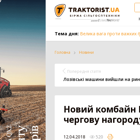
Тема дня:
Велика вага проти важких ґ
Головна
Новини
Трактор
Комбайн
Попередня стаття
Лозівські машини вийшли на рин
Вантажівка
Заготівля с
Новий комбайн 
чергову нагород
Всі категорії
12.04.2018
520
Трактор