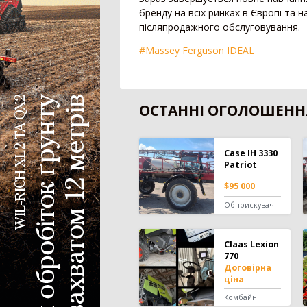
Дрон-обприскувач
бренду на всіх ринках в Європі та 
післяпродажного обслуговування.
Система автоматичного підрулювання
Система контролю висіву
#Massey Ferguson IDEAL
Агродрон
ОСТАННІ ОГОЛОШЕНН
Case IH 3330
Patriot
$95 000
Обприскувач
Claas Lexion
770
Договірна
ціна
Комбайн