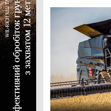
Колісний трактор
Мінітрактор
Мотоблок
Шини для трактора
Гусеничний трактор
Сівалка
Механічна сівалка
Пневматична сівалка
Сівалка точного висіву
Посівний комплекс
Картоплесаджалка
Протруйник насіння
Жатка