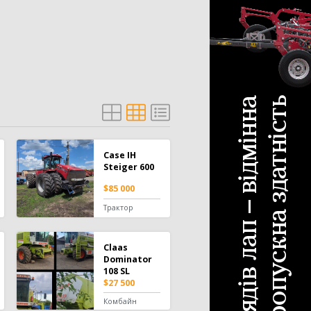
с для силосу
4
шування
20
тема зрошування
20
Case IH
Steiger 600
$85 000
Трактор
Claas
Dominator
108 SL
$27 500
Комбайн