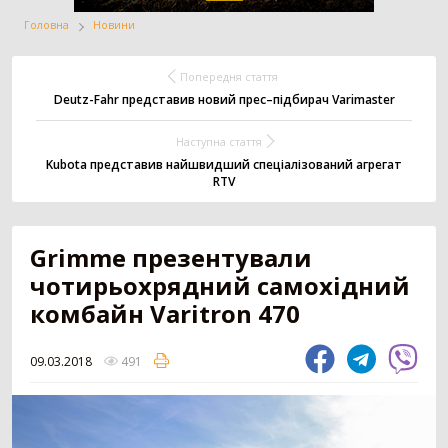
Головна
Новини
Жатка
Вантажівка
Заготівля сіна
Попередня стаття
Deutz-Fahr представив новий прес–підбирач Varimaster
Наступна стаття
Внесення добрив
Техніка для
Точне землеробство
тваринництва
Kubota представив найшвидший спеціалізований агрегат
RTV
Зрошування
Всі категорії
Grimme презентували
чотирьохрядний самохідний
комбайн Varitron 470
ДОДАТИ ОГОЛОШЕННЯ
09.03.2018
491
Трактор
3179
Колісний трактор
1551
Мінітрактор
1058