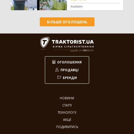
Комбайн
Заготівля сіна
618
Прес-підбирач тюковий
304
БІЛЬШЕ ОГОЛОШЕНЬ
Прес-підбирач рулонний
115
Косарка
107
Граблі-ворошилки
71
Косарка-плющилка
18
Обмотувальник рулонів
3
ОГОЛОШЕННЯ
Техніка для тваринництва
53
ПРОДАВЦІ
Кормозмішувач
35
БРЕНДИ
Коток для силоса
7
Подрібнювач рулонів
7
Прес для силосу
4
НОВИНИ
СТАТТІ
Зрошування
20
ТЕХНОЛОГІЇ
АКЦІЇ
Система зрошування
20
ПОДИВИТИСЬ