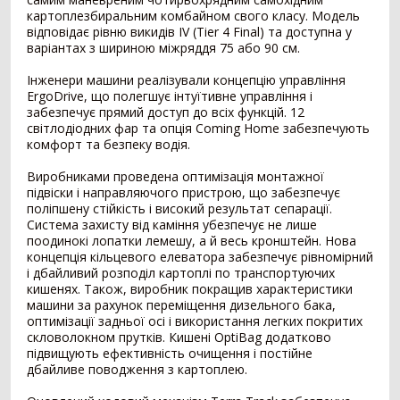
картоплезбиральним комбайном свого класу. Модель
відповідає рівню викидів IV (Tier 4 Final) та доступна у
Внесення добрив
378
варіантах з шириною міжряддя 75 або 90 см.
Розкидач мінеральних добрив
249
Інженери машини реалізували концепцію управління
Машина для внесення рідких добрив
79
ErgoDrive, що полегшує інтуїтивне управління і
Гноєрозкидач
44
забезпечує прямий доступ до всіх функцій. 12
світлодіодних фар та опція Coming Home забезпечують
Розчинно-заправна станція
3
комфорт та безпеку водія.
Сепаратор гною
2
Накопичувальний бункер
1
Виробниками проведена оптимізація монтажної
підвіски і направляючого пристрою, що забезпечує
Точне землеробство
138
поліпшену стійкість і високий результат сепарації.
Система захисту від каміння убезпечує не лише
Система паралельного водіння
90
поодинокі лопатки лемешу, а й весь кронштейн. Нова
концепція кільцевого елеватора забезпечує рівномірний
Дрон-обприскувач
16
і дбайливий розподіл картоплі по транспортуючих
Система автоматичного підрулювання
14
кишенях. Також, виробник покращив характеристики
Система контролю висіву
11
машини за рахунок переміщення дизельного бака,
оптимізації задньої осі і використання легких покритих
Агродрон
7
скловолокном прутків. Кишені OptiBag додатково
підвищують ефективність очищення і постійне
Комбайн
1406
дбайливе поводження з картоплею.
Зернозбиральний комбайн
1236