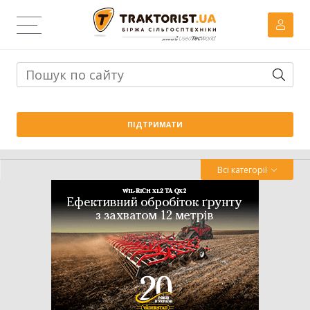
Тема дня:
Велика вага проти важких ґрунтів: як Wishek
ПІДТРИМАТИ
842N працює на Житомирщині
Всі категорії
Трактор
Комбайн
Навантажувач
Сівалка
Обробіток грунту
Обприскувач