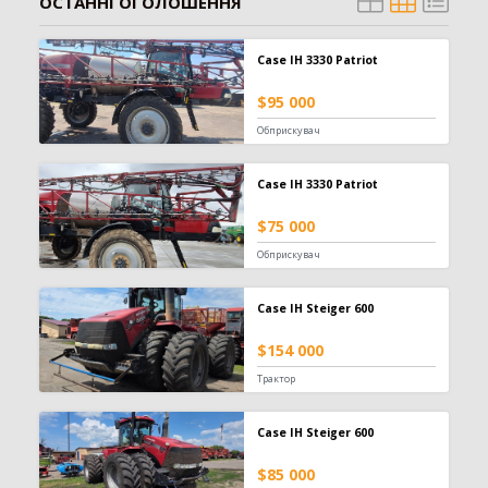
ОСТАННІ ОГОЛОШЕННЯ
Зерновоз
134
Сільгоспсамоскид
119
Case IH 3330 Patriot
Тракторний причіп
109
Бензовоз
76
$95 000
Тягач
74
Обприскувач
Причіп зерновоз
52
Напівпричіп зерновоз
49
Case IH 3330 Patriot
Трал
17
Шини для причепа
10
$75 000
Напівпричіп тюковоз
9
Обприскувач
Самозавантажувальний причіп
8
Автомобільні ваги
2
Case IH Steiger 600
Напівпричіп лісовоз
2
Позашляховик
2
$154 000
Напівпричіп скотовоз
2
Трактор
Молоковоз
2
Лісовоз
2
Case IH Steiger 600
Навантажувач
1335
$85 000