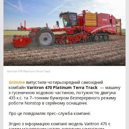
Мотоблок
294
Шини для трактора
203
Гусеничний трактор
73
Сівалка
1530
Механічна сівалка
554
Пневматична сівалка
357
Сівалка точного висіву
328
Посівний комплекс
197
Картоплесаджалка
55
Varitron-470-Platinum-Terra-Track
Протруйник насіння
39
Grimme
випустили чотирьохрядний самохідний
Жатка
1069
комбайн
Varitron 470 Platinum Terra Track
— машину
з гусеничною ходовою частиною, потужністю двигуна
Зернова жатка
329
435 к.с. та 7–тонним бункером безперервного режиму
Жатка для соняшника
271
роботи Nonstop в серійному оснащенні.
Жатка для кукурудзи
257
Про це повідомляє прес–служба компанії.
Ріпаковий стіл
153
Візок для жатки
52
Згідно з інформацією компанії модель Varitron 470 є
самим маневреним чотирьохрядним самохідним
Кормозбиральна жатка
7