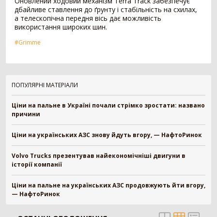
Оновлений ходовий механізм Terra Track забезпечує
Картоплезбиральний комбайн
77
дбайливе ставлення до ґрунту і стабільність на схилах,
Кормозбиральний комбайн
46
а телескопічна передня вісь дає можливість
використання широких шин.
Бурякозбиральний комбайн
27
Шини для комбайна
11
#Grimme
Морквозбиральний комбайн
8
Сортувальник картоплі
1
Обробіток грунту
4376
ПОПУЛЯРНІ МАТЕРІАЛИ
Борона
1578
Ціни на пальне в Україні почали стрімко зростати: названо
Культиватор
900
причини
Плуг
779
Розпушувач
418
Ціни на українських АЗС знову йдуть вгору, — НафтоРинок
Мульчувач
300
Коток
292
Volvo Trucks презентував найекономічніші двигуни в
історії компанії
Дисковий лущильник
85
Гребенеутворювач
12
Ціни на пальне на українських АЗС продовжують йти вгору,
Компактор
12
— НафтоРинок
Вантажівка
669