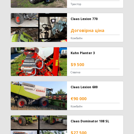
Телескопічний навантажувач
442
Трактор
Вилковий навантажувач
392
Навісний фронтальний навантажувач
101
Claas Lexion 770
Фронтальний навантажувач
98
Договірна ціна
Захват
84
Зернонавантажувач
73
Комбайн
Ківш
33
Міні-навантажувач
30
Kuhn Planter 3
Вила
25
$9 500
Шини для навантажувача
24
Сівалка
Кран-маніпулятор
19
Завантажувач сівалок
10
Відвал для силосу
3
Claas Lexion 600
Штабелер
1
€90 000
Обприскувач
594
Комбайн
Причіпний обприскувач
310
Claas Dominator 108 SL
Самохідний обприскувач
187
Навісний обприскувач
97
$27 500