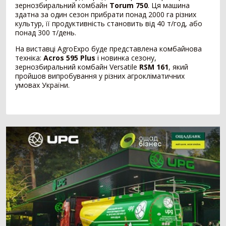
зернозбиральний комбайн
Torum 750
. Ця машина
здатна за один сезон прибрати понад 2000 га різних
Внесення добрив
378
культур, її продуктивність становить від 40 т/год, або
понад 300 т/день.
Розкидач мінеральних добрив
249
На виставці AgroExpo буде представлена ​​комбайнова
Машина для внесення рідких добрив
79
техніка:
Acros 595 Plus
і новинка сезону,
Гноєрозкидач
44
зернозбиральний комбайн Versatile
RSM 161
, який
Розчинно-заправна станція
3
пройшов випробування у різних агрокліматичних
умовах України.
Сепаратор гною
2
Накопичувальний бункер
1
Точне землеробство
138
Система паралельного водіння
90
Дрон-обприскувач
16
Система автоматичного підрулювання
14
Система контролю висіву
11
Агродрон
7
Комбайн
1406
Зернозбиральний комбайн
1236