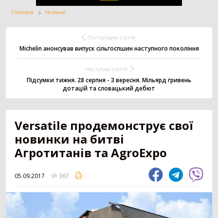
Головна
Новини
Жатка
Вантажівка
Заготівля сіна
Попередня стаття
Michelin анонсував випуск сільгоспшин наступного покоління
Наступна стаття
Внесення добрив
Техніка для
Точне землеробство
тваринництва
Підсумки тижня. 28 серпня - 3 вересня. Мільярд гривень
дотацій та словацький дебют
Зрошування
Всі категорії
Versatile продемонструє свої
новинки на битві
Агротитанів та AgroExpo
ДОДАТИ ОГОЛОШЕННЯ
05.09.2017
367
Трактор
3179
Колісний трактор
1551
Мінітрактор
1058