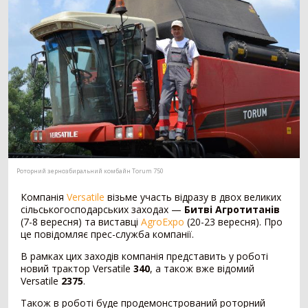
Мотоблок
294
Шини для трактора
203
Гусеничний трактор
73
Сівалка
1530
Механічна сівалка
554
Пневматична сівалка
357
Сівалка точного висіву
328
Посівний комплекс
197
Картоплесаджалка
55
Роторний зернозбиральний комбайн Torum 750
Протруйник насіння
39
Компанія
Versatile
візьме участь відразу в двох великих
Жатка
1069
сільськогосподарських заходах —
Битві Агротитанів
(7-8 вересня) та виставці
AgroExpo
(20-23 вересня). Про
Зернова жатка
329
це повідомляє прес-служба компанії.
Жатка для соняшника
271
В рамках цих заходів компанія представить у роботі
Жатка для кукурудзи
257
новий трактор Versatile
340
, а також вже відомий
Ріпаковий стіл
153
Versatile
2375
.
Візок для жатки
52
Також в роботі буде продемонстрований роторний
Кормозбиральна жатка
7