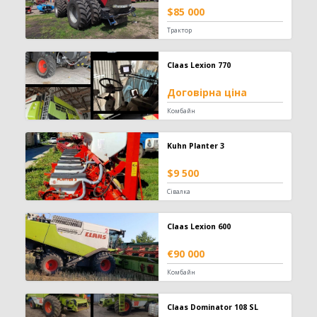
Телескопічний навантажувач
442
$85 000
Вилковий навантажувач
392
Трактор
Навісний фронтальний навантажувач
101
Фронтальний навантажувач
98
Claas Lexion 770
Захват
84
Договірна ціна
Зернонавантажувач
73
Ківш
33
Комбайн
Міні-навантажувач
30
Вила
25
Kuhn Planter 3
Шини для навантажувача
24
$9 500
Кран-маніпулятор
19
Завантажувач сівалок
10
Сівалка
Відвал для силосу
3
Штабелер
1
Claas Lexion 600
Обприскувач
594
€90 000
Комбайн
Причіпний обприскувач
310
Самохідний обприскувач
187
Claas Dominator 108 SL
Навісний обприскувач
97