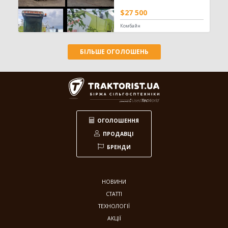
$27 500
Заготівля сіна
618
Комбайн
Прес-підбирач тюковий
304
Прес-підбирач рулонний
115
БІЛЬШЕ ОГОЛОШЕНЬ
Косарка
107
Граблі-ворошилки
71
Косарка-плющилка
18
Обмотувальник рулонів
3
Техніка для тваринництва
53
ОГОЛОШЕННЯ
Кормозмішувач
35
ПРОДАВЦІ
Коток для силоса
7
БРЕНДИ
Подрібнювач рулонів
7
Прес для силосу
4
НОВИНИ
Зрошування
20
СТАТТІ
Система зрошування
20
ТЕХНОЛОГІЇ
АКЦІЇ