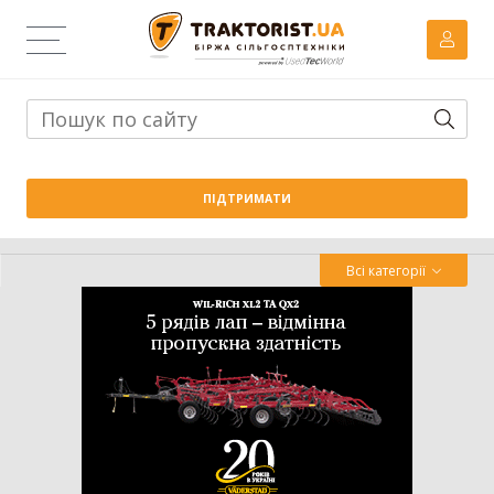
Тема дня:
Велика вага проти важких ґрунтів: як Wishek
ПІДТРИМАТИ
842N працює на Житомирщині
Всі категорії
Трактор
Комбайн
Навантажувач
Сівалка
Обробіток грунту
Обприскувач