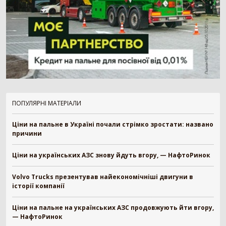
Картоплезбиральний комбайн
77
Кормозбиральний комбайн
46
Бурякозбиральний комбайн
27
Шини для комбайна
11
Морквозбиральний комбайн
8
Сортувальник картоплі
1
Обробіток грунту
4376
ПОПУЛЯРНІ МАТЕРІАЛИ
Борона
1578
Культиватор
900
Ціни на пальне в Україні почали стрімко зростати: названо
Плуг
779
причини
Розпушувач
418
Мульчувач
300
Ціни на українських АЗС знову йдуть вгору, — НафтоРинок
Коток
292
Дисковий лущильник
85
Volvo Trucks презентував найекономічніші двигуни в
Гребенеутворювач
12
історії компанії
Компактор
12
Ціни на пальне на українських АЗС продовжують йти вгору,
— НафтоРинок
Вантажівка
669