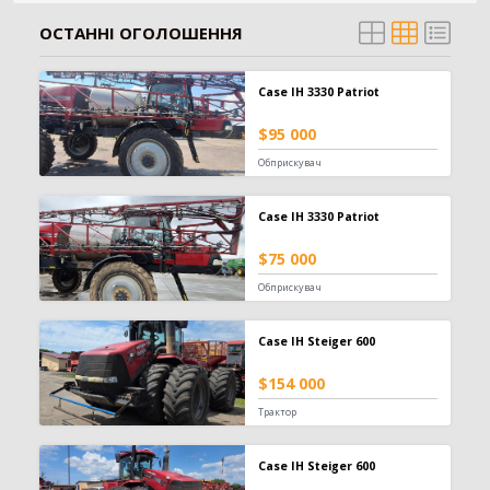
Зерновоз
134
ОСТАННІ ОГОЛОШЕННЯ
Сільгоспсамоскид
119
Тракторний причіп
109
Case IH 3330 Patriot
Бензовоз
76
Тягач
74
$95 000
Причіп зерновоз
52
Обприскувач
Напівпричіп зерновоз
49
Трал
17
Case IH 3330 Patriot
Шини для причепа
10
Напівпричіп тюковоз
9
$75 000
Самозавантажувальний причіп
8
Обприскувач
Автомобільні ваги
2
Напівпричіп лісовоз
2
Case IH Steiger 600
Позашляховик
2
Напівпричіп скотовоз
2
$154 000
Молоковоз
2
Трактор
Лісовоз
2
Навантажувач
1335
Case IH Steiger 600