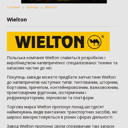
Головна
Бренди
Wielton
Жатка
Вантажівка
Заготівля сіна
Wielton
Внесення добрив
Техніка для
Точне землеробство
тваринництва
Польська компанія Wielton славиться розробкою і
виробництвом напівпричіпної спеціалізованої техніки та
запасних частин до неї.
Зрошування
Всі категорії
Покупець завжди можете придбати запчастини Wielton
до напівпричепів наступних типів: тентованим, шторним,
бортовим, причепом, контейнеровозним, важковожним,
ДОДАТИ ОГОЛОШЕННЯ
промтоварним фургонам, ізотермічним і
рефрижераторним, зерновози та платформ.
Торгова марка Wielton пропонує понад шістдесят
Трактор
3179
найменувань видів вантажних транспортних засобів, які
широко використовуються в різних сферах діяльності.
Колісний трактор
1551
Завод Wielton пропонує своїм споживачам такі запасні
Мінітрактор
1058