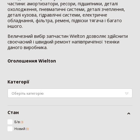
частини: амортизатори, ресори, підшипники, деталі
Мотоблок
294
охолодження, пневматичні системи, деталі зчеплення,
Шини для трактора
203
деталі кузова, гідравлічні системи, електричне
Гусеничний трактор
73
обладнання, фільтра, ремені, підвіски тягача і багато
іншого.
Сівалка
1530
Величезний вибір запчастин Wielton дозволяє здійснити
своєчасний і швидкий ремонт напівпричіпної техніки
Механічна сівалка
554
даного виробника.
Пневматична сівалка
357
Сівалка точного висіву
328
Оголошення
Wielton
Посівний комплекс
197
Картоплесаджалка
55
Протруйник насіння
39
Категорії
Жатка
1069
Зернова жатка
329
Жатка для соняшника
271
Стан
Жатка для кукурудзи
257
Б/в
(
3
)
Ріпаковий стіл
153
Новий
(
0
)
Візок для жатки
52
Кормозбиральна жатка
7