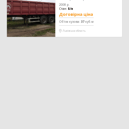
Зерновоз
134
2008
р.
Стан:
Б/в
Сільгоспсамоскид
119
Договірна ціна
Тракторний причіп
109
Об'єм кузова
:
37
куб.м
Бензовоз
76
Львівська область
Тягач
74
Причіп зерновоз
52
Напівпричіп зерновоз
49
Трал
17
Шини для причепа
10
Напівпричіп тюковоз
9
Самозавантажувальний причіп
8
Автомобільні ваги
2
Напівпричіп лісовоз
2
Позашляховик
2
Напівпричіп скотовоз
2
Молоковоз
2
Лісовоз
2
Навантажувач
1335