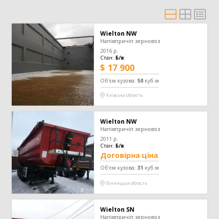
Картоплезбиральний комбайн
77
Кормозбиральний комбайн
46
Бурякозбиральний комбайн
27
Wielton NW
Шини для комбайна
11
Напівпричіп зерновоз
Морквозбиральний комбайн
8
2016
р.
Стан:
Б/в
Сортувальник картоплі
1
$ 17 900
Об'єм кузова
:
50
куб.м
Обробіток грунту
4376
Київська область
Борона
1578
Культиватор
900
Wielton NW
Плуг
779
Напівпричіп зерновоз
Розпушувач
418
2011
р.
Мульчувач
300
Стан:
Б/в
Договірна ціна
Коток
292
Дисковий лущильник
85
Об'єм кузова
:
31
куб.м
Гребенеутворювач
12
Вінницька область
Компактор
12
Wielton SN
Вантажівка
669
Напівпричіп зерновоз