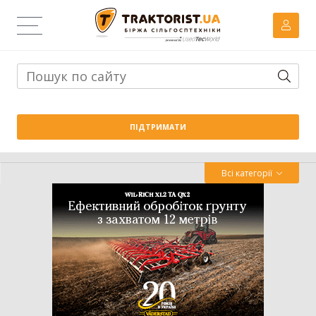
Тема дня:
Велика вага проти важких ґрунтів: як Wishek
ПІДТРИМАТИ
842N працює на Житомирщині
Всі категорії
Трактор
Комбайн
Навантажувач
Сівалка
Обробіток грунту
Обприскувач