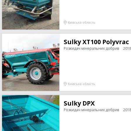
Пре
16
Позашляховик
2
14
Напівпричіп скотовоз
2
Зро
11
Молоковоз
2
Київська область
7
Сис
Лісовоз
2
Sulky XT100 Polyvrac
Розкидач мінеральних добрив
201
Київська область
Sulky DPX
Розкидач мінеральних добрив
201