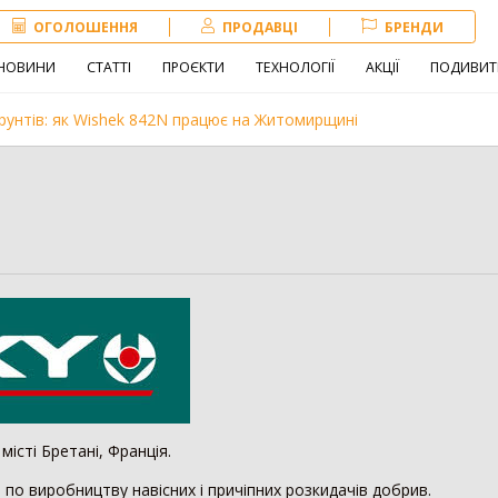
ОГОЛОШЕННЯ
ПРОДАВЦІ
БРЕНДИ
НОВИНИ
СТАТТІ
ПРОЄКТИ
ТЕХНОЛОГІЇ
АКЦІЇ
ПОДИВИТ
рунтів: як Wishek 842N працює на Житомирщині
Навантажувач
Сівалка
Обробіток грунту
іна
Внесення добрив
Техніка для
тваринництва
зе
місті Бретані, Франція.
ів по виробництву навісних і причіпних розкидачів добрив.
3179
Комбайн
1406
Нав