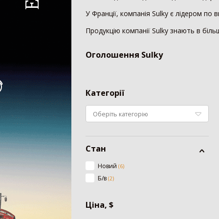
У Франції, компанія Sulky є лідером по
Колісний трактор
Продукцію компанії Sulky знають в більш
Мінітрактор
Мотоблок
Оголошення
Sulky
Шини для трактора
Гусеничний трактор
Категорії
Сівалка
Механічна сівалка
Пневматична сівалка
Сівалка точного висіву
Стан
Посівний комплекс
Картоплесаджалка
Новий
(
6
)
Протруйник насіння
Б/в
(
2
)
Жатка
Ціна, $