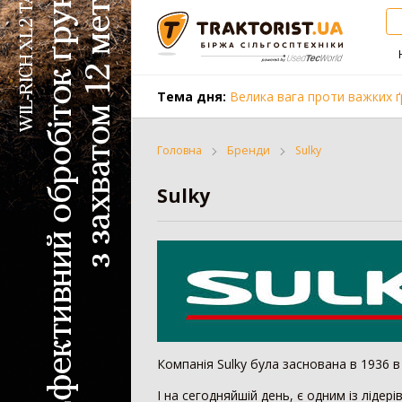
Тема дня:
Велика вага проти важких ґ
Головна
Бренди
Sulky
Sulky
Трактор
Комбайн
Вантажівка
Заготівля с
Всі категорії
Компанія Sulky була заснована в 1936 в 
І на сегодняйшій день, є одним із лідер
Трактор