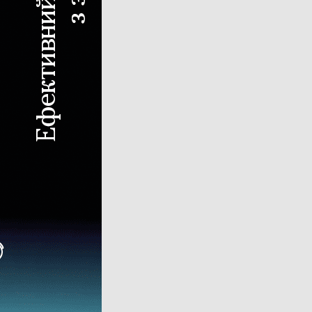
Дрон-обприскувач
Система автоматичного підрулювання
Система контролю висіву
Агродрон