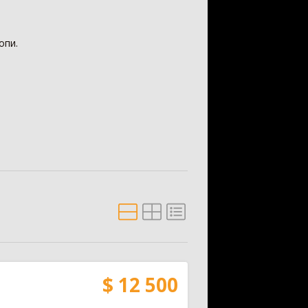
ескопічний навантажувач
442
опи.
ковий навантажувач
392
існий фронтальний навантажувач
101
нтальний навантажувач
98
ват
84
нонавантажувач
73
ш
33
і-навантажувач
30
а
25
и для навантажувача
24
н-маніпулятор
19
антажувач сівалок
10
ал для силосу
3
белер
1
$ 12 500
рискувач
594