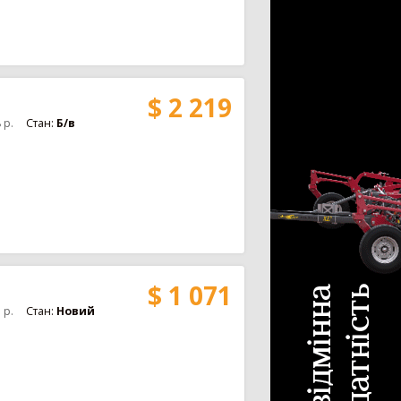
$ 2 219
8
р.
Стан:
Б/в
$ 1 071
7
р.
Стан:
Новий