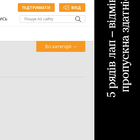
ПІДТРИМАТИ
ВХІД
ИСЬ
Всі категорії
Обприскувач
Жатка
Точне
Зрошування
млеробство
ДОДАТИ ОГОЛОШЕННЯ
антажувач
1335