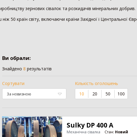
 виробництву зернових сівалок та розкидачів мінеральних добрив.
1551
Зернозбиральний комбайн
1236
Тел
 ніж 50 країн світу, включаючи країни Західної і Центральної Євр
1058
Картоплезбиральний комбайн
77
Вил
294
Кормозбиральний комбайн
46
Нав
203
Бурякозбиральний комбайн
27
Фро
73
Шини для комбайна
11
Зах
Морквозбиральний комбайн
8
Зер
Ви обрали:
1530
Сортувальник картоплі
1
Ків
Мін
Знайдено
8
результатів
554
Обробіток грунту
4376
Вил
357
Сортувати
Кількість оголошень
Шин
328
Борона
1578
Кра
10
20
50
100
197
Культиватор
900
Зав
55
Плуг
779
Відв
39
Розпушувач
418
Шта
Мульчувач
300
Sulky DP 400 A
1069
Коток
292
Обп
Механічна сівалка
Стан:
Новий
Дисковий лущильник
85