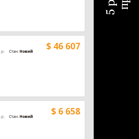
с для силосу
4
шування
20
тема зрошування
20
$ 46 607
8
р.
Стан:
Новий
$ 6 658
8
р.
Стан:
Новий