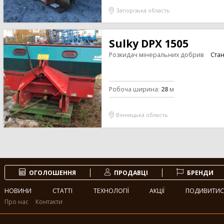
Запорізька область
Sulky DPX 1505
Розкидач мінеральних добрив
Стан
Робоча ширина
:
28
м
Вінницька область
ОГОЛОШЕННЯ
ПРОДАВЦІ
БРЕНДИ
НОВИНИ
СТАТТІ
ТЕХНОЛОГІЇ
АКЦІЇ
ПОДИВИТИС
Про нас
Контакти