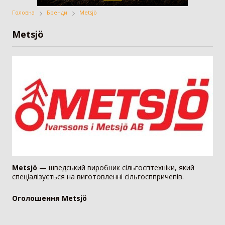
Головна
Бренди
Metsjö
Жатка
Вантажівка
Заготівля сіна
Metsjö
Внесення добрив
Техніка для
Точне землеробство
тваринництва
Зрошування
Всі категорії
ДОДАТИ ОГОЛОШЕННЯ
Metsjö
— шведський виробник сільгосптехніки, який
спеціалізується на виготовленні сільгосппричепів.
Трактор
3179
Оголошення
Metsjö
Колісний трактор
1551
Мінітрактор
1058