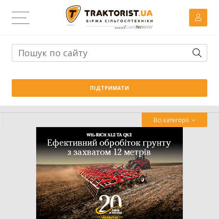
Тема дня:
Велика вага проти важких ґрунтів: як Wishek
ПІДТРИМАТИ
842N працює на Житомирщині
Всі категорії
Трактор
Комбайн
Навантажувач
Сівалка
Обробіток грунту
Обприскувач