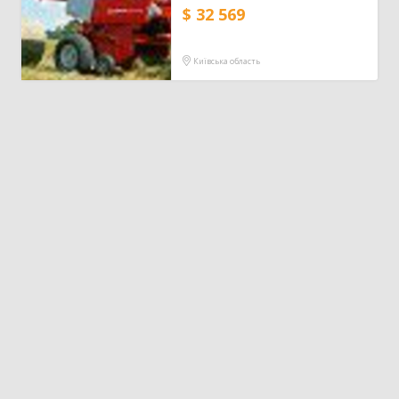
$ 32 569
Зерновоз
134
Сільгоспсамоскид
119
Тракторний причіп
109
Київська область
Бензовоз
76
Тягач
74
Причіп зерновоз
52
Напівпричіп зерновоз
49
Трал
17
Шини для причепа
10
Напівпричіп тюковоз
9
Самозавантажувальний причіп
8
Автомобільні ваги
2
Напівпричіп лісовоз
2
Позашляховик
2
Напівпричіп скотовоз
2
Молоковоз
2
Лісовоз
2
Навантажувач
1335