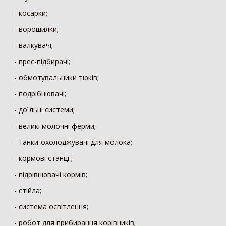
Мотоблок
294
- косарки;
Шини для трактора
203
- ворошилки;
Гусеничний трактор
73
- валкувачі;
Сівалка
1530
- прес-підбирачі;
Механічна сівалка
554
- обмотувальники тюків;
Пневматична сівалка
357
- подрібнювачі;
Сівалка точного висіву
328
Посівний комплекс
197
- доїльні системи;
Картоплесаджалка
55
- великі молочні ферми;
Протруйник насіння
39
- танки-охолоджувачі для молока;
Жатка
1069
- кормові станції;
Зернова жатка
329
- підрівнювачі кормів;
Жатка для соняшника
271
- стійла;
Жатка для кукурудзи
257
Ріпаковий стіл
153
- система освітлення;
Візок для жатки
52
- робот для прибирання корівників;
Кормозбиральна жатка
7