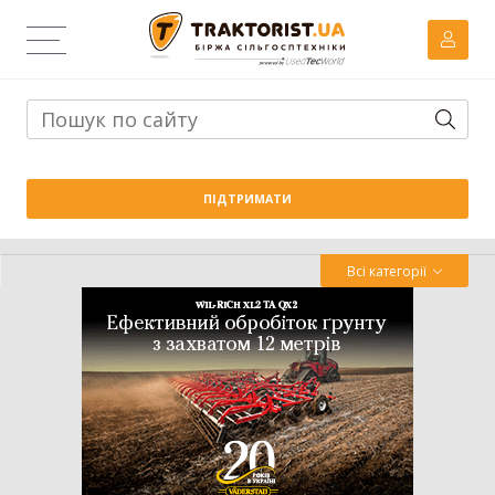
Тема дня:
Велика вага проти важких ґрунтів: як Wishek
ПІДТРИМАТИ
842N працює на Житомирщині
Всі категорії
Трактор
Комбайн
Навантажувач
Сівалка
Обробіток грунту
Обприскувач