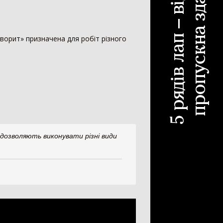
ескопічний навантажувач
442
ковий навантажувач
392
аворит» призначена для робіт різного
існий фронтальний навантажувач
101
нтальний навантажувач
98
ват
84
нонавантажувач
73
ш
33
і-навантажувач
30
а
25
и для навантажувача
24
 дозволяють виконувати різні види
н-маніпулятор
19
антажувач сівалок
10
ал для силосу
3
белер
1
рискувач
594