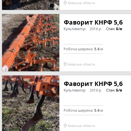
Київська область
Фаворит КНРФ 5,6
Культиватор
2016
р.
Стан:
Б/в
Робоча ширина
:
5.6
м
Київська область
Фаворит КНРФ 5,6
Культиватор
2016
р.
Стан:
Б/в
Робоча ширина
:
5.6
м
Київська область