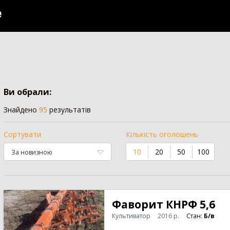
Пре
16
Позашляховик
2
14
Напівпричіп скотовоз
2
Зро
11
Молоковоз
2
7
Сис
Лісовоз
2
Ви обрали:
Знайдено
95
результатів
Сортувати
Кількість оголошень
10
20
50
100
Фаворит КНРФ 5,6
Культиватор
2016
р.
Стан:
Б/в