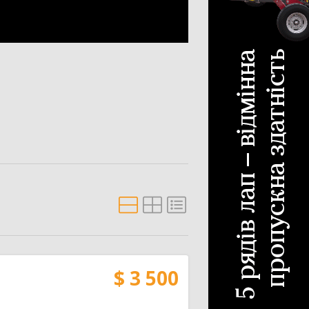
с для силосу
4
шування
20
тема зрошування
20
$ 3 500