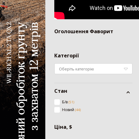
Дрон-обприскувач
Система автоматичного підрулювання
Система контролю висіву
Агродрон
Оголошення
Фаворит
Категорії
Стан
Б/в
(
51
)
Новий
(
44
)
Ціна, $