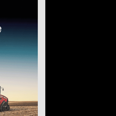
Зернова жатка
Жатка для соняшника
Жатка для кукурудзи
Ріпаковий стіл
Візок для жатки
Кормозбиральна жатка
Внесення добрив
Розкидач мінеральних добрив
Машина для внесення рідких добрив
Гноєрозкидач
Розчинно-заправна станція
Сепаратор гною
Накопичувальний бункер
Точне землеробство
Система паралельного водіння