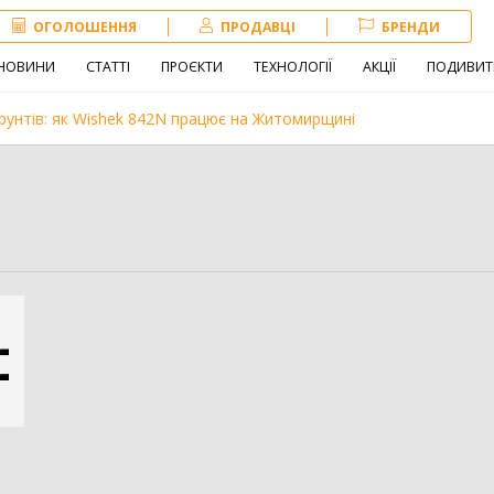
ОГОЛОШЕННЯ
ПРОДАВЦІ
БРЕНДИ
НОВИНИ
СТАТТІ
ПРОЄКТИ
ТЕХНОЛОГІЇ
АКЦІЇ
ПОДИВИТ
рунтів: як Wishek 842N працює на Житомирщині
Навантажувач
Сівалка
Обробіток грунту
іна
Внесення добрив
Техніка для
тваринництва
зе
3179
Комбайн
1406
Нав