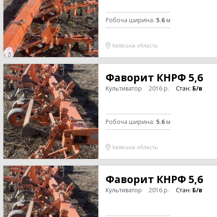
Робоча ширина
:
5.6
м
Київська область
Фаворит КНРФ 5,6
Культиватор
2016
р.
Стан:
Б/в
Робоча ширина
:
5.6
м
Київська область
Фаворит КНРФ 5,6
Культиватор
2016
р.
Стан:
Б/в