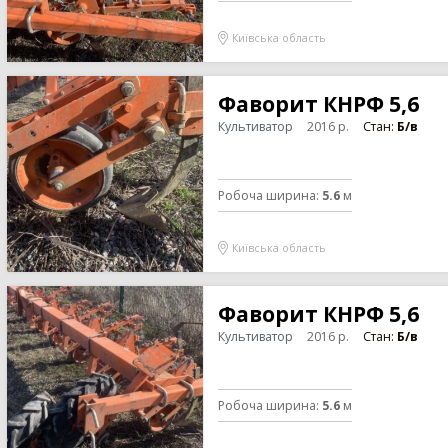
Київська область
Фаворит КНРФ 5,6
Культиватор
2016
р.
Стан:
Б/в
Робоча ширина
:
5.6
м
Київська область
Фаворит КНРФ 5,6
Культиватор
2016
р.
Стан:
Б/в
Робоча ширина
:
5.6
м