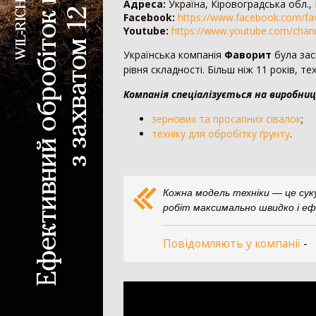
Адреса:
Україна, Кіровоградська обл., 
Facebook:
https://www.facebook.com/fa
Колісний трактор
Youtube:
https://www.youtube.com/chan
Мінітрактор
Українська компанія
Фаворит
була зас
Мотоблок
рівня складності. Більш ніж 11 років, те
Шини для трактора
Компанія спеціалізується на виробниц
Гусеничний трактор
зернових та просапних сівалок
;
техніку для обробітку ґрунту
.
Сівалка
Механічна сівалка
Пневматична сівалка
Кожна модель техніки — це сук
Сівалка точного висіву
робіт максимально швидко і е
Посівний комплекс
Картоплесаджалка
Повідомляють у компанії
-
Протруйник насіння
Жатка