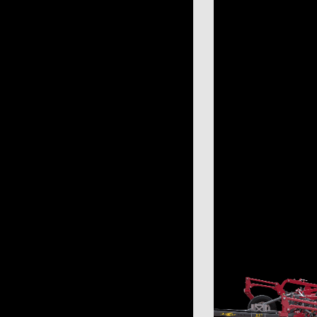
чіпний обприскувач
310
охідний обприскувач
187
існий обприскувач
97
отівля сіна
618
с-підбирач тюковий
304
с-підбирач рулонний
115
арка
107
блі-ворошилки
71
арка-плющилка
18
отувальник рулонів
3
ніка для тваринництва
53
мозмішувач
35
ок для силоса
7
рібнювач рулонів
7