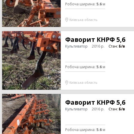
Робоча ширина
:
5.6
м
Київська область
Фаворит КНРФ 5,6
Культиватор
2016
р.
Стан:
Б/в
Робоча ширина
:
5.6
м
Київська область
Фаворит КНРФ 5,6
Культиватор
2016
р.
Стан:
Б/в
Робоча ширина
:
5.6
м