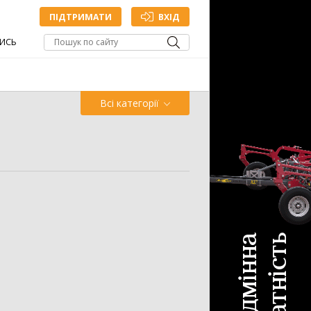
ПІДТРИМАТИ
ВХІД
ИСЬ
Всі категорії
Обприскувач
Жатка
Точне
Зрошування
млеробство
ДОДАТИ ОГОЛОШЕННЯ
антажувач
1335