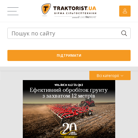
Тема дня:
Велика вага проти важких ґрунтів: як Wishek
ПІДТРИМАТИ
842N працює на Житомирщині
Всі категорії
Трактор
Комбайн
Навантажувач
Сівалка
Обробіток грунту
Обприскувач