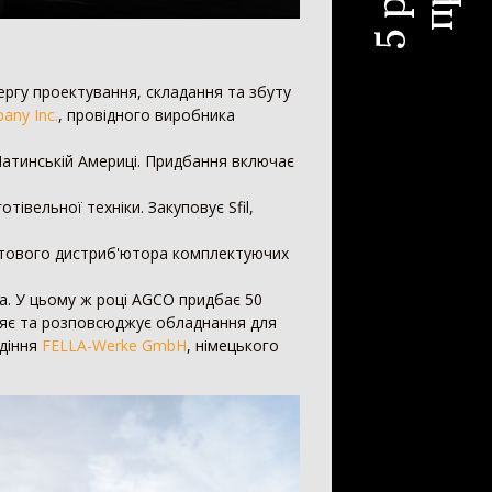
чергу проектування, складання та збуту
any Inc.
, провідного виробника
 Латинській Америці. Придбання включає
тівельної техніки. Закуповує Sfil,
світового дистриб'ютора комплектуючих
на. У цьому ж році AGCO придбає 50
ляє та розповсюджує обладнання для
одіння
FELLA-Werke GmbH
, німецького