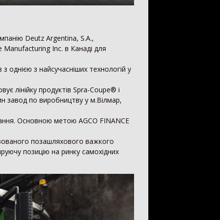
анію Deutz Argentina, S.A.,
 Manufacturing Inc. в Канаді для
 з однією з найсучасніших технологій у
вує лінійку продуктів Spra-Coupe® і
ин завод по виробництву у м.Вілмар,
ування. Основною метою AGCO FINANCE
лізованого позашляхового важкого
руючу позицію на ринку самохідних