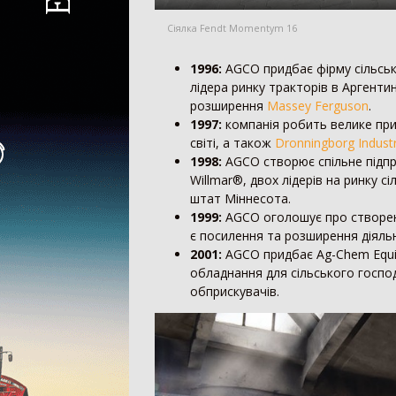
Сіялка Fendt Momentym 16
1996:
AGCO придбає фірму сільськ
лідера ринку тракторів в Аргентин
розширення
Massey Ferguson
.
1997:
компанія робить велике пр
світі, а також
Dronningborg Industr
1998:
AGCO створює спільне підпри
Willmar®, двох лідерів на ринку 
штат Міннесота.
1999:
AGCO оголошує про створенн
є посилення та розширення діяльно
2001:
AGCO придбає Ag-Chem Equip
обладнання для сільського госпо
обприскувачів.