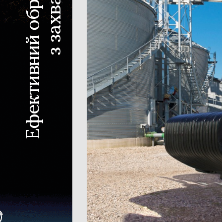
Зернова жатка
Жатка для соняшника
Жатка для кукурудзи
Ріпаковий стіл
Візок для жатки
Кормозбиральна жатка
Внесення добрив
Розкидач мінеральних добрив
Машина для внесення рідких добрив
Гноєрозкидач
Розчинно-заправна станція
Сепаратор гною
Накопичувальний бункер
Точне землеробство
Система паралельного водіння