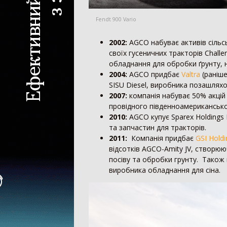
Fendt 900 Vario
2002:
AGCO набуває активів сільс
своїх гусеничних тракторів Chall
обладнання для обробки ґрунту, н
2004:
AGCO придбає
Valtra
(раніше
SISU Diesel, виробника позашляхо
2007:
компанія набуває 50% акцій
провідного південноамерикансько
2010:
AGCO купує Sparex Holdings 
та запчастин для тракторів.
2011:
Компанія придбає
GSI Holdi
відсотків AGCO-Amity JV, створюю
посіву та обробки грунту. Також
виробника обладнання для сіна.