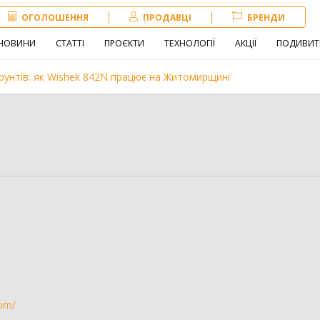
ОГОЛОШЕННЯ
ПРОДАВЦІ
БРЕНДИ
НОВИНИ
СТАТТІ
ПРОЄКТИ
ТЕХНОЛОГІЇ
АКЦІЇ
ПОДИВИТ
рунтів: як Wishek 842N працює на Житомирщині
Навантажувач
Сівалка
Обробіток грунту
іна
Внесення добрив
Техніка для
тваринництва
зе
com/
3180
Комбайн
1407
Нав