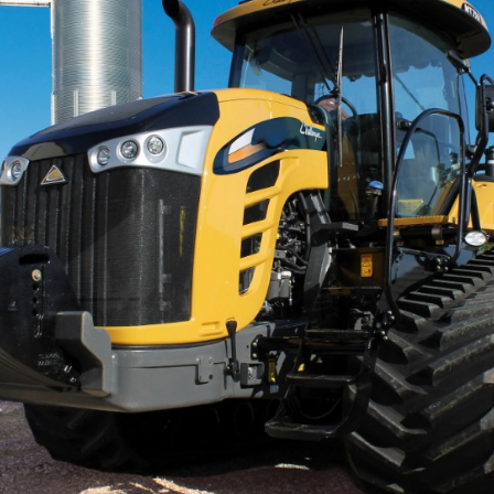
329
Гребенеутворювач
12
При
271
Компактор
12
Сам
257
Нав
153
Вантажівка
669
52
Заг
7
Зерновоз
134
Сільгоспсамоскид
119
Пре
378
Тракторний причіп
109
Пре
Бензовоз
76
Кос
249
Тягач
74
Гра
79
Причіп зерновоз
52
Кос
44
Напівпричіп зерновоз
49
Обм
3
Трал
17
2
Тех
Шини для причепа
10
1
Напівпричіп тюковоз
9
Кор
Самозавантажувальний причіп
8
138
Кот
Автомобільні ваги
2
Под
90
Напівпричіп лісовоз
2