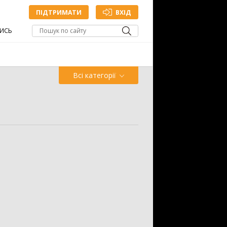
ПІДТРИМАТИ
ВХІД
ИСЬ
Всі категорії
Обприскувач
Жатка
Точне
Зрошування
млеробство
ДОДАТИ ОГОЛОШЕННЯ
антажувач
1335