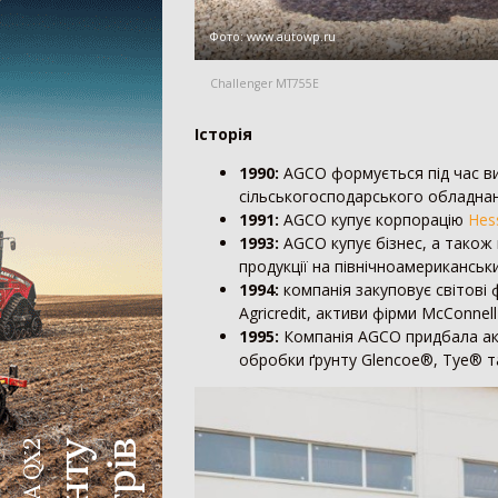
Дрон-обприскувач
Фото:
www.autowp.ru
Система автоматичного підрулювання
Система контролю висіву
Challenger MT755E
Агродрон
Історія
1990:
AGCO формується під час ви
сільськогосподарського обладнанн
1991:
AGCO купує корпорацію
Hes
1993:
AGCO купує бізнес, а також
продукції на північноамерикансь
1994:
компанія закуповує світові
Agricredit, активи фірми McConne
1995:
Компанія AGCO придбала акт
обробки ґрунту Glencoe®, Tye® 