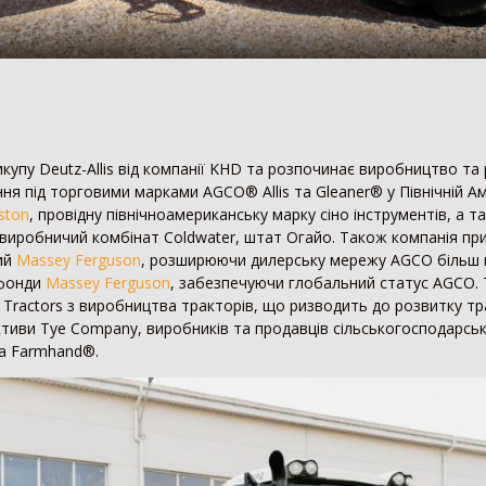
Пре
16
Позашляховик
2
14
Напівпричіп скотовоз
2
Зро
11
Молоковоз
2
7
Сис
Лісовоз
2
купу Deutz-Allis від компанії KHD та розпочинає виробництво т
я під торговими марками AGCO® Allis та Gleaner® у Північній Ам
ston
, провідну північноамериканську марку сіно інструментів, а та
 виробничий комбінат Coldwater, штат Огайо. Також компанія п
кий
Massey Ferguson
, розширюючи дилерську мережу AGCO більш 
 фонди
Massey Ferguson
, забезпечуючи глобальний статус AGCO. 
ll Tractors з виробництва тракторів, що ризводить до розвитку т
иви Tye Company, виробників та продавців сільськогосподарськ
та Farmhand®.