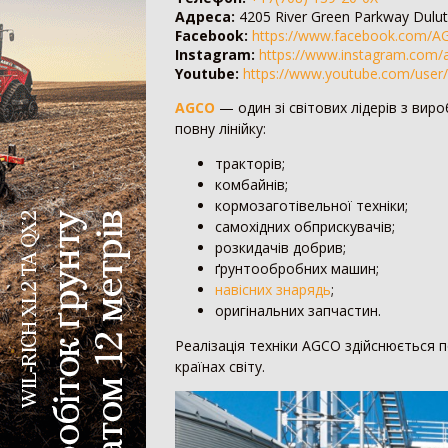
Адреса:
4205 River Green Parkway Dulu
Facebook:
https://www.facebook.com/A
Колісний трактор
Instagram:
https://www.instagram.com/
Мінітрактор
Youtube:
https://www.youtube.com/user
Мотоблок
AGCO
— один зі світових лідерів з вир
Шини для трактора
повну лінійку:
Гусеничний трактор
тракторів;
комбайнів;
Сівалка
кормозаготівельної техніки;
самохідних обприскувачів;
Механічна сівалка
розкидачів добрив;
Пневматична сівалка
ґрунтообробних машин;
Сівалка точного висіву
навісних знарядь
;
Посівний комплекс
оригінальних запчастин.
Картоплесаджалка
Реалізація техніки AGCO здійснюється п
Протруйник насіння
країнах світу.
Жатка