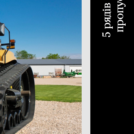
чіпний обприскувач
310
охідний обприскувач
187
існий обприскувач
97
отівля сіна
618
с-підбирач тюковий
304
с-підбирач рулонний
115
арка
107
блі-ворошилки
71
арка-плющилка
18
отувальник рулонів
3
ніка для тваринництва
53
мозмішувач
35
ок для силоса
7
рібнювач рулонів
7