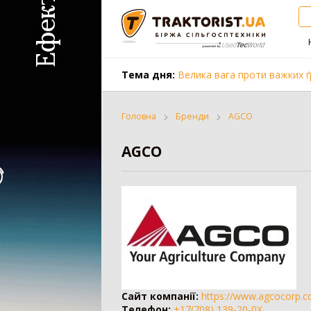
Тема дня:
Велика вага проти важких ґ
Головна
Бренди
AGCO
AGCO
Трактор
Комбайн
Вантажівка
Заготівля с
Всі категорії
Сайт компанії:
https://www.agcocorp.
Телефон:
+17(708) 139-20-0X
Трактор