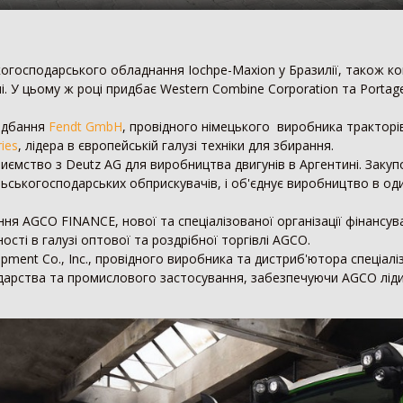
огосподарського обладнання Iochpe-Maxion у Бразилії, також комп
і. У цьому ж році придбає Western Combine Corporation та Portage
идбання
Fendt GmbH
, провідного німецького виробника тракторів
ies
, лідера в європейській галузі техніки для збирання.
ємство з Deutz AG для виробництва двигунів в Аргентині. Закупо
сільськогосподарських обприскувачів, і об'єднує виробництво в од
я AGCO FINANCE, нової та спеціалізованої організації фінанс
сті в галузі оптової та роздрібної торгівлі AGCO.
ment Co., Inc., провідного виробника та дистриб'ютора спеціа
дарства та промислового застосування, забезпечуючи AGCO ліди