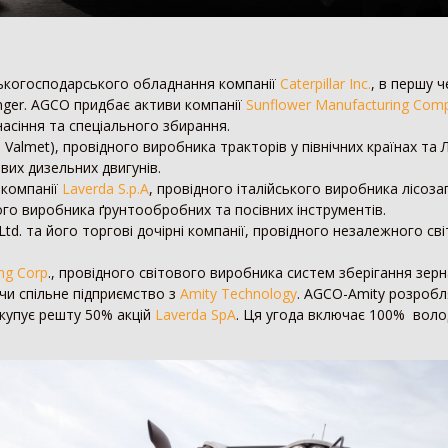
ькогосподарського обладнання компанії
Caterpillar Inc.
, в першу 
enger. AGCO придбає активи компанії
Sunflower Manufacturing Comp
асіння та спеціального збирання.
 Valmet), провідного виробника тракторів у північних країнах та
вих дизельних двигунів.
 компанії
Laverda S.p.A
, провідного італійського виробника лісозаго
го виробника ґрунтообробних та посівних інструментів.
Ltd. та його торгові дочірні компанії, провідного незалежного 
ng Corp
., провідного світового виробника систем зберігання зер
чи спільне підприємство з
Amity Technology
. AGCO-Amity розроб
 купує решту 50% акцій
Laverda SpA
. Ця угода включає 100% вол