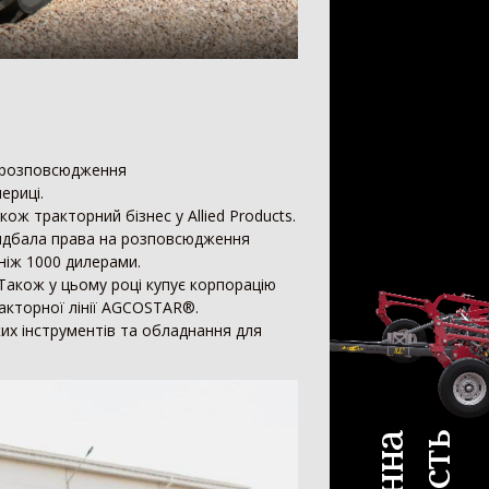
с для силосу
4
шування
20
тема зрошування
20
а розповсюдження
ериці.
кож тракторний бізнес у Allied Products.
ридбала права на розповсюдження
ніж 1000 дилерами.
Також у цьому році купує корпорацію
ракторної лінії AGCOSTAR®.
их інструментів та обладнання для