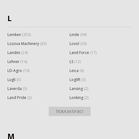
L
Lemken
(
353
)
Linde
(
99
)
Lozova Machinery
(
83
)
Lovol
(
39
)
Landini
(
24
)
Land Force
(
17
)
Lehner
(
14
)
LS
(
12
)
LD-Agro
(
10
)
Leica
(
6
)
Lugli
(
5
)
Loglift
(
3
)
Laverda
(
3
)
Lansing
(
2
)
Land Pride
(
2
)
Lonking
(
2
)
ПОКАЗАТИ ВСІ
M