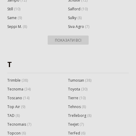
Sampo
(
12
)
Schulte
(
12
)
Still
(
10
)
Salford
(
10
)
Same
(
9
)
Sulky
(
8
)
Seppi M.
(
8
)
Siva Agro
(
7
)
ПОКАЗАТИ ВСІ
T
Trimble
(
38
)
Tumosan
(
38
)
Tecnoma
(
34
)
Toyota
(
30
)
Toscano
(
14
)
Tierre
(
10
)
Top Air
(
9
)
Tehnos
(
8
)
TAD
(
8
)
Trelleborg
(
8
)
Tecnomais
(
7
)
TeeJet
(
7
)
Topcon
(
6
)
TerFed
(
6
)