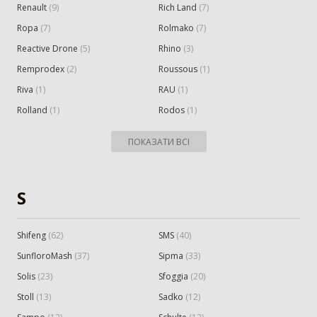
Renault
(
9
)
Rich Land
(
7
)
Ropa
(
7
)
Rolmako
(
7
)
Reactive Drone
(
5
)
Rhino
(
3
)
Remprodex
(
2
)
Roussous
(
1
)
Riva
(
1
)
RAU
(
1
)
Rolland
(
1
)
Rodos
(
1
)
ПОКАЗАТИ ВСІ
S
Shifeng
(
62
)
SMS
(
40
)
SunfloroMash
(
37
)
Sipma
(
33
)
Solis
(
23
)
Sfoggia
(
20
)
Stoll
(
13
)
Sadko
(
12
)