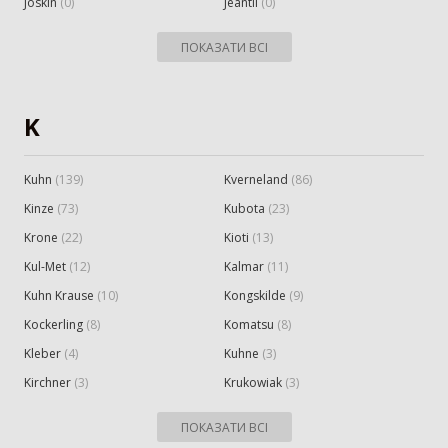
Joskin
(
0
)
Jeantil
(
0
)
ПОКАЗАТИ ВСІ
K
Kuhn
(
139
)
Kverneland
(
86
)
Kinze
(
73
)
Kubota
(
23
)
Krone
(
22
)
Kioti
(
13
)
Kul-Met
(
12
)
Kalmar
(
11
)
Kuhn Krause
(
10
)
Kongskilde
(
9
)
Kockerling
(
8
)
Komatsu
(
8
)
Kleber
(
4
)
Kuhne
(
3
)
Kirchner
(
3
)
Krukowiak
(
3
)
ПОКАЗАТИ ВСІ