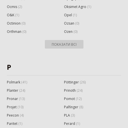
Ocmis
(
2
)
Oksimet Agro
(
1
)
O&K
(
1
)
Opel
(
1
)
Octinion
(
0
)
Ozsan
(
0
)
Orthman
(
0
)
Ozen
(
0
)
ПОКАЗАТИ ВСІ
P
Polmark
(
41
)
Pöttinger
(
26
)
Planter
(
24
)
Prinoth
(
24
)
Pronar
(
13
)
Pomot
(
12
)
Projet
(
10
)
Palfinger
(
8
)
Peecon
(
4
)
PLA
(
3
)
Paritet
(
1
)
Perard
(
1
)