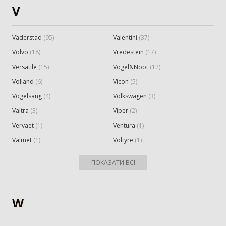
V
Väderstad
(
95
)
Valentini
(
37
)
Volvo
(
18
)
Vredestein
(
17
)
Versatile
(
15
)
Vogel&Noot
(
12
)
Volland
(
6
)
Vicon
(
5
)
Vogelsang
(
4
)
Volkswagen
(
3
)
Valtra
(
3
)
Viper
(
2
)
Vervaet
(
1
)
Ventura
(
1
)
Valmet
(
1
)
Voltyre
(
1
)
ПОКАЗАТИ ВСІ
W