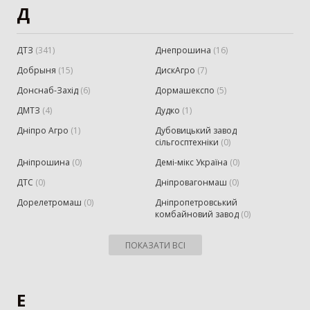
Д
ДТЗ
(
341
)
Днепрошина
(
16
)
Добрыня
(
15
)
ДискАгро
(
7
)
Донснаб-Захід
(
6
)
Дормашекспо
(
5
)
ДМТЗ
(
4
)
Дудко
(
1
)
Дніпро Агро
(
1
)
Дубовицький завод
сільгосптехніки
(
0
)
Дніпрошина
(
0
)
Демі-мікс Україна
(
0
)
ДТС
(
0
)
Дніпровагонмаш
(
0
)
Дорелетромаш
(
0
)
Дніпропетровський
комбайновий завод
(
0
)
ПОКАЗАТИ ВСІ
Е