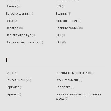
Витязь
(
4
)
ВТЗ
(
3
)
Вагові рішення
(
1
)
Волинь
(
1
)
ВШЗ
(
0
)
Вінмашпостач
(
0
)
Велагро
(
0
)
Волиньагротех
(
0
)
Варіант Агро Буд
(
0
)
ВКЗ
(
0
)
Вишевичі Агротехніка
(
0
)
ВАЗ
(
0
)
Г
ГАЗ
(
75
)
Галещина, Машзавод
(
61
)
Гомсельмаш
(
25
)
Гатчінсельмаш
(
3
)
Геркулес
(
1
)
Гіропракт
(
0
)
Гермес
(
0
)
Гянджинський автомобільний
завод
(
0
)