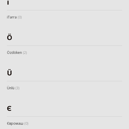
i
iTarra
(
0
)
Ö
Özdöken
(
2
)
Ü
Ünlü
(
3
)
Є
Євромаш
(
0
)