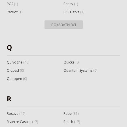
PGS
(
1
)
Panav
(
1
)
Patriot
(
1
)
PPS Detva
(
1
)
ПОКАЗАТИ ВСІ
Q
Quivogne
(
40
)
Quicke
(
0
)
Q-Load
(
0
)
Quantum Systems
(
0
)
Quappen
(
0
)
R
Rosava
(
49
)
Rabe
(
31
)
Rivierre Casalis
(
17
)
Rauch
(
17
)