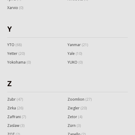
Xarvio
(
0
)
Y
YTO
(
68
)
Yanmar
(
21
)
Yetter
(
20
)
Yale
(
10
)
Yokohama
(
0
)
YUKO
(
0
)
Z
Zubr
(
47
)
Zoomlion
(
27
)
Zirka
(
26
)
Ziegler
(
20
)
Zaffrani
(
7
)
Zetor
(
4
)
Zaslaw
(
3
)
Zürn
(
3
)
ZOT
(
2
)
Zanello
(
2
)