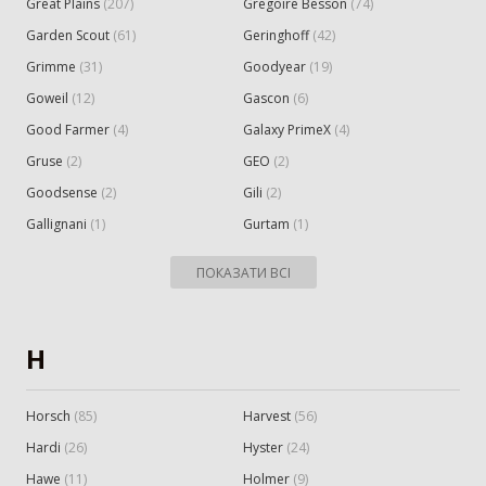
Great Plains
(
207
)
Gregoire Besson
(
74
)
Заготівля сіна
618
Garden Scout
(
61
)
Geringhoff
(
42
)
Grimme
(
31
)
Goodyear
(
19
)
Прес-підбирач тюковий
304
Прес-підбирач рулонний
115
Goweil
(
12
)
Gascon
(
6
)
Косарка
107
Good Farmer
(
4
)
Galaxy PrimeX
(
4
)
Граблі-ворошилки
71
Gruse
(
2
)
GEO
(
2
)
Косарка-плющилка
18
Goodsense
(
2
)
Gili
(
2
)
Обмотувальник рулонів
3
Gallignani
(
1
)
Gurtam
(
1
)
Техніка для тваринництва
53
ПОКАЗАТИ ВСІ
Кормозмішувач
35
Коток для силоса
7
Подрібнювач рулонів
7
H
Прес для силосу
4
Зрошування
20
Horsch
(
85
)
Harvest
(
56
)
Система зрошування
20
Hardi
(
26
)
Hyster
(
24
)
Hawe
(
11
)
Holmer
(
9
)