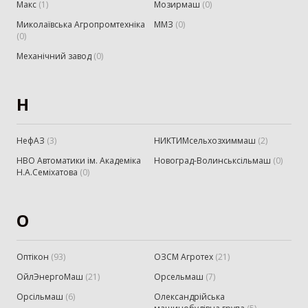
Макс
(
1
)
Мозирмаш
(
0
)
Миколаївська Агропромтехніка
ММЗ
(
0
)
(
0
)
Механічний завод
(
0
)
Н
НефАЗ
(
3
)
НИКТИМсельхозхиммаш
(
2
)
НВО Автоматики ім. Академіка
Новоград-Волинськсільмаш
(
0
)
Н.А.Семіхатова
(
0
)
О
Оптікон
(
93
)
ОЗСМ Агротех
(
21
)
ОйлЭнергоМаш
(
21
)
Орсельмаш
(
7
)
Орсільмаш
(
6
)
Олександрійська