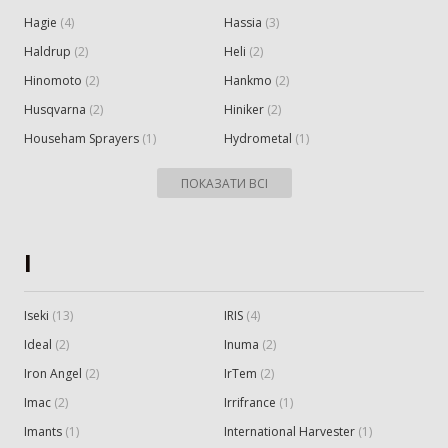
Hagie
(
4
)
Hassia
(
3
)
Haldrup
(
2
)
Heli
(
2
)
Hinomoto
(
2
)
Hankmo
(
2
)
Husqvarna
(
2
)
Hiniker
(
2
)
Househam Sprayers
(
1
)
Hydrometal
(
1
)
ПОКАЗАТИ ВСІ
I
Iseki
(
13
)
IRIS
(
4
)
Ideal
(
2
)
Inuma
(
2
)
Iron Angel
(
2
)
IrTem
(
2
)
Imac
(
2
)
Irrifrance
(
1
)
Imants
(
1
)
International Harvester
(
1
)