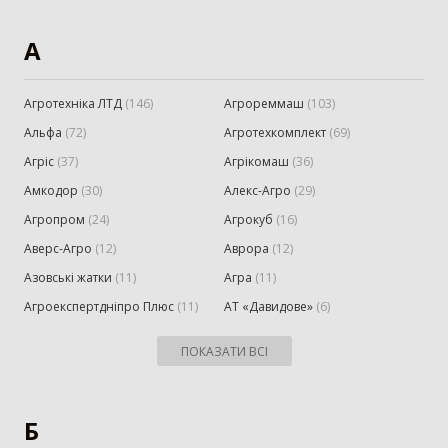
А
Агротехніка ЛТД
(
146
)
Агрореммаш
(
103
)
Альфа
(
72
)
Агротехкомплект
(
69
)
Агріс
(
37
)
Агрікомаш
(
36
)
Амкодор
(
30
)
Алекс-Агро
(
29
)
Агропром
(
24
)
Агрокуб
(
16
)
Аверс-Аг­ро
(
12
)
Аврора
(
12
)
Азовські жатки
(
11
)
Агра
(
11
)
Агроекспертдніпро Плюс
(
11
)
АТ «Давидове»
(
6
)
ПОКАЗАТИ ВСІ
Б