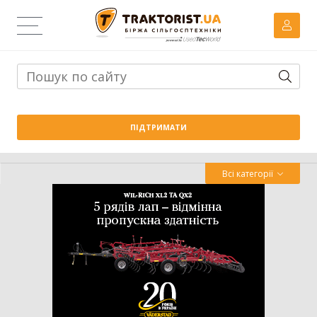
Тема дня:
Велика вага проти важких ґрунтів: як Wishek
ПІДТРИМАТИ
842N працює на Житомирщині
Всі категорії
Трактор
Комбайн
Навантажувач
Сівалка
Обробіток грунту
Обприскувач