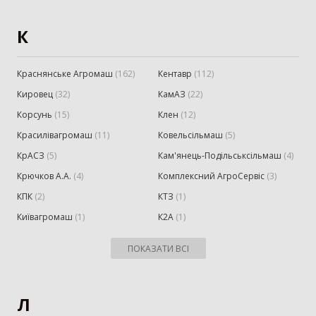
К
Краснянське Агромаш
(
162
)
Кентавр
(
112
)
Кировец
(
32
)
КамАЗ
(
22
)
Корсунь
(
15
)
Клен
(
12
)
Красилівагромаш
(
11
)
Ковельсільмаш
(
5
)
КрАСЗ
(
5
)
Кам'янець-Подільськсільмаш
(
4
)
Крючков А.А.
(
4
)
Комплексний АгроСервіс
(
3
)
КПК
(
2
)
КТЗ
(
1
)
Київагромаш
(
1
)
К2А
(
1
)
ПОКАЗАТИ ВСІ
Л