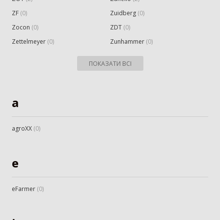
ZF
(
0
)
Zuidberg
(
0
)
Zocon
(
0
)
ZDT
(
0
)
Zettelmeyer
(
0
)
Zunhammer
(
0
)
ПОКАЗАТИ ВСІ
a
agroXX
(
0
)
e
eFarmer
(
0
)