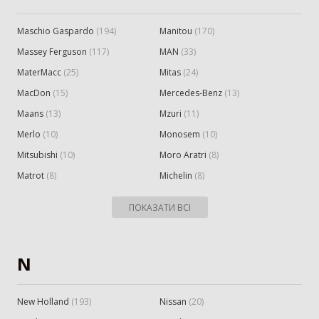
Maschio Gaspardo
(
194
)
Manitou
(
170
)
Massey Ferguson
(
117
)
MAN
(
33
)
MaterMacc
(
25
)
Mitas
(
24
)
MacDon
(
15
)
Mercedes-Benz
(
13
)
Maans
(
13
)
Mzuri
(
11
)
Merlo
(
10
)
Monosem
(
10
)
Mitsubishi
(
10
)
Moro Aratri
(
8
)
Matrot
(
8
)
Michelin
(
8
)
ПОКАЗАТИ ВСІ
N
New Holland
(
193
)
Nissan
(
20
)