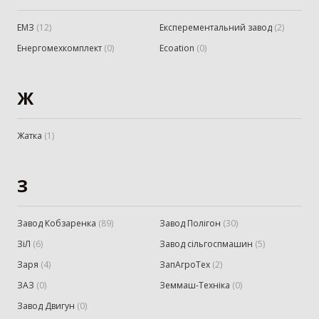
ЕМЗ
(
12
)
Експерементальний завод
(
2
)
Енергомехкомплект
(
0
)
Еcoation
(
0
)
Ж
Жатка
(
1
)
З
Завод Кобзаренка
(
89
)
Завод Полігон
(
30
)
ЗіЛ
(
6
)
Завод сільгоспмашин
(
5
)
Заря
(
4
)
ЗапАгроТех
(
2
)
ЗАЗ
(
0
)
Земмаш-Техніка
(
0
)
Завод Двигун
(
0
)