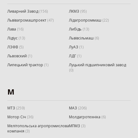
Ливарний Завод
(
156
)
ЛКМЗ
(
95
)
Львівагромашпроект
(
47
)
Лідагропроммаш
(
22
)
Лава
(
16
)
Либідь
(
13
)
Лідіус
(
13
)
Львівсільмаш
(
6
)
ЛЗФВ
(
5
)
ЛуАЗ
(
1
)
Львовский
(
1
)
ЛДГ
(
1
)
Липецький трактор
(
1
)
Луцький підшипниковий завод
(
0
)
М
МТЗ
(
259
)
МАЗ
(
206
)
Мотор Січ
(
36
)
Молдагротехніка
(
6
)
Мелітопольська агропромислова
МПМЗ
(
3
)
компанія
(
3
)