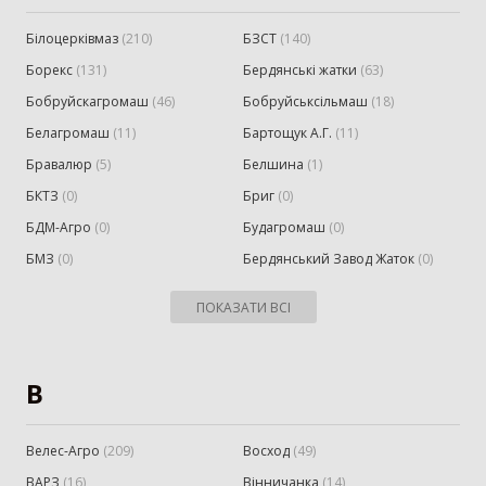
Білоцерківмаз
(
210
)
БЗСТ
(
140
)
Борекс
(
131
)
Бердянські жатки
(
63
)
Бобруйскагромаш
(
46
)
Бобруйськсільмаш
(
18
)
Белагромаш
(
11
)
Бартощук А.Г.
(
11
)
Бравалюр
(
5
)
Белшина
(
1
)
БКТЗ
(
0
)
Бриг
(
0
)
БДМ-Агро
(
0
)
Будагромаш
(
0
)
БМЗ
(
0
)
Бердянський Завод Жаток
(
0
)
ПОКАЗАТИ ВСІ
В
Велес-Агро
(
209
)
Восход
(
49
)
ВАРЗ
(
16
)
Вінничанка
(
14
)