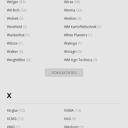
Welger
(
83
)
Wirax
(
66
)
Wil-Rich
(
32
)
Weima
(
22
)
Wishek
(
5
)
Wielton
(
3
)
Westfield
(
2
)
WM Kartoffeltechnik
(
1
)
Wackenhut
(
1
)
White Planters
(
1
)
Wilcox
(
1
)
Walinga
(
1
)
Walker
(
0
)
Wolagri
(
0
)
Weightlifter
(
0
)
WM Agri Technics
(
0
)
ПОКАЗАТИ ВСІ
X
Xingtai
(
72
)
XGMA
(
14
)
XCMG
(
12
)
XAG
(
6
)
XJMG
(
1
)
XMobots
(
0
)