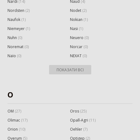
Nardi
(
14
)
Naud
(
4
)
Nordsten
(
2
)
Nodet
(
2
)
Naufok
(
1
)
Nokian
(
1
)
Niemeyer
(
1
)
Nasi
(
1
)
Nuhn
(
0
)
Neuero
(
0
)
Noremat
(
0
)
Norcar
(
0
)
Naïo
(
0
)
NEXAT
(
0
)
ПОКАЗАТИ ВСІ
O
OM
(
27
)
Oros
(
25
)
Olimac
(
17
)
Opall-Agri
(
11
)
Orion
(
10
)
Oehler
(
7
)
Overum
(
5
)
Optigep
(
2
)