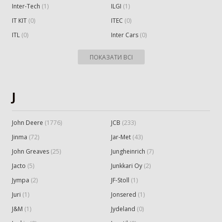
Inter-Tech
(
1
)
ILGI
(
1
)
IТ КІТ
(
0
)
ITEC
(
0
)
ITL
(
0
)
Inter Cars
(
0
)
ПОКАЗАТИ ВСІ
J
John Deere
(
1776
)
JCB
(
233
)
Jinma
(
72
)
Jar-Met
(
43
)
John Greaves
(
25
)
Jungheinrich
(
7
)
Jacto
(
5
)
Junkkari Oy
(
2
)
Jympa
(
2
)
JF-Stoll
(
1
)
Juri
(
1
)
Jonsered
(
1
)
J&M
(
1
)
Jydeland
(
0
)