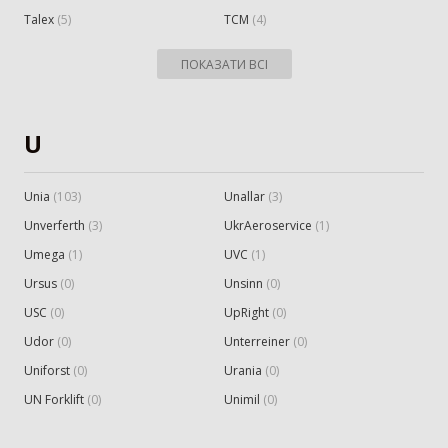
Talex
(
5
)
TCM
(
4
)
ПОКАЗАТИ ВСІ
U
Unia
(
103
)
Unallar
(
3
)
Unverferth
(
3
)
UkrAeroservice
(
1
)
Umega
(
1
)
UVC
(
1
)
Ursus
(
0
)
Unsinn
(
0
)
USC
(
0
)
UpRight
(
0
)
Udor
(
0
)
Unterreiner
(
0
)
Uniforst
(
0
)
Urania
(
0
)
UN Forklift
(
0
)
Unimil
(
0
)