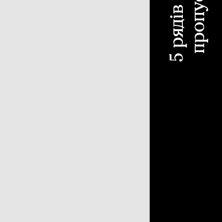
чіпний обприскувач
310
охідний обприскувач
187
існий обприскувач
97
отівля сіна
618
с-підбирач тюковий
304
с-підбирач рулонний
115
арка
107
блі-ворошилки
71
арка-плющилка
18
отувальник рулонів
3
ніка для тваринництва
53
мозмішувач
35
ок для силоса
7
рібнювач рулонів
7