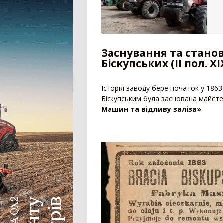
Дрон-обприскувач
Система автоматичного підрулювання
Система контролю висіву
Агродрон
Заснування та стано
Біскупських (II пол. ХІХ
Історія заводу бере початок у 186
Біскупським була заснована майст
Машин та відливу заліза»
.