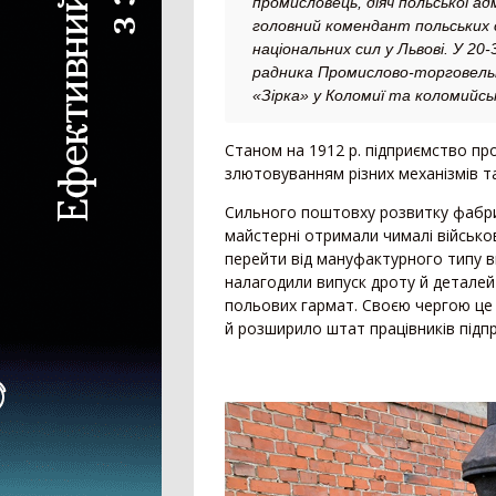
промисловець, діяч польської адм
головний комендант польських 
національних сил у Львові. У 20
радника Промислово-торговельн
«Зірка» у Коломиї та коломийсь
Станом на 1912 р. підприємство пр
злютовуванням різних механізмів 
Сильного поштовху розвитку фабриц
майстерні отримали чималі військо
перейти від мануфактурного типу в
налагодили випуск дроту й деталей
польових гармат. Своєю чергою це н
й розширило штат працівників підпр