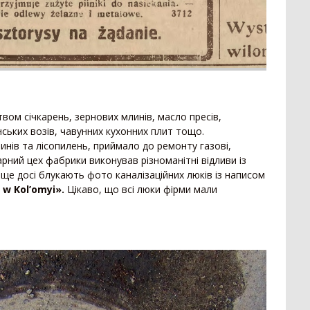
ом січкарень, зернових млинів, масло пресів,
ських возів, чавунних кухонних плит тощо.
ів та лісопилень, приймало до ремонту газові,
арний цех фабрики виконував різноманітні відливи із
 ще досі блукають фото каналізаційних люків із написом
 w Kol’omyi».
Цікаво, що всі люки фірми мали