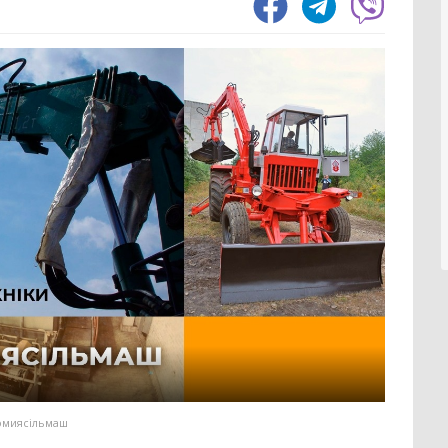
1551
Зернозбиральний комбайн
1237
Тел
1058
Картоплезбиральний комбайн
77
Вил
294
Кормозбиральний комбайн
46
Нав
203
Бурякозбиральний комбайн
27
Фро
73
Шини для комбайна
11
Зах
Морквозбиральний комбайн
8
Зер
1530
Сортувальник картоплі
1
Ків
Мін
554
Обробіток грунту
4376
Вил
357
Шин
328
Борона
1578
Кра
197
Культиватор
900
Зав
55
Плуг
779
Відв
39
Розпушувач
418
Шта
Мульчувач
300
1069
Коток
292
Обп
ломиясільмаш
Дисковий лущильник
85