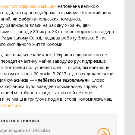
329
Гребенеутворювач
12
При
ьськогосподарських машин»
наповнена великою
271
их подій, які гарно відображають минуле Коломийщини
Компактор
12
Сам
257
ований, як фабрика польських поміщиків,
Нав
153
у радянської влади на Західну Україну, двічі
Вантажівка
669
ами — завод у 80-их рр. ХХ ст. перетворився на лідера
52
Заг
Радянському Союзі, надавав роботу близько 5 тис.
7
Зерновоз
134
го суспільного життя Коломиї.
Сільгоспсамоскид
119
Пре
378
ь, але в часи незалежності України підприємство не
Тракторний причіп
109
Пре
 передати частину майна заводу до рук підприємців.
Бензовоз
76
Кос
249
та постійний пошук інвесторів — слова, які найкраще
Тягач
74
Гра
ягом останніх 20 років. В 2017 р. до них додалося ще
79
Причіп зерновоз
52
Кос
 для сучасників —
«рейдерське захоплення»
. Слово
44
на керівника було заведено кримінальну справу. В
Напівпричіп зерновоз
49
Обм
3
ще 4 млн. боргів за що, так ніхто й не поніс
Трал
17
2
 й не менш інтригуюча подія в історії Коломиясільмаш
Тех
Шини для причепа
10
aktorist.ua
.
1
Напівпричіп тюковоз
9
Кор
Самозавантажувальний причіп
8
138
Сільгосптехніка
Кот
Автомобільні ваги
2
Под
упуй вигідно на Traktorist.ua
90
Напівпричіп лісовоз
2