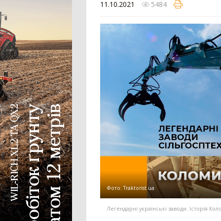
11.10.2021
5484
Колісний трактор
Мінітрактор
Мотоблок
Шини для трактора
Гусеничний трактор
Сівалка
Механічна сівалка
Пневматична сівалка
Сівалка точного висіву
Посівний комплекс
Картоплесаджалка
Протруйник насіння
Фото:
Тraktorist.ua
Жатка
Легендарні українські заводи. Історія Ко