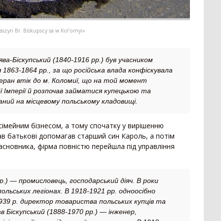
zyn Br. Biskupscy sa w Kol’omyi»
а-Біскупський (1840-1916 рр.) був учасником
 1863-1864 рр., за що російська влада конфіскувала
еран втік до м. Коломиї, що на той момент
ї Імперії й розпочав займатися купецькою та
ний на місцевому польському кладовищі.
сімейним бізнесом, а тому спочатку у вирішенню
ав батькові допомагав старший син Кароль, а потім
асновника, фірма повністю перейшла під управління
р.) — промисловець, господарський діяч. В роки
польських легіонах. В 1918-1921 рр. одноосібно
1939 р. директор товариства польських купців та
в Біскупський (1888-1970 рр.) — інженер,