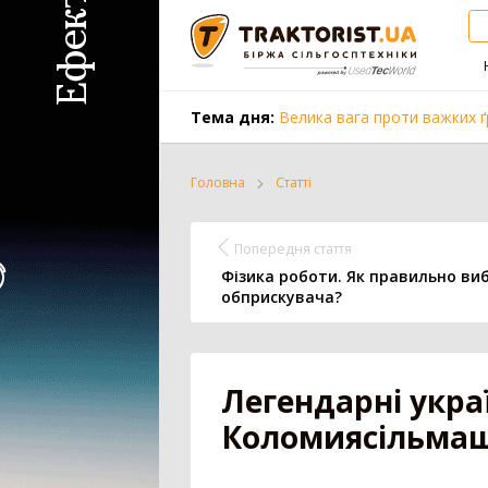
Тема дня:
Велика вага проти важких ґ
Головна
Статті
Трактор
Комбайн
Попередня стаття
Фізика роботи. Як правильно ви
обприскувача?
Вантажівка
Заготівля с
Легендарні украї
Всі категорії
Коломиясільма
Трактор