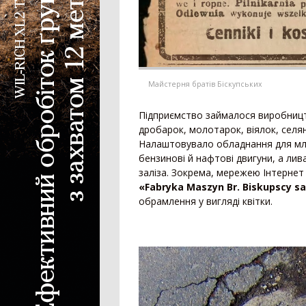
Майстерня братів Біскупських
Підприємство займалося виробництв
дробарок, молотарок, віялок, селян
Налаштовувало обладнання для млин
бензинові й нафтові двигуни, а лив
заліза. Зокрема, мережею Інтернет
«Fabryka Maszyn Br. Biskupscy sa
обрамлення у вигляді квітки.