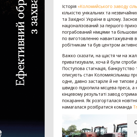
Зернова жатка
Історія
«Коломийського заводу сіл
Жатка для соняшника
кількістю унікальних та незвичайн
Жатка для кукурудзи
та Західної України в цілому. Засн
Ріпаковий стіл
націоналізований за першого приход
пограбований німцями та більшовик
Візок для жатки
по виготовленню навантажувачів в 
Кормозбиральна жатка
робітникам та був центром активно
Внесення добрив
Важко сказати, на щастя чи на жал
приватизували, хоча й були спроби
Розкидач мінеральних добрив
Поступова стагнація, банкрутство 
описують стан Коломиясільмаш прот
Машина для внесення рідких добрив
одне, давно застаріле й не типове
Гноєрозкидач
швидко підхопила місцева преса, а 
Розчинно-заправна станція
кінцевому результаті завод отримав 
Сепаратор гною
покарання. Як розгорталася новітня
намагалася розібратися команда
Tr
Накопичувальний бункер
Точне землеробство
К
Система паралельного водіння