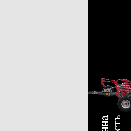
с для силосу
4
шування
20
тема зрошування
20