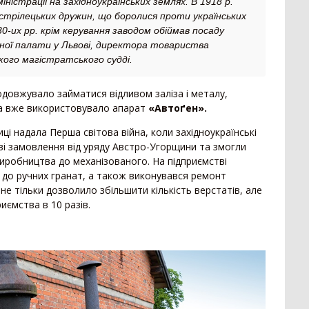
іністрації на західноукраїнських землях. В 1918 р.
стрілецьких дружин, що боролися проти українських
-30-их рр. крім керування заводом обіймав посаду
ої палати у Львові, директора товариства
кого магістратського судді.
одовжувало займатися відливом заліза і металу,
та вже використовувало апарат
«Автоґен».
і надала Перша світова війна, коли західноукраїнські
ві замовлення від уряду Австро-Угорщини та змогли
иробництва до механізованого. На підприємстві
 до ручних гранат, а також виконувався ремонт
е тільки дозволило збільшити кількість верстатів, але
иємства в 10 разів.