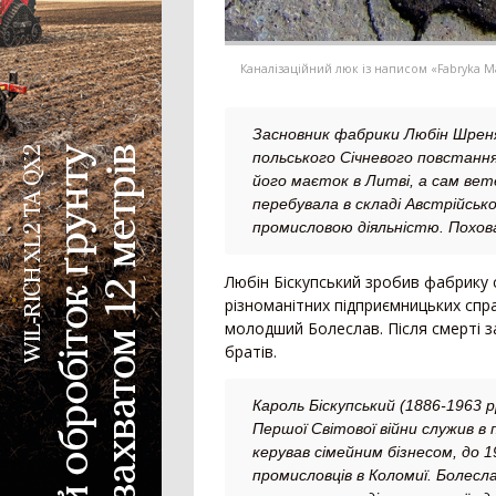
Каналізаційний люк із написом «Fabryka Mas
Засновник фабрики Любін Шреняв
польського Січневого повстання
його маєток в Литві, а сам вет
перебувала в складі Австрійсько
промисловою діяльністю. Похова
Любін Біскупський зробив фабрику 
різноманітних підприємницьких спр
молодший Болеслав. Після смерті з
братів.
Кароль Біскупський (1886-1963 р
Першої Світової війни служив в 
керував сімейним бізнесом, до 
промисловців в Коломиї. Болесла