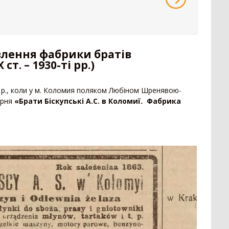
Пре
16
Позашляховик
2
14
Напівпричіп скотовоз
2
Зро
11
Молоковоз
2
7
Сис
Лісовоз
2
влення фабрики братів
 ст. – 1930-ті рр.)
3 р., коли у м. Коломия поляком Любіном Шренявою-
ерня
«Брати Біскупські А.С. в Коломиї. Фабрика