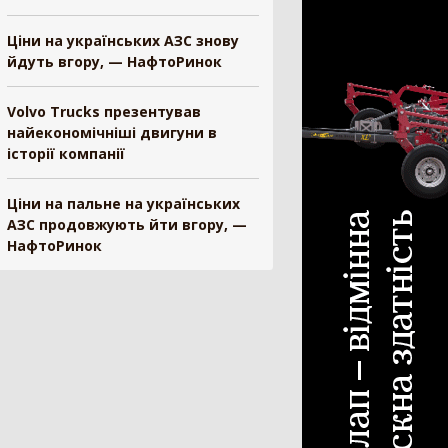
ескопічний навантажувач
442
Ціни на українських АЗС знову
йдуть вгору, — НафтоРинок
ковий навантажувач
392
існий фронтальний навантажувач
101
Volvo Trucks презентував
нтальний навантажувач
98
найекономічніші двигуни в
ват
84
історії компанії
нонавантажувач
73
ш
33
Ціни на пальне на українських
і-навантажувач
30
АЗС продовжують йти вгору, —
НафтоРинок
а
25
и для навантажувача
24
н-маніпулятор
19
антажувач сівалок
10
ал для силосу
3
белер
1
рискувач
594