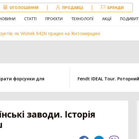
ОГОЛОШЕННЯ
ПРОДАВЦІ
БРЕНДИ
НОВИНИ
СТАТТІ
ПРОЄКТИ
ТЕХНОЛОГІЇ
АКЦІЇ
ПОДИВИТ
рунтів: як Wishek 842N працює на Житомирщині
Навантажувач
Сівалка
Обробіток грунту
брати форсунки для
Fendt IDEAL Tour. Роторни
іна
Внесення добрив
Техніка для
тваринництва
зе
нські заводи. Історія
ш
3179
Комбайн
1407
Нав