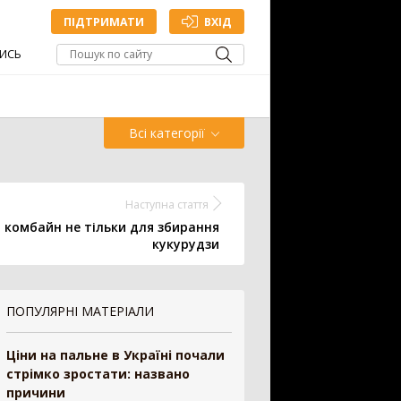
ПІДТРИМАТИ
ВХІД
ИСЬ
Всі категорії
Обприскувач
Жатка
Наступна стаття
й комбайн не тільки для збирання
кукурудзи
Точне
Зрошування
млеробство
ПОПУЛЯРНІ МАТЕРІАЛИ
ДОДАТИ ОГОЛОШЕННЯ
Ціни на пальне в Україні почали
стрімко зростати: названо
причини
антажувач
1335